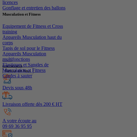
licences
Gonflage et entretien des ballons
Musculation et Fitness
Equipement de Fitness et Cross
training
Appareils Musculation haut du
corps
Tapis de sol pour le Fitness
Appareils Musculation
multifonctions
Elastiques et Sangles de
Musculation et Fitness
Retour en haut
Cordes à sauter
Devis sous 48h
Livraison offerte dès 200 € HT
A votre écoute au
09 69 36 95 95