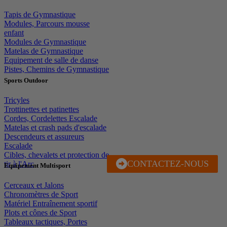
Tapis de Gymnastique
Modules, Parcours mousse
enfant
Modules de Gymnastique
Matelas de Gymnastique
Equipement de salle de danse
Pistes, Chemins de Gymnastique
Sports Outdoor
Tricyles
Trottinettes et patinettes
Cordes, Cordelettes Escalade
Matelas et crash pads d'escalade
Descendeurs et assureurs
Escalade
Cibles, chevalets et protection de
CONTACTEZ-NOUS
J'EN PROFITE
tir à l'Arc
Equipement Multisport
Cerceaux et Jalons
Chronomètres de Sport
Matériel Entraînement sportif
Plots et cônes de Sport
Tableaux tactiques, Portes