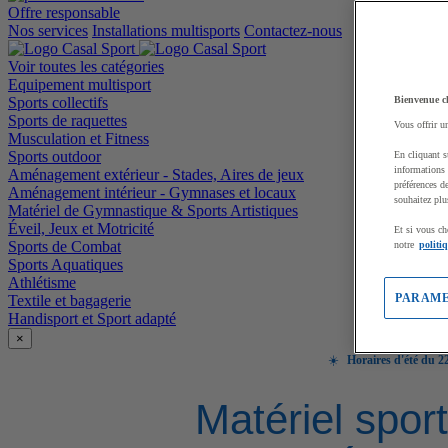
Offre responsable
Nos services
Installations multisports
Contactez-nous
Voir toutes les catégories
Equipement multisport
Sports collectifs
Bienvenue c
Sports de raquettes
Vous offrir u
Musculation et Fitness
Sports outdoor
En cliquant s
informations 
Aménagement extérieur - Stades, Aires de jeux
préférences d
Aménagement intérieur - Gymnases et locaux
souhaitez plu
Matériel de Gymnastique & Sports Artistiques
Éveil, Jeux et Motricité
Et si vous ch
Sports de Combat
notre
politi
Sports Aquatiques
Athlétisme
PARAME
Textile et bagagerie
Handisport et Sport adapté
×
☀️
Horaires d'été du 22
Matériel sport