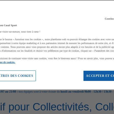
Continu
hez Casal Sport
ne visite sur-mesure, nous tient à cœur !
ur le bouton « Autoriser tous les cookies », notre plateforme web va pouvoir échanger des cookies avec votre na
permettent à notre équipe marketing et à nos partenaires internet de mesurer les performances de notre site, et d'
e contenu. Nous pouvons ainsi vous proposer des articles encore plus adaptés à vos besoins et de la publicité ap
s d'informations sur les finalités et choisir vos préférences par type de cookies, cliquez sur « Paramètres des coo
oisissez de continuer votre visite sans cookies, vous êtes le bienvenu aussi ! Pour en savoir plus, vous pouvez a
que de cookies.
TRES DES COOKIES
ACCEPTER ET C
/07 au 21/08 :
nos équipes sont à votre écoute du
lundi au vendredi 9h00 - 12h30 / 13h30 -
if pour Collectivités, Co