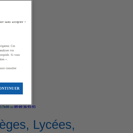
er sans accepter >
vigateur. Ces
analyser vos
propriée. Si vous
kies ».
ussi consulter
ONTINUER
 17h00
au
09 69 36 95 95
llèges, Lycées,