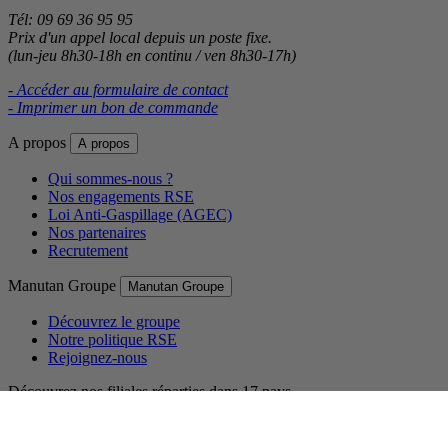
Tél: 09 69 36 95 95
Prix d'un appel local depuis un poste fixe.
(lun-jeu 8h30-18h en continu / ven 8h30-17h)
- Accéder au formulaire de contact
- Imprimer un bon de commande
A propos
A propos
Qui sommes-nous ?
Nos engagements RSE
Loi Anti-Gaspillage (AGEC)
Nos partenaires
Recrutement
Manutan Groupe
Manutan Groupe
Découvrez le groupe
Notre politique RSE
Rejoignez-nous
Découvrez nos filiales réparties dans 17 pays.