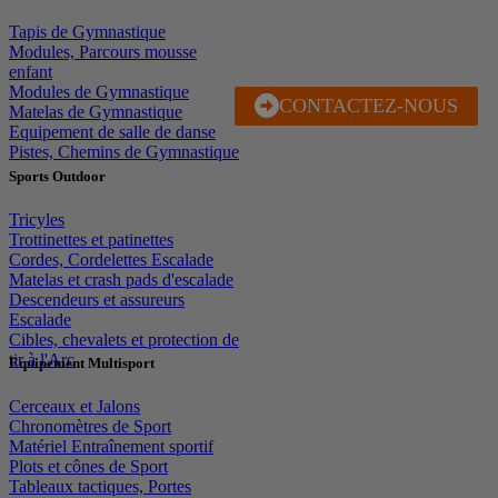
Tapis de Gymnastique
Modules, Parcours mousse
enfant
Modules de Gymnastique
CONTACTEZ-NOUS
J'EN PROFITE
Matelas de Gymnastique
Equipement de salle de danse
Pistes, Chemins de Gymnastique
Sports Outdoor
Tricyles
Trottinettes et patinettes
Cordes, Cordelettes Escalade
Matelas et crash pads d'escalade
Descendeurs et assureurs
Escalade
Cibles, chevalets et protection de
tir à l'Arc
Equipement Multisport
Cerceaux et Jalons
Chronomètres de Sport
Matériel Entraînement sportif
Plots et cônes de Sport
Tableaux tactiques, Portes