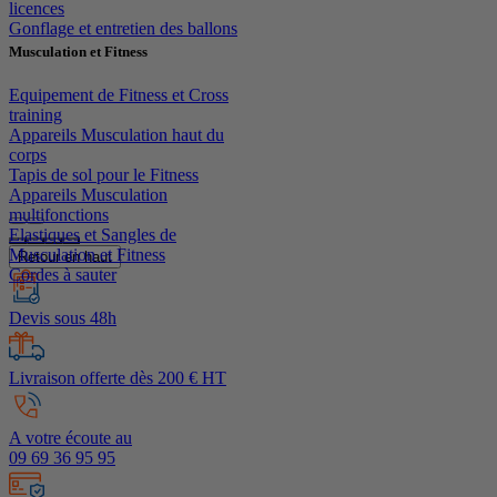
licences
Gonflage et entretien des ballons
Musculation et Fitness
Equipement de Fitness et Cross
training
Appareils Musculation haut du
corps
Tapis de sol pour le Fitness
Appareils Musculation
multifonctions
Elastiques et Sangles de
Musculation et Fitness
Retour en haut
Cordes à sauter
Devis sous 48h
Livraison offerte dès 200 € HT
A votre écoute au
09 69 36 95 95