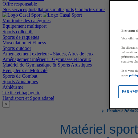
Offre responsable
Nos services
Installations multisports
Contactez-nous
Voir toutes les catégories
Equipement multisport
Sports collectifs
Bienvenue c
Sports de raquettes
Vous offrir u
Musculation et Fitness
Sports outdoor
En cliquant s
informations 
Aménagement extérieur - Stades, Aires de jeux
préférences d
Aménagement intérieur - Gymnases et locaux
souhaitez plu
Matériel de Gymnastique & Sports Artistiques
Éveil, Jeux et Motricité
Et si vous ch
Sports de Combat
notre
politi
Sports Aquatiques
Athlétisme
PARAME
Textile et bagagerie
Handisport et Sport adapté
×
☀️
Horaires d'été du 22
Matériel sport