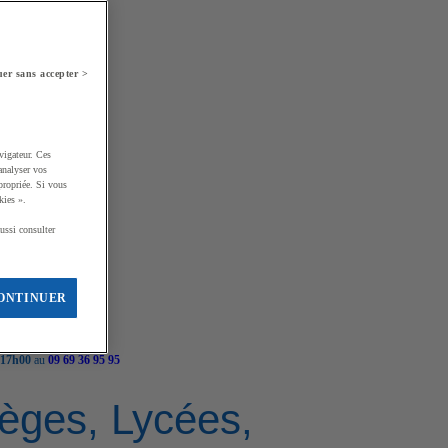
er sans accepter >
vigateur. Ces
analyser vos
propriée. Si vous
kies ».
ussi consulter
ONTINUER
 17h00
au
09 69 36 95 95
llèges, Lycées,