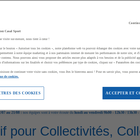
Continu
hez Casal Sport
ne visite sur-mesure, nous tient à cœur !
ur le bouton « Autoriser tous les cookies », notre plateforme web va pouvoir échanger des cookies avec votre na
permettent à notre équipe marketing et à nos partenaires internet de mesurer les performances de notre site, et d'
e contenu. Nous pouvons ainsi vous proposer des articles encore plus adaptés à vos besoins et de la publicité ap
s d'informations sur les finalités et choisir vos préférences par type de cookies, cliquez sur « Paramètres des coo
oisissez de continuer votre visite sans cookies, vous êtes le bienvenu aussi ! Pour en savoir plus, vous pouvez a
que de cookies.
TRES DES COOKIES
ACCEPTER ET C
/07 au 21/08 :
nos équipes sont à votre écoute du
lundi au vendredi 9h00 - 12h30 / 13h30 -
if pour Collectivités, Co