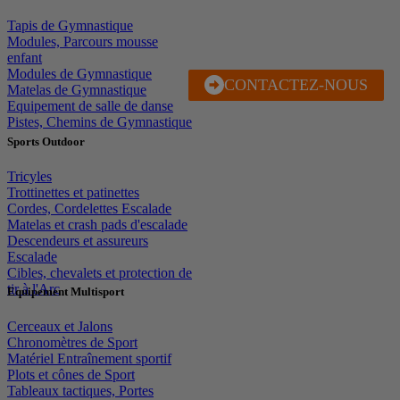
Tapis de Gymnastique
Modules, Parcours mousse
enfant
Modules de Gymnastique
CONTACTEZ-NOUS
J'EN PROFITE
Matelas de Gymnastique
Equipement de salle de danse
Pistes, Chemins de Gymnastique
Sports Outdoor
Tricyles
Trottinettes et patinettes
Cordes, Cordelettes Escalade
Matelas et crash pads d'escalade
Descendeurs et assureurs
Escalade
Cibles, chevalets et protection de
tir à l'Arc
Equipement Multisport
Cerceaux et Jalons
Chronomètres de Sport
Matériel Entraînement sportif
Plots et cônes de Sport
Tableaux tactiques, Portes