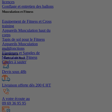
licences
Gonflage et entretien des ballons
Musculation et Fitness
Equipement de Fitness et Cross
training
Appareils Musculation haut du
corps
Tapis de sol pour le Fitness
Appareils Musculation
multifonctions
Elastiques et Sangles de
Musculation et Fitness
Retour en haut
Cordes à sauter
Devis sous 48h
Livraison offerte dès 200 € HT
A votre écoute au
09 69 36 95 95