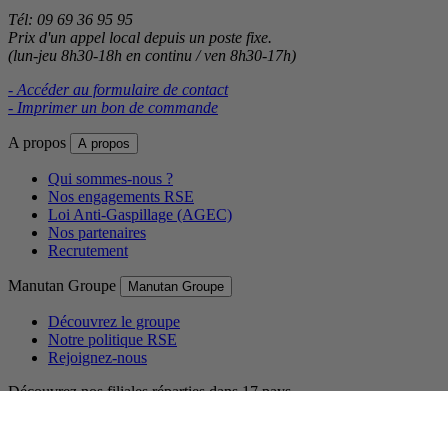
Tél: 09 69 36 95 95
Prix d'un appel local depuis un poste fixe.
(lun-jeu 8h30-18h en continu / ven 8h30-17h)
- Accéder au formulaire de contact
- Imprimer un bon de commande
A propos
A propos
Qui sommes-nous ?
Nos engagements RSE
Loi Anti-Gaspillage (AGEC)
Nos partenaires
Recrutement
Manutan Groupe
Manutan Groupe
Découvrez le groupe
Notre politique RSE
Rejoignez-nous
Découvrez nos filiales réparties dans 17 pays.