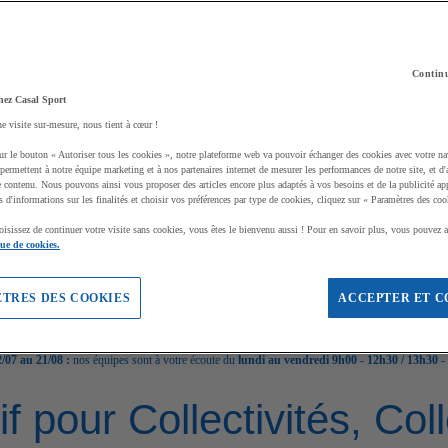
Continu
hez Casal Sport
ne visite sur-mesure, nous tient à cœur !
ur le bouton « Autoriser tous les cookies », notre plateforme web va pouvoir échanger des cookies avec votre na
permettent à notre équipe marketing et à nos partenaires internet de mesurer les performances de notre site, et d'
e contenu. Nous pouvons ainsi vous proposer des articles encore plus adaptés à vos besoins et de la publicité ap
s d'informations sur les finalités et choisir vos préférences par type de cookies, cliquez sur « Paramètres des coo
oisissez de continuer votre visite sans cookies, vous êtes le bienvenu aussi ! Pour en savoir plus, vous pouvez a
que de cookies.
TRES DES COOKIES
ACCEPTER ET C
/07 au 21/08 :
nos équipes sont à votre écoute du
lundi au vendredi 9h00 - 12h30 / 13h30 -
if pour Collectivités, Co