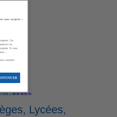
er sans accepter >
vigateur. Ces
analyser vos
propriée. Si vous
kies ».
ussi consulter
ONTINUER
 17h00
au
09 69 36 95 95
llèges, Lycées,