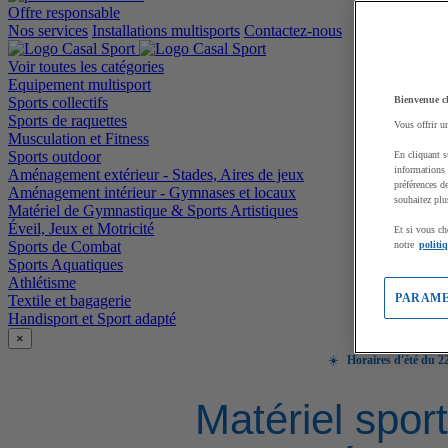
Offre responsable
Nos services
Installations multisports
Contactez-nous
Voir toutes les catégories
Equipement multisport
Sports collectifs
Bienvenue c
Sports de raquettes
Vous offrir u
Musculation et Fitness
Sports outdoor
En cliquant s
informations 
Aménagement extérieur - Stades, Aires de jeux
préférences d
Aménagement intérieur - Gymnases et locaux
souhaitez plu
Matériel de Gymnastique & Sports Artistiques
Éveil, Jeux et Motricité
Et si vous ch
Sports de Combat
notre
politi
Sports Aquatiques
Athlétisme
PARAME
Textile et bagagerie
Handisport et Sport adapté
×
☀️
Horaires d'été du 22
Matériel sport