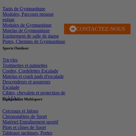
Tapis de Gymnastique
Modules, Parcours mousse
enfant
Modules de Gymnastique
CONTACTEZ-NOUS
J'EN PROFITE
Matelas de Gymnastique
Equipement de salle de danse
Pistes, Chemins de Gymnastique
Sports Outdoor
Tricyles
Trottinettes et patinettes
Cordes, Cordelettes Escalade
Matelas et crash pads d'escalade
Descendeurs et assureurs
Escalade
Cibles, chevalets et protection de
tir à l'Arc
Equipement Multisport
Cerceaux et Jalons
Chronomètres de Sport
Matériel Entraînement sportif
Plots et cônes de Sport
Tableaux tactiques, Portes