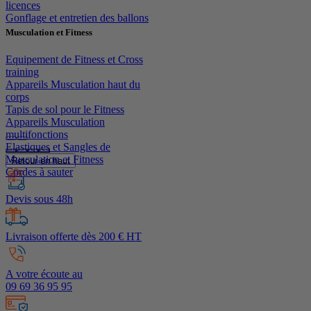
licences
Gonflage et entretien des ballons
Musculation et Fitness
Equipement de Fitness et Cross
training
Appareils Musculation haut du
corps
Tapis de sol pour le Fitness
Appareils Musculation
multifonctions
Elastiques et Sangles de
Musculation et Fitness
Retour en haut
Cordes à sauter
Devis sous 48h
Livraison offerte dès 200 € HT
A votre écoute au
09 69 36 95 95