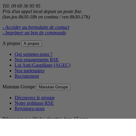
Tél: 09 69 36 95 95
Prix d'un appel local depuis un poste fixe.
(lun-jeu 8h30-18h en continu / ven 8h30-17h)
- Accéder au formulaire de contact
- Imprimer un bon de commande
A propos
A propos
Qui sommes-nous ?
Nos engagements RSE
Loi Anti-Gaspillage (AGEC)
Nos partenaires
Recrutement
Manutan Groupe
Manutan Groupe
Découvrez le groupe
Notre politique RSE
Rejoignez-nous
Découvrez nos filiales réparties dans 17 pays.