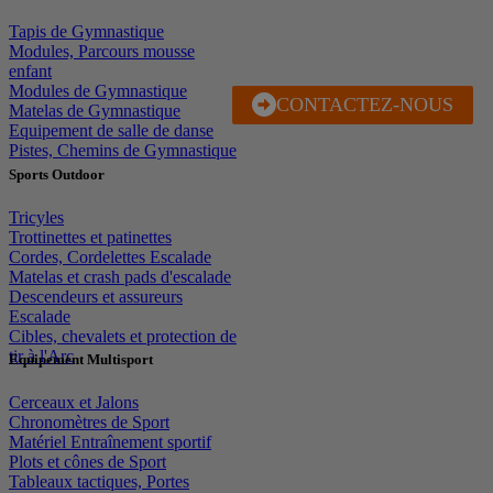
Tapis de Gymnastique
Modules, Parcours mousse
enfant
Modules de Gymnastique
CONTACTEZ-NOUS
J'EN PROFITE
Matelas de Gymnastique
Equipement de salle de danse
Pistes, Chemins de Gymnastique
Sports Outdoor
Tricyles
Trottinettes et patinettes
Cordes, Cordelettes Escalade
Matelas et crash pads d'escalade
Descendeurs et assureurs
Escalade
Cibles, chevalets et protection de
tir à l'Arc
Equipement Multisport
Cerceaux et Jalons
Chronomètres de Sport
Matériel Entraînement sportif
Plots et cônes de Sport
Tableaux tactiques, Portes