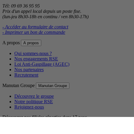
Tél: 09 69 36 95 95
Prix d'un appel local depuis un poste fixe.
(lun-jeu 8h30-18h en continu / ven 8h30-17h)
- Accéder au formulaire de contact
- Imprimer un bon de commande
A propos
A propos
Qui sommes-nous ?
Nos engagements RSE
Loi Anti-Gaspillage (AGEC)
Nos partenaires
Recrutement
Manutan Groupe
Manutan Groupe
Découvrez le groupe
Notre politique RSE
Rejoignez-nous
Découvrez nos filiales réparties dans 17 pays.