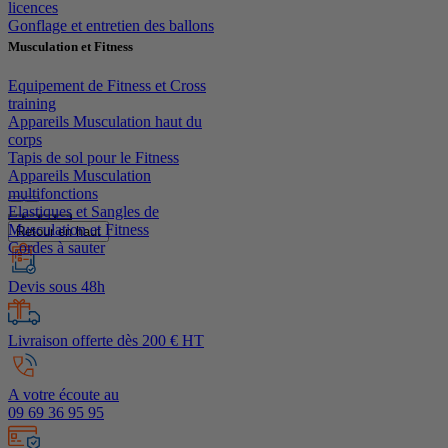
licences
Gonflage et entretien des ballons
Musculation et Fitness
Equipement de Fitness et Cross
training
Appareils Musculation haut du
corps
Tapis de sol pour le Fitness
Appareils Musculation
multifonctions
Elastiques et Sangles de
Musculation et Fitness
Retour en haut
Cordes à sauter
Devis sous 48h
Livraison offerte dès 200 € HT
A votre écoute au
09 69 36 95 95