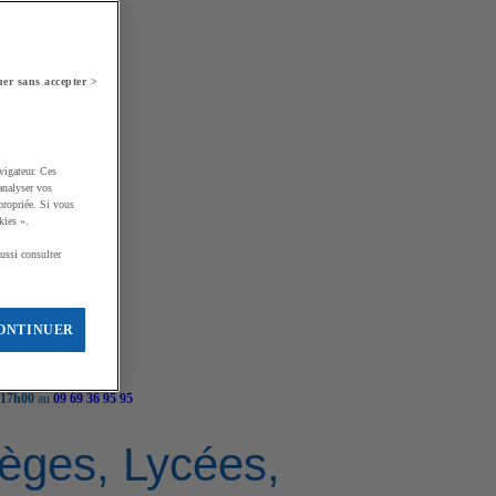
er sans accepter >
vigateur. Ces
analyser vos
propriée. Si vous
kies ».
ussi consulter
ONTINUER
 17h00
au
09 69 36 95 95
llèges, Lycées,