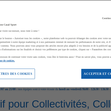
Continu
hez Casal Sport
ne visite sur-mesure, nous tient à cœur !
ur le bouton « Autoriser tous les cookies », notre plateforme web va pouvoir échanger des cookies avec votre na
permettent à notre équipe marketing et à nos partenaires internet de mesurer les performances de notre site, et d'
e contenu. Nous pouvons ainsi vous proposer des articles encore plus adaptés à vos besoins et de la publicité ap
s d'informations sur les finalités et choisir vos préférences par type de cookies, cliquez sur « Paramètres des coo
oisissez de continuer votre visite sans cookies, vous êtes le bienvenu aussi ! Pour en savoir plus, vous pouvez a
que de cookies.
TRES DES COOKIES
ACCEPTER ET C
/07 au 21/08 :
nos équipes sont à votre écoute du
lundi au vendredi 9h00 - 12h30 / 13h30 -
if pour Collectivités, Co