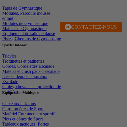
Tapis de Gymnastique
Modules, Parcours mousse
enfant
Modules de Gymnastique
CONTACTEZ-NOUS
J'EN PROFITE
Matelas de Gymnastique
Equipement de salle de danse
Pistes, Chemins de Gymnastique
Sports Outdoor
Tricyles
Trottinettes et patinettes
Cordes, Cordelettes Escalade
Matelas et crash pads d'escalade
Descendeurs et assureurs
Escalade
Cibles, chevalets et protection de
tir à l'Arc
Equipement Multisport
Cerceaux et Jalons
Chronomètres de Sport
Matériel Entraînement sportif
Plots et cônes de Sport
Tableaux tactiques, Portes