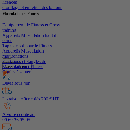
licences
Gonflage et entretien des ballons
Musculation et Fitness
Equipement de Fitness et Cross
training
Appareils Musculation haut du
corps
Tapis de sol pour le Fitness
Appareils Musculation
multifonctions
Elastiques et Sangles de
Musculation et Fitness
Retour en haut
Cordes à sauter
Devis sous 48h
Livraison offerte dès 200 € HT
A votre écoute au
09 69 36 95 95