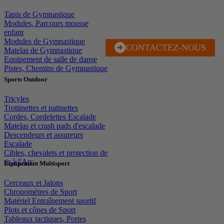
Tapis de Gymnastique
Modules, Parcours mousse
enfant
Modules de Gymnastique
CONTACTEZ-NOUS
J'EN PROFITE
Matelas de Gymnastique
Equipement de salle de danse
Pistes, Chemins de Gymnastique
Sports Outdoor
Tricyles
Trottinettes et patinettes
Cordes, Cordelettes Escalade
Matelas et crash pads d'escalade
Descendeurs et assureurs
Escalade
Cibles, chevalets et protection de
tir à l'Arc
Equipement Multisport
Cerceaux et Jalons
Chronomètres de Sport
Matériel Entraînement sportif
Plots et cônes de Sport
Tableaux tactiques, Portes