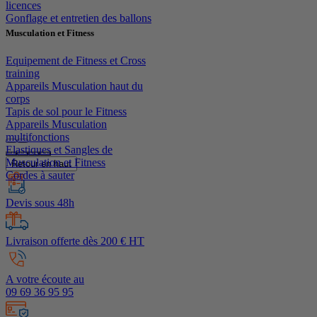
licences
Gonflage et entretien des ballons
Musculation et Fitness
Equipement de Fitness et Cross
training
Appareils Musculation haut du
corps
Tapis de sol pour le Fitness
Appareils Musculation
multifonctions
Elastiques et Sangles de
Musculation et Fitness
Retour en haut
Cordes à sauter
Devis sous 48h
Livraison offerte dès 200 € HT
A votre écoute au
09 69 36 95 95