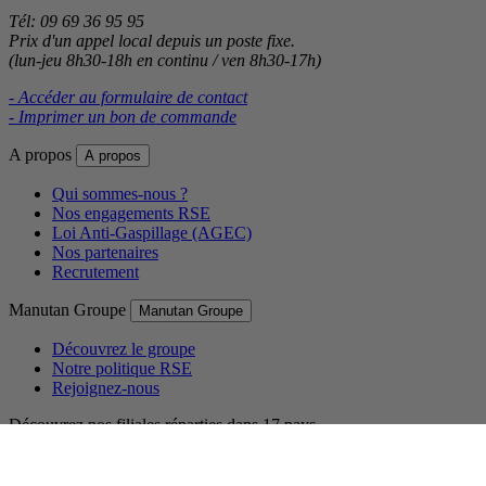
Tél: 09 69 36 95 95
Prix d'un appel local depuis un poste fixe.
(lun-jeu 8h30-18h en continu / ven 8h30-17h)
- Accéder au formulaire de contact
- Imprimer un bon de commande
A propos
A propos
Qui sommes-nous ?
Nos engagements RSE
Loi Anti-Gaspillage (AGEC)
Nos partenaires
Recrutement
Manutan Groupe
Manutan Groupe
Découvrez le groupe
Notre politique RSE
Rejoignez-nous
Découvrez nos filiales réparties dans 17 pays.