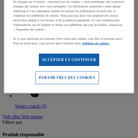
En cliquant sur le bouton « Autoriser tous les cookies », notre plateforme web va pouvoir
échanger des cookies avec votre navigateur. Ces informations permettent à notre équipe
Vestes polaires (43)
marketing et à nos partenaires internet de mesurer les performances de notre site, et
d'analyser vos préférences de contenu. Nous pouvons ainsi vous proposer des articles
encore plus adaptés à vos besoins et de la publicité appropriée. Si vous souhaitez plus
d'informations sur les finalités et choisir vos préférences par type de cookies, cliquez sur
« Paramètres des cookies ».
Et si vous choisissez de continuer votre visite sans cookies, vous êtes le bienvenu aussi !
Vestes doudounes (12)
Pour en savoir plus, vous pouvez aussi consulter notre
politique de cookies.
ACCEPTER ET CONTINUER
Vestes parka (8)
PARAMETRES DES COOKIES
Vestes coach (3)
Voir plus
Voir moins
Filtrez par
Produit responsable