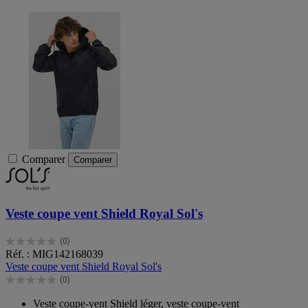
Comparer
Comparer
Veste coupe vent Shield Royal Sol's
(0)
0.0
Réf. : MIG142168039
sur
Veste coupe vent Shield Royal Sol's
5
(0)
étoiles.
0.0
sur
Veste coupe-vent Shield léger, veste coupe-vent