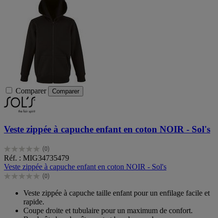
Comparer
Comparer
Veste zippée à capuche enfant en coton NOIR - Sol's
(0)
0.0
Réf. : MIG34735479
sur
Veste zippée à capuche enfant en coton NOIR - Sol's
5
(0)
étoiles.
0.0
sur
Veste zippée à capuche taille enfant pour un enfilage facile et
5
rapide.
étoiles.
Coupe droite et tubulaire pour un maximum de confort.