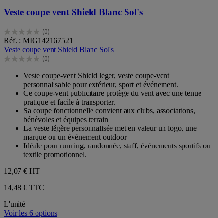
Veste coupe vent Shield Blanc Sol's
(0)
0.0
Réf. : MIG142167521
sur
Veste coupe vent Shield Blanc Sol's
5
(0)
étoiles.
0.0
sur
Veste coupe-vent Shield léger, veste coupe-vent
5
personnalisable pour extérieur, sport et événement.
étoiles.
Ce coupe-vent publicitaire protège du vent avec une tenue
pratique et facile à transporter.
Sa coupe fonctionnelle convient aux clubs, associations,
bénévoles et équipes terrain.
La veste légère personnalisée met en valeur un logo, une
marque ou un événement outdoor.
Idéale pour running, randonnée, staff, événements sportifs ou
textile promotionnel.
12,07 €
HT
14,48 € TTC
L'unité
Voir les 6 options