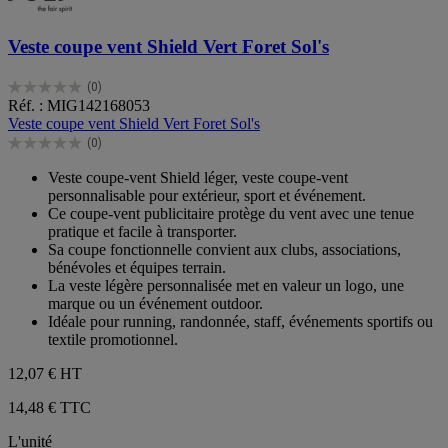
Veste coupe vent Shield Vert Foret Sol's
(0)
0.0
Réf. : MIG142168053
sur
Veste coupe vent Shield Vert Foret Sol's
5
(0)
étoiles.
0.0
sur
Veste coupe-vent Shield léger, veste coupe-vent
5
personnalisable pour extérieur, sport et événement.
étoiles.
Ce coupe-vent publicitaire protège du vent avec une tenue
pratique et facile à transporter.
Sa coupe fonctionnelle convient aux clubs, associations,
bénévoles et équipes terrain.
La veste légère personnalisée met en valeur un logo, une
marque ou un événement outdoor.
Idéale pour running, randonnée, staff, événements sportifs ou
textile promotionnel.
12,07 €
HT
14,48 € TTC
L'unité