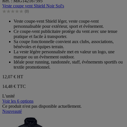
Réf. : MIG142167595
sur
Veste coupe vent Shield Noir Sol's
5
(0)
étoiles.
0.0
sur
Veste coupe-vent Shield léger, veste coupe-vent
5
personnalisable pour extérieur, sport et événement.
étoiles.
Ce coupe-vent publicitaire protège du vent avec une tenue
pratique et facile à transporter.
Sa coupe fonctionnelle convient aux clubs, associations,
bénévoles et équipes terrain.
La veste légère personnalisée met en valeur un logo, une
marque ou un événement outdoor.
Idéale pour running, randonnée, staff, événements sportifs ou
textile promotionnel.
12,07 €
HT
14,48 € TTC
L'unité
Voir les 6 options
Ce produit n'est pas disponible actuellement.
Nouveauté