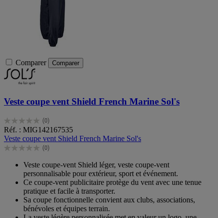
Comparer
Comparer
Veste coupe vent Shield French Marine Sol's
(0)
0.0
Réf. : MIG142167535
sur
Veste coupe vent Shield French Marine Sol's
5
(0)
étoiles.
0.0
sur
Veste coupe-vent Shield léger, veste coupe-vent
5
personnalisable pour extérieur, sport et événement.
étoiles.
Ce coupe-vent publicitaire protège du vent avec une tenue
pratique et facile à transporter.
Sa coupe fonctionnelle convient aux clubs, associations,
bénévoles et équipes terrain.
La veste légère personnalisée met en valeur un logo, une