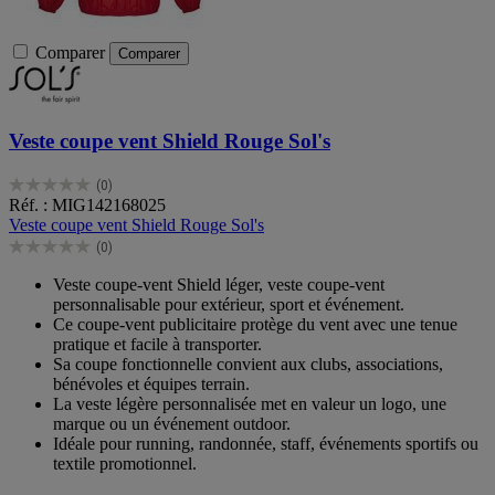
Comparer
Comparer
Veste coupe vent Shield Rouge Sol's
(0)
0.0
Réf. : MIG142168025
sur
Veste coupe vent Shield Rouge Sol's
5
(0)
étoiles.
0.0
sur
Veste coupe-vent Shield léger, veste coupe-vent
5
personnalisable pour extérieur, sport et événement.
étoiles.
Ce coupe-vent publicitaire protège du vent avec une tenue
pratique et facile à transporter.
Sa coupe fonctionnelle convient aux clubs, associations,
bénévoles et équipes terrain.
La veste légère personnalisée met en valeur un logo, une
marque ou un événement outdoor.
Idéale pour running, randonnée, staff, événements sportifs ou
textile promotionnel.