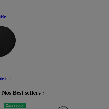
able
de table
Nos Best sellers :
EN STOCK