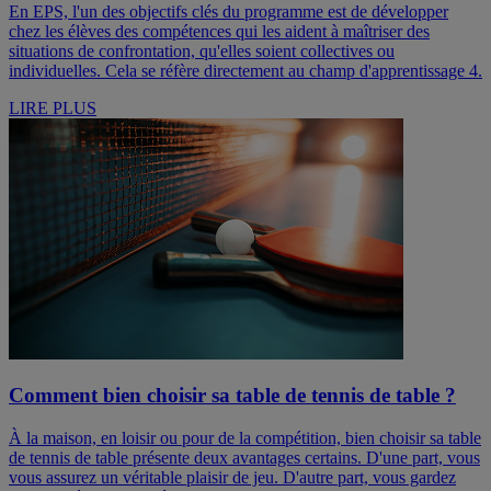
En EPS, l'un des objectifs clés du programme est de développer
chez les élèves des compétences qui les aident à maîtriser des
situations de confrontation, qu'elles soient collectives ou
individuelles. Cela se réfère directement au champ d'apprentissage 4.
LIRE PLUS
Comment bien choisir sa table de tennis de table ?
À la maison, en loisir ou pour de la compétition, bien choisir sa table
de tennis de table présente deux avantages certains. D'une part, vous
vous assurez un véritable plaisir de jeu. D'autre part, vous gardez