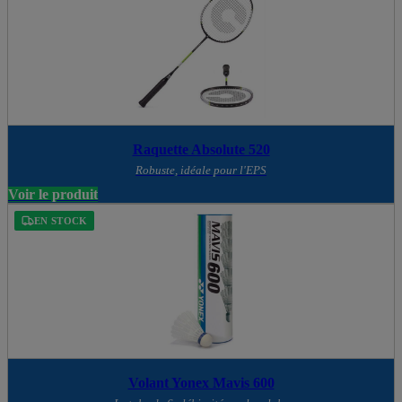
Raquette Absolute 520
Robuste, idéale pour l'EPS
Voir le produit
EN STOCK
Volant Yonex Mavis 600