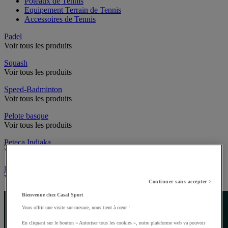
Poteaux de Tennis
Equipement Terrain de Tennis
Accessoires de Tennis
Padel
Voir tous les produits
Squash
Voir tous les produits
Speed-Badminton
Voir tous les produits
Pelote basque
Voir tous les produits
Peteca Indiaka
Voir tous les produits
Pickleball
Voir tous les produits
Continuer sans accepter >
Bienvenue chez Casal Sport
Vous offrir une visite sur-mesure, nous tient à cœur !
En cliquant sur le bouton « Autoriser tous les cookies », notre plateforme web va pouvoir