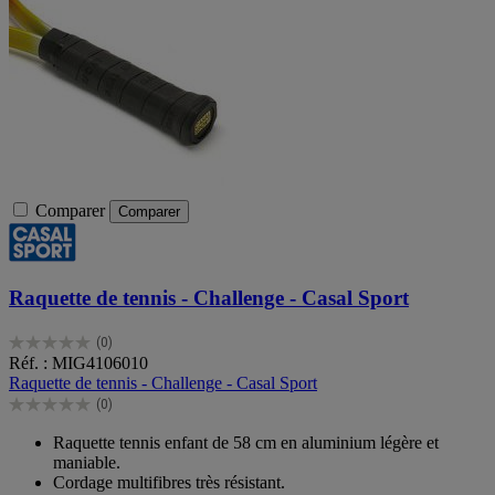
Comparer
Comparer
Raquette de tennis - Challenge - Casal Sport
(0)
0.0
Réf. : MIG4106010
sur
Raquette de tennis - Challenge - Casal Sport
5
(0)
étoiles.
0.0
sur
Raquette tennis enfant de 58 cm en aluminium légère et
5
maniable.
étoiles.
Cordage multifibres très résistant.