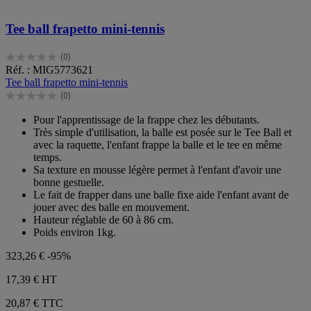
Tee ball frapetto mini-tennis
(0)
0.0
Réf. : MIG5773621
sur
Tee ball frapetto mini-tennis
5
(0)
étoiles.
0.0
sur
Pour l'apprentissage de la frappe chez les débutants.
5
Très simple d'utilisation, la balle est posée sur le Tee Ball et
étoiles.
avec la raquette, l'enfant frappe la balle et le tee en même
temps.
Sa texture en mousse légère permet à l'enfant d'avoir une
bonne gestuelle.
Le fait de frapper dans une balle fixe aide l'enfant avant de
jouer avec des balle en mouvement.
Hauteur réglable de 60 à 86 cm.
Poids environ 1kg.
323,26 €
-95%
17,39 €
HT
20,87 € TTC