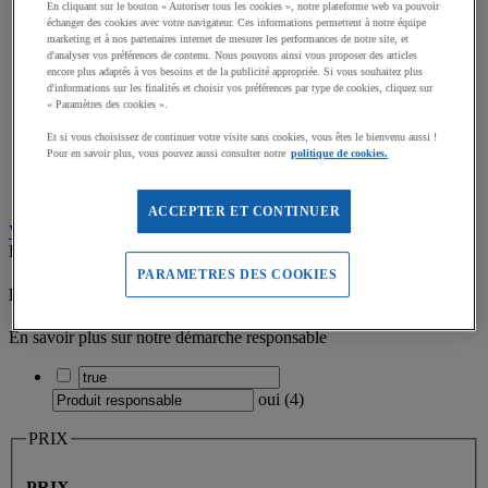
En cliquant sur le bouton « Autoriser tous les cookies », notre plateforme web va pouvoir
échanger des cookies avec votre navigateur. Ces informations permettent à notre équipe
marketing et à nos partenaires internet de mesurer les performances de notre site, et
d'analyser vos préférences de contenu. Nous pouvons ainsi vous proposer des articles
encore plus adaptés à vos besoins et de la publicité appropriée. Si vous souhaitez plus
Equipement Terrain de Tennis (7)
d'informations sur les finalités et choisir vos préférences par type de cookies, cliquez sur
« Paramètres des cookies ».
Et si vous choisissez de continuer votre visite sans cookies, vous êtes le bienvenu aussi !
Pour en savoir plus, vous pouvez aussi consulter notre
politique de cookies.
Poteaux de Tennis (6)
ACCEPTER ET CONTINUER
Voir plus
Voir moins
Filtrez par
PARAMETRES DES COOKIES
Produit responsable
En savoir plus sur notre démarche responsable
oui
(
4
)
PRIX
PRIX