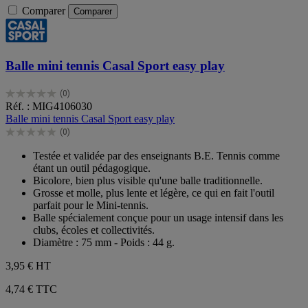
Comparer
Comparer
Balle mini tennis Casal Sport easy play
(0)
0.0
Réf. : MIG4106030
sur
Balle mini tennis Casal Sport easy play
5
(0)
étoiles.
0.0
sur
Testée et validée par des enseignants B.E. Tennis comme
5
étant un outil pédagogique.
étoiles.
Bicolore, bien plus visible qu'une balle traditionnelle.
Grosse et molle, plus lente et légère, ce qui en fait l'outil
parfait pour le Mini-tennis.
Balle spécialement conçue pour un usage intensif dans les
clubs, écoles et collectivités.
Diamètre : 75 mm - Poids : 44 g.
3,95 €
HT
4,74 € TTC