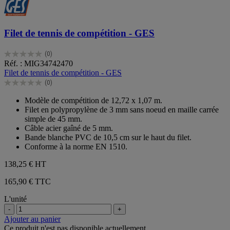
Filet de tennis de compétition - GES
(0)
0.0
Réf. : MIG34742470
sur
Filet de tennis de compétition - GES
5
(0)
étoiles.
0.0
sur
Modèle de compétition de 12,72 x 1,07 m.
5
Filet en polypropylène de 3 mm sans noeud en maille carrée
étoiles.
simple de 45 mm.
Câble acier gaîné de 5 mm.
Bande blanche PVC de 10,5 cm sur le haut du filet.
Conforme à la norme EN 1510.
138,25 €
HT
165,90 € TTC
L'unité
-
+
Ajouter au panier
Ce produit n'est pas disponible actuellement.