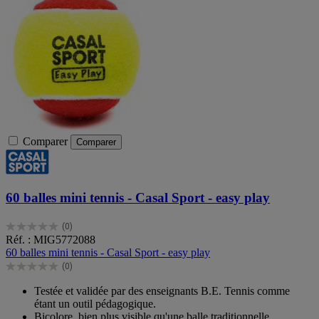
Comparer
Comparer
60 balles mini tennis - Casal Sport - easy play
(0)
0.0
Réf. : MIG5772088
sur
60 balles mini tennis - Casal Sport - easy play
5
(0)
étoiles.
0.0
sur
Testée et validée par des enseignants B.E. Tennis comme
5
étant un outil pédagogique.
étoiles.
Bicolore, bien plus visible qu'une balle traditionnelle.