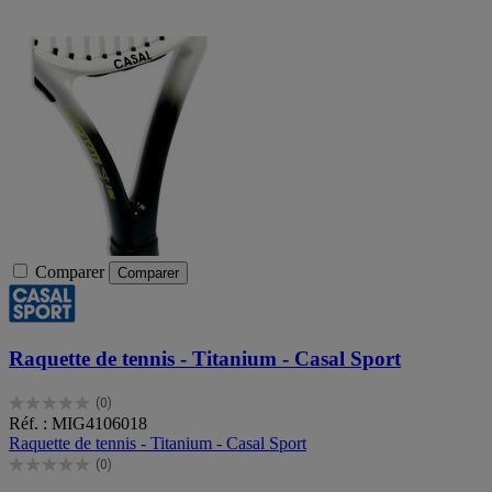
Comparer
Comparer
Raquette de tennis - Titanium - Casal Sport
(0)
0.0
Réf. : MIG4106018
sur
Raquette de tennis - Titanium - Casal Sport
5
(0)
étoiles.
0.0