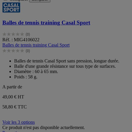
Balles de tennis training Casal Sport
(0)
0.0
Réf. : MIG4106022
sur
Balles de tennis training Casal Sport
5
(0)
étoiles.
0.0
sur
Balles de tennis Casal Sport sans pression, longue durée.
5
Balle d'une grande résistance sur tous type de surfaces.
étoiles.
Diamètre : 60 à 65 mm.
Poids : 58 g.
A partir de
49,00 €
HT
58,80 € TTC
Voir les 3 options
Ce produit n'est pas disponible actuellement.