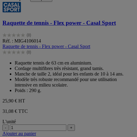
Raquette de tennis - Flex power - Casal Sport
(0)
0.0
Réf. : MIG4106014
sur
Raquette de tennis - Flex power - Casal Sport
5
(0)
étoiles.
0.0
sur
Raquette tennis de 63 cm en aluminium.
5
Cordage multifibres très résistant, grand tamis.
étoiles.
Manche de taille 2, idéal pour les enfants de 10 à 14 ans.
Modèle très robuste recommandé pour une utilisation
intensive en milieu scolaire.
Poids : 290 g.
25,90 €
HT
31,08 € TTC
L'unité
-
+
Ajouter au panier