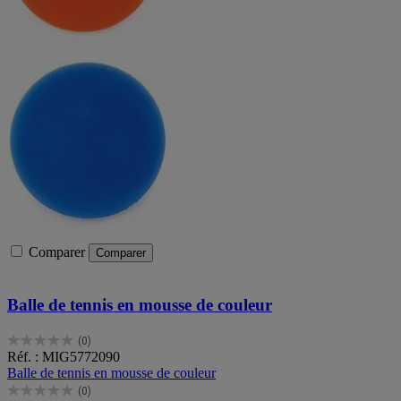
Comparer
Comparer
Balle de tennis en mousse de couleur
(0)
0.0
Réf. : MIG5772090
sur
Balle de tennis en mousse de couleur
5
(0)
étoiles.
0.0