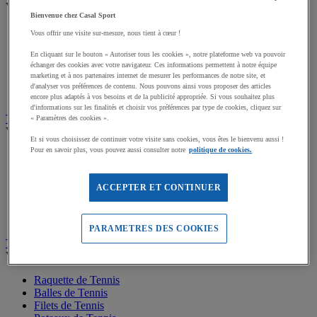
Voir tous les produits
Bienvenue chez Casal Sport
Raquettes de Badminton
Vous offrir une visite sur-mesure, nous tient à cœur !
Volants Badminton
Poteaux de Badminton
En cliquant sur le bouton « Autoriser tous les cookies », notre plateforme web va pouvoir
échanger des cookies avec votre navigateur. Ces informations permettent à notre équipe
Filets Badminton
marketing et à nos partenaires internet de mesurer les performances de notre site, et
Packs Badminton
d'analyser vos préférences de contenu. Nous pouvons ainsi vous proposer des articles
Accessoires Badminton
encore plus adaptés à vos besoins et de la publicité appropriée. Si vous souhaitez plus
d'informations sur les finalités et choisir vos préférences par type de cookies, cliquez sur
Tennis de table
« Paramètres des cookies ».
Voir tous les produits
Et si vous choisissez de continuer votre visite sans cookies, vous êtes le bienvenu aussi !
Pour en savoir plus, vous pouvez aussi consulter notre
politique de cookies.
Raquettes de Tennis de table
Balles Tennis de table
Tables de Tennis de table
ACCEPTER ET CONTINUER
Filets, Poteaux Tennis de table
Packs Tennis de table
Accessoires Tennis de table
PARAMETRES DES COOKIES
Tennis
Voir tous les produits
Raquette de Tennis
Balles de Tennis
Filets de Tennis