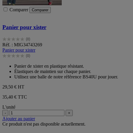
Comparer
Comparer
Panier pour xister
(0)
0.0
Réf. : MIG34743269
sur
Panier pour xister
5
(0)
étoiles.
0.0
sur
Panier de xister en plastique résistant.
5
Élastiques de maintien sur chaque panier.
étoiles.
Utilisez une balle de notre référence BS40U pour jouer.
29,50 €
HT
35,40 € TTC
L'unité
-
+
Ajouter au panier
Ce produit n'est pas disponible actuellement.