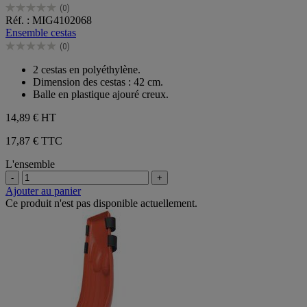
(0)
0.0
Réf. : MIG4102068
sur
Ensemble cestas
5
(0)
étoiles.
0.0
sur
2 cestas en polyéthylène.
5
Dimension des cestas : 42 cm.
étoiles.
Balle en plastique ajouré creux.
14,89 €
HT
17,87 € TTC
L'ensemble
-
+
Ajouter au panier
Ce produit n'est pas disponible actuellement.