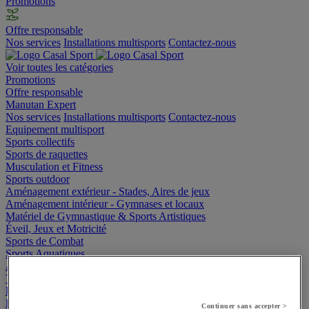
Promotions
Offre responsable
Nos services
Installations multisports
Contactez-nous
Voir toutes les catégories
Promotions
Offre responsable
Manutan Expert
Nos services
Installations multisports
Contactez-nous
Equipement multisport
Sports collectifs
Sports de raquettes
Musculation et Fitness
Sports outdoor
Aménagement extérieur - Stades, Aires de jeux
Aménagement intérieur - Gymnases et locaux
Matériel de Gymnastique & Sports Artistiques
Éveil, Jeux et Motricité
Sports de Combat
Sports Aquatiques
Athlétisme
Textile et bagagerie
Handisport et Sport adapté
Badminton
Continuer sans accepter >