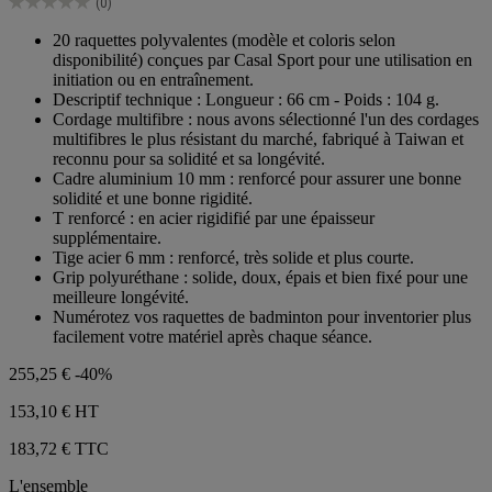
(0)
étoiles.
0.0
sur
20 raquettes polyvalentes (modèle et coloris selon
5
disponibilité) conçues par Casal Sport pour une utilisation en
étoiles.
initiation ou en entraînement.
Descriptif technique : Longueur : 66 cm - Poids : 104 g.
Cordage multifibre : nous avons sélectionné l'un des cordages
multifibres le plus résistant du marché, fabriqué à Taiwan et
reconnu pour sa solidité et sa longévité.
Cadre aluminium 10 mm : renforcé pour assurer une bonne
solidité et une bonne rigidité.
T renforcé : en acier rigidifié par une épaisseur
supplémentaire.
Tige acier 6 mm : renforcé, très solide et plus courte.
Grip polyuréthane : solide, doux, épais et bien fixé pour une
meilleure longévité.
Numérotez vos raquettes de badminton pour inventorier plus
facilement votre matériel après chaque séance.
255,25 €
-40%
153,10 €
HT
183,72 € TTC
L'ensemble