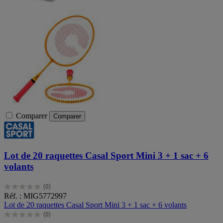
Comparer
Comparer
Lot de 20 raquettes Casal Sport Mini 3 + 1 sac + 6
volants
(0)
0.0
Réf. : MIG5772997
sur
Lot de 20 raquettes Casal Sport Mini 3 + 1 sac + 6 volants
5
(0)
étoiles.
0.0