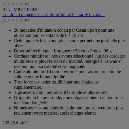
(0)
0.0
Réf. : MIG4107020
sur
Lot de 20 raquettes Casal Sport Init 4 + 1 sac + 6 volants
5
(0)
étoiles.
0.0
sur
20 raquettes d'initiation conçu par Casal Sport pour une
5
utilisation par les enfants de 6 à 10 ans.
étoiles.
Cette raquette beaucoup plus courte permet une gestuelle plus
aisée.
Descriptif technique : Longueur : 53 cm - Poids : 98 g
Cordage multifibre : nous avons sélectionné l'un des cordages
multifibres le plus résistant du marché, fabriqué à Taiwan et
reconnu pour sa solidité et sa longévité.
Cadre aluminium 10 mm : renforcé pour assurer une bonne
solidité et une bonne rigidité.
T renforcé : en acier rigidifié par une épaisseur
supplémentaire.
Tige acier 6 mm : renforcé, très solide et plus courte.
Grip polyuréthane : solide, doux, épais et bien fixé pour une
meilleure longévité.
Numérotez vos raquettes de badminton pour inventorier plus
facilement votre matériel après chaque séance.
235,25 €
-40%