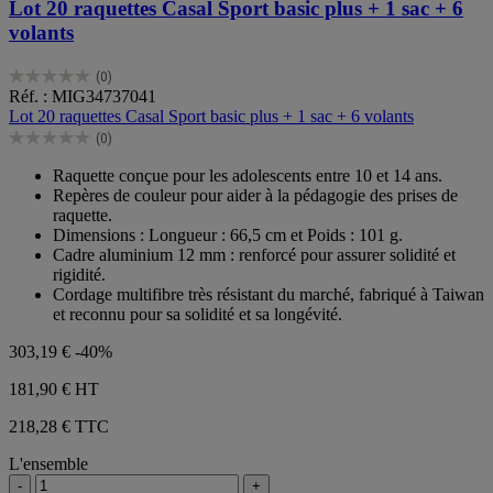
Lot 20 raquettes Casal Sport basic plus + 1 sac + 6
volants
(0)
0.0
Réf. : MIG34737041
sur
Lot 20 raquettes Casal Sport basic plus + 1 sac + 6 volants
5
(0)
étoiles.
0.0
sur
Raquette conçue pour les adolescents entre 10 et 14 ans.
5
Repères de couleur pour aider à la pédagogie des prises de
étoiles.
raquette.
Dimensions : Longueur : 66,5 cm et Poids : 101 g.
Cadre aluminium 12 mm : renforcé pour assurer solidité et
rigidité.
Cordage multifibre très résistant du marché, fabriqué à Taiwan
et reconnu pour sa solidité et sa longévité.
303,19 €
-40%
181,90 €
HT
218,28 € TTC
L'ensemble
-
+