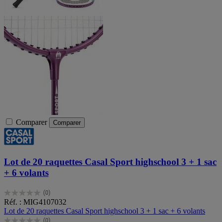
Comparer
Comparer
Lot de 20 raquettes Casal Sport highschool 3 + 1 sac
+ 6 volants
(0)
0.0
Réf. : MIG4107032
sur
Lot de 20 raquettes Casal Sport highschool 3 + 1 sac + 6 volants
5
(0)