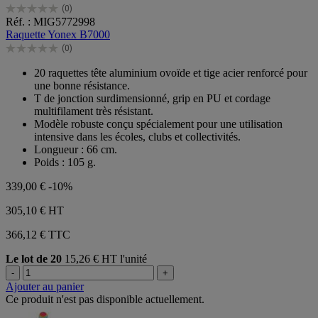
(0)
0.0
Réf. : MIG5772998
sur
Raquette Yonex B7000
5
(0)
étoiles.
0.0
sur
20 raquettes tête aluminium ovoïde et tige acier renforcé pour
5
une bonne résistance.
étoiles.
T de jonction surdimensionné, grip en PU et cordage
multifilament très résistant.
Modèle robuste conçu spécialement pour une utilisation
intensive dans les écoles, clubs et collectivités.
Longueur : 66 cm.
Poids : 105 g.
339,00 €
-10%
305,10 €
HT
366,12 € TTC
Le lot de 20
15,26 € HT l'unité
-
+
Ajouter au panier
Ce produit n'est pas disponible actuellement.