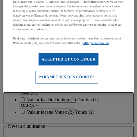
En cliquant sur le bouton « Autoriser tous les cookies », notre plateforme web va pouvoir
échanger des cookies avec votre navigateur. Ces informations permettent à notre équipe
Stock
marketing et à nos partenaires internet de mesurer les performances de notre site, et
d'analyser vos préférences de contenu. Nous pouvons ainsi vous proposer des articles
encore plus adaptés à vos besoins et de la publicité appropriée. Si vous souhaitez plus
Disponibilité
d'informations sur les finalités et choisir vos préférences par type de cookies, cliquez sur
« Paramètres des cookies ».
Et si vous choisissez de continuer votre visite sans cookies, vous êtes le bienvenu aussi !
Oui
(
13
)
Pour en savoir plus, vous pouvez aussi consulter notre
politique de cookies.
MARQUE
ACCEPTER ET CONTINUER
MARQUE
PARAMETRES DES COOKIES
Valeur facette
Casal Sport
(
9
)
Casal Sport
(9)
Valeur facette
Dunlop
(
1
)
Dunlop
(1)
Valeur facette
Yonex
(
2
)
Yonex
(2)
Niveau d'utilisation