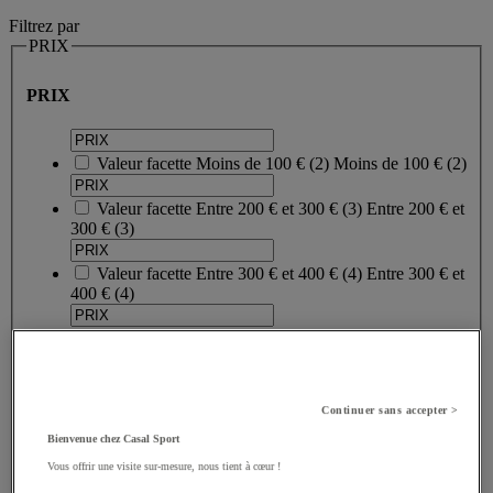
Filtrez par
PRIX
PRIX
Valeur facette
Moins de 100 €
(
2
)
Moins de 100 €
(2)
Valeur facette
Entre 200 € et 300 €
(
3
)
Entre 200 € et
300 €
(3)
Valeur facette
Entre 300 € et 400 €
(
4
)
Entre 300 € et
400 €
(4)
Valeur facette
Entre 400 € et 500 €
(
2
)
Entre 400 € et
500 €
(2)
Valeur facette
Plus de 500 €
(
2
)
Plus de 500 €
(2)
Continuer sans accepter >
Limite inférieure
Limite supérieure
€
Bienvenue chez Casal Sport
- €
Vous offrir une visite sur-mesure, nous tient à cœur !