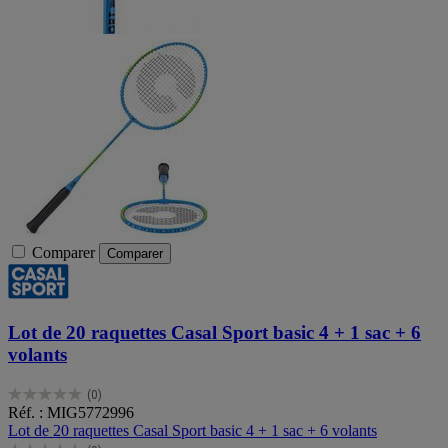
Comparer
Comparer
Lot de 20 raquettes Casal Sport basic 4 + 1 sac + 6
volants
(0)
0.0
Réf. : MIG5772996
sur
Lot de 20 raquettes Casal Sport basic 4 + 1 sac + 6 volants
5