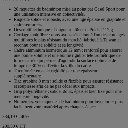
étoiles.
0.0
sur
20 raquettes de badminton mise au point par Casal Sport pour
5
une utilisation intensive en collectivités.
étoiles.
Raquette solide et robuste, avec une tige épaisse en graphite et
cadre renforcés.
Descriptif technique : Longueur : 66 cm - Poids : 115 g
Cordage multifibre : nous avons sélectionné l'un des cordages
multifibres le plus résistant du marché, fabriqué à Taiwan et
reconnu pour sa solidité et sa longévité.
Cadre aluminium isométrique 12 mm : renforcé pour assurer
une bonne solidité et une bonne rigidité, tête isométrique de
forme carrée qui permet d'agrandir la surface optimale de
frappe de 30 % et d'éviter la vrille du cadre.
T renforcé : en acier rigidifié par une épaisseur
supplémentaire.
Tige graphite 8 mm : solide et flexible pour assurer résistance
et souplesse afin de ne pas céder aux impacts.
Grip polyuréthane : solide, doux, épais et bien fixé pour une
meilleure longévité.
Numérotez vos raquettes de badminton pour inventorier plus
facilement votre matériel après chaque séance.
334,19 €
-40%
200,50 €
HT