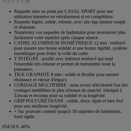
(0)
étoiles.
0.0
sur
Raquette mise au point par CASAL SPORT pour une
5
utilisation intensive en entraînement et en compétition.
étoiles.
Raquette légère, solide, robuste, avec une tige épaisse souple
et résistante
Numérotez vos raquettes de badminton pour inventorier plus
facilement votre matériel après chaque séance.
CADRE ALUMINIUM ISOMÉTRIQUE 12 mm : renforcé
pour assurer une bonne solidité et une bonne rigidité, système
isométrique pour éviter la vrille du cadre
T INTÉGRÉ : profilé avec intérieur renforcé qui rend
l'ensemble très robuste et permet de transmettre toute la
puissance.
TIGE GRAPHITE 8 mm : solide et flexible pour assurer
résistance et vitesse d'impact.
CORDAGE MULTIFIBRE : nous avons sélectionné l'un des
cordages multifibres le plus résistant du marché, fabriqué à
Taiwan et reconnu pour sa solidité et sa longévité.
GRIP POLYURÉTHANE : solide, doux, épais et bien fixé
pour une meilleure longévité.
+ Sac pouvant contenir jusqu'à 30 raquettes de badminton,
fond rigide.
654,50 €
-40%