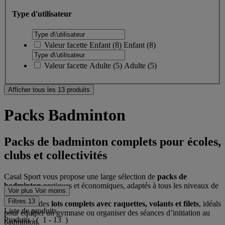
Type d'utilisateur
Valeur facette
Enfant
(
8
)
Enfant
(8)
Valeur facette
Adulte
(
5
)
Adulte
(5)
Afficher tous les 13 produits
Packs Badminton
Packs de badminton complets pour écoles,
clubs et collectivités
Casal Sport vous propose une large sélection de
packs de
badminton
pratiques et économiques, adaptés à tous les niveaux de
Voir plus
Voir moins
pratique.
Filtres
13
Retrouvez des
lots complets avec raquettes, volants et filets
, idéals
Liste de produits
pour équiper un gymnase ou organiser des séances d’initiation au
Produits :
( 1 - 13 )
badminton.