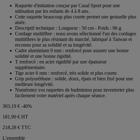
sur
Raquette d'initiation conçue par Casal Sport pour une
5
utilisation par les enfants de 4 à 8 ans.
étoiles.
Cette raquette beaucoup plus courte permet une gestuelle plus
aisée.
Descriptif technique : Longueur : 50 cm - Poids : 96 g
Cordage multifibre : nous avons sélectionné l'un des cordages
multifibres le plus résistant du marché, fabriqué à Taiwan et
reconnu pour sa solidité et sa longévité.
Cadre aluminium 9 mm : renforcé pour assurer une bonne
solidité et une bonne rigidité.
T renforcé : en acier rigidifié par une épaisseur
supplémentaire.
Tige acier 6 mm : renforcé, très solide et plus courte.
Grip polyuréthane : solide, doux, épais et bien fixé pour une
meilleure longévité.
Numérotez vos raquettes de badminton pour inventorier plus
facilement votre matériel après chaque séance.
303,19 €
-40%
181,90 €
HT
218,28 € TTC
L'ensemble