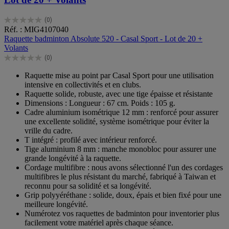
(0)
0.0
Réf. : MIG4107040
sur
Raquette badminton Absolute 520 - Casal Sport - Lot de 20 +
5
Volants
étoiles.
(0)
0.0
sur
Raquette mise au point par Casal Sport pour une utilisation
5
intensive en collectivités et en clubs.
étoiles.
Raquette solide, robuste, avec une tige épaisse et résistante
Dimensions : Longueur : 67 cm. Poids : 105 g.
Cadre aluminium isométrique 12 mm : renforcé pour assurer
une excellente solidité, système isométrique pour éviter la
vrille du cadre.
T intégré : profilé avec intérieur renforcé.
Tige aluminium 8 mm : manche monobloc pour assurer une
grande longévité à la raquette.
Cordage multifibre : nous avons sélectionné l'un des cordages
multifibres le plus résistant du marché, fabriqué à Taiwan et
reconnu pour sa solidité et sa longévité.
Grip polyyéréthane : solide, doux, épais et bien fixé pour une
meilleure longévité.
Numérotez vos raquettes de badminton pour inventorier plus
facilement votre matériel après chaque séance.