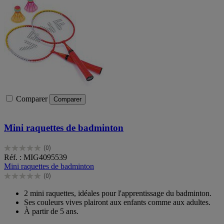
Comparer
Comparer
Mini raquettes de badminton
(0)
0.0
Réf. : MIG4095539
sur
Mini raquettes de badminton
5
(0)
étoiles.
0.0
sur
2 mini raquettes, idéales pour l'apprentissage du badminton.
5
Ses couleurs vives plairont aux enfants comme aux adultes.
étoiles.
À partir de 5 ans.