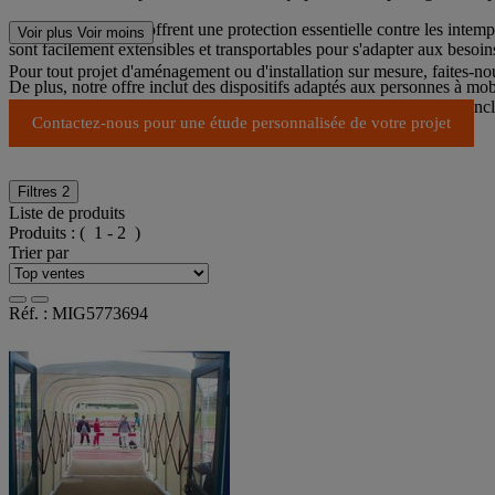
Les tunnels d'accès offrent une protection essentielle contre les intem
Voir plus
Voir moins
sont facilement extensibles et transportables pour s'adapter aux besoi
Pour tout projet d'aménagement ou d'installation sur mesure, faites-n
De plus, notre offre inclut des dispositifs adaptés aux personnes à mob
infrastructures de qualité pour une expérience sportive optimale et inc
Contactez-nous pour une étude personnalisée de votre projet
Filtres
2
Liste de produits
Produits :
( 1 - 2 )
Trier par
Réf. : MIG5773694