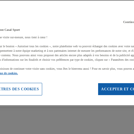
Continu
hez Casal Sport
ne visite sur-mesure, nous tient à cœur !
ur le bouton « Autoriser tous les cookies », notre plateforme web va pouvoir échanger des cookies avec votre na
permettent à notre équipe marketing et à nos partenaires internet de mesurer les performances de notre site, et d'
e contenu. Nous pouvons ainsi vous proposer des articles encore plus adaptés à vos besoins et de la publicité ap
s d'informations sur les finalités et choisir vos préférences par type de cookies, cliquez sur « Paramètres des coo
oisissez de continuer votre visite sans cookies, vous êtes le bienvenu aussi ! Pour en savoir plus, vous pouvez a
que de cookies.
TRES DES COOKIES
ACCEPTER ET C