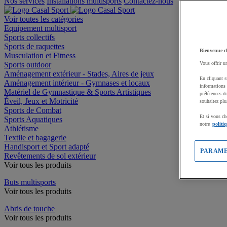
Nos services
Installations multisports
Contactez-nous
Voir toutes les catégories
Equipement multisport
Sports collectifs
Sports de raquettes
Bienvenue c
Musculation et Fitness
Sports outdoor
Vous offrir u
Aménagement extérieur - Stades, Aires de jeux
En cliquant s
Aménagement intérieur - Gymnases et locaux
informations 
Matériel de Gymnastique & Sports Artistiques
préférences d
Éveil, Jeux et Motricité
souhaitez plu
Sports de Combat
Et si vous ch
Sports Aquatiques
notre
politi
Athlétisme
Textile et bagagerie
Handisport et Sport adapté
PARAME
Revêtements de sol extérieur
Voir tous les produits
Buts multisports
Voir tous les produits
Abris de touche
Voir tous les produits