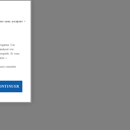
er sans accepter >
vigateur. Ces
analyser vos
propriée. Si vous
kies ».
ussi consulter
ONTINUER