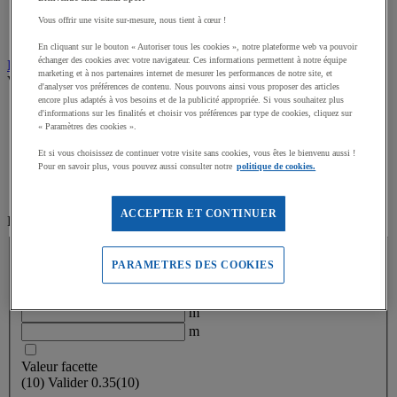
Bancs d'extérieur
Vous offrir une visite sur-mesure, nous tient à cœur !
Tables extérieures
En cliquant sur le bouton « Autoriser tous les cookies », notre plateforme web va pouvoir
échanger des cookies avec votre navigateur. Ces informations permettent à notre équipe
Propreté des espaces extérieurs
marketing et à nos partenaires internet de mesurer les performances de notre site, et
Voir tous les produits
d'analyser vos préférences de contenu. Nous pouvons ainsi vous proposer des articles
encore plus adaptés à vos besoins et de la publicité appropriée. Si vous souhaitez plus
Abris Fumeurs
d'informations sur les finalités et choisir vos préférences par type de cookies, cliquez sur
Cendriers extérieurs
« Paramètres des cookies ».
Poubelles extérieures
Et si vous choisissez de continuer votre visite sans cookies, vous êtes le bienvenu aussi !
Bennes, Conteneurs
Pour en savoir plus, vous pouvez aussi consulter notre
politique de cookies.
Poubelles de tri extérieures
Accessoires Poubelles extérieures
ACCEPTER ET CONTINUER
Filtrez par
Largeur (m)
PARAMETRES DES COOKIES
Largeur (m)
m
m
Valeur facette
(
10
)
Valider
0.35
(10)