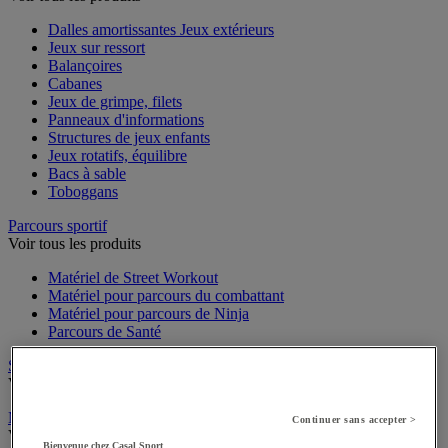
Dalles amortissantes Jeux extérieurs
Jeux sur ressort
Balançoires
Cabanes
Jeux de grimpe, filets
Panneaux d'informations
Structures de jeux enfants
Jeux rotatifs, équilibre
Bacs à sable
Toboggans
Parcours sportif
Voir tous les produits
Matériel de Street Workout
Matériel pour parcours du combattant
Matériel pour parcours de Ninja
Parcours de Santé
Stations de Fitness et Musculation extérieures
Voir tous les produits
Mobilier urbain
Continuer sans accepter >
Voir tous les produits
Bienvenue chez Casal Sport