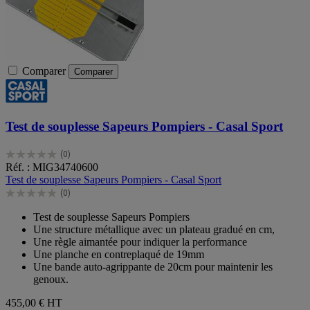
Comparer
Comparer
Test de souplesse Sapeurs Pompiers - Casal Sport
(0)
0.0
Réf. : MIG34740600
sur
Test de souplesse Sapeurs Pompiers - Casal Sport
5
(0)
étoiles.
0.0
sur
Test de souplesse Sapeurs Pompiers
5
Une structure métallique avec un plateau gradué en cm,
étoiles.
Une règle aimantée pour indiquer la performance
Une planche en contreplaqué de 19mm
Une bande auto-agrippante de 20cm pour maintenir les
genoux.
455,00 €
HT