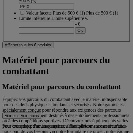
500 €
(3)
Valeur facette
Plus de 500 €
(
1
)
Plus de 500 €
(1)
Limite inférieure
Limite supérieure
€
- €
Afficher tous les 6 produits
Matériel pour parcours du
combattant
Matériel pour parcours du combattant
Équipez vos parcours du combattant avec le matériel indispensable
pour des défis physiques stimulants et sécurisés. Notre gamme est
spécialement conçue pour répondre aux exigences des parcours
d’obstacles, qu'ils soient destinés à des entraînements professionnels
Voir plus
Voir moins
ou à des compétitions sportives. Découvrez nos équipements variés
pour créer des parcours complets, alliant performance et sécurité.
Pour tout projet d'aménagement ou d'installation sur mesure, faites-
nous part de vos besoins via notre formulaire de projet, notre équipe