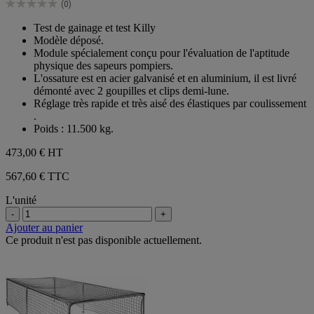
(0)
étoiles.
0.0
sur
Test de gainage et test Killy
5
Modèle déposé.
étoiles.
Module spécialement conçu pour l'évaluation de l'aptitude
physique des sapeurs pompiers.
L'ossature est en acier galvanisé et en aluminium, il est livré
démonté avec 2 goupilles et clips demi-lune.
Réglage très rapide et très aisé des élastiques par coulissement
.
Poids : 11.500 kg.
473,00 €
HT
567,60 € TTC
L'unité
-
+
Ajouter au panier
Ce produit n'est pas disponible actuellement.