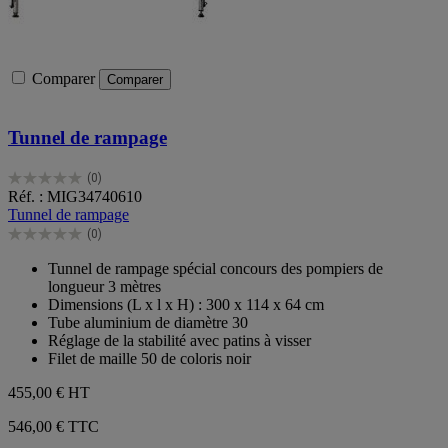
Comparer
Comparer
Tunnel de rampage
(0)
0.0
Réf. : MIG34740610
sur
Tunnel de rampage
5
(0)
étoiles.
0.0
sur
Tunnel de rampage spécial concours des pompiers de
5
longueur 3 mètres
étoiles.
Dimensions (L x l x H) : 300 x 114 x 64 cm
Tube aluminium de diamètre 30
Réglage de la stabilité avec patins à visser
Filet de maille 50 de coloris noir
455,00 €
HT
546,00 € TTC