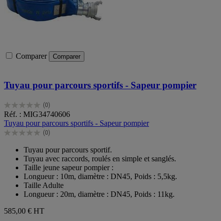
Comparer
Comparer
Tuyau pour parcours sportifs - Sapeur pompier
(0)
0.0
Réf. : MIG34740606
sur
Tuyau pour parcours sportifs - Sapeur pompier
5
(0)
étoiles.
0.0
sur
Tuyau pour parcours sportif.
5
Tuyau avec raccords, roulés en simple et sanglés.
étoiles.
Taille jeune sapeur pompier :
Longueur : 10m, diamètre : DN45, Poids : 5,5kg.
Taille Adulte
Longueur : 20m, diamètre : DN45, Poids : 11kg.
585,00 €
HT