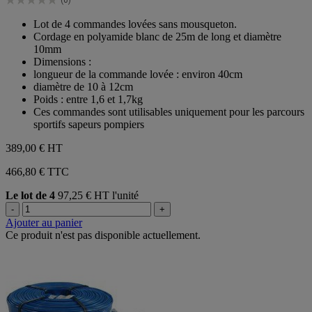
(0)
étoiles.
0.0
sur
Lot de 4 commandes lovées sans mousqueton.
5
Cordage en polyamide blanc de 25m de long et diamètre
étoiles.
10mm
Dimensions :
longueur de la commande lovée : environ 40cm
diamètre de 10 à 12cm
Poids : entre 1,6 et 1,7kg
Ces commandes sont utilisables uniquement pour les parcours
sportifs sapeurs pompiers
389,00 €
HT
466,80 € TTC
Le lot de 4
97,25 € HT l'unité
-
+
Ajouter au panier
Ce produit n'est pas disponible actuellement.