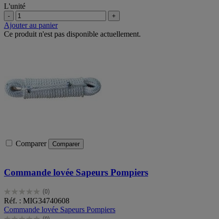
L'unité
-
+
Ajouter au panier
Ce produit n'est pas disponible actuellement.
Comparer
Comparer
Commande lovée Sapeurs Pompiers
(0)
0.0
Réf. : MIG34740608
sur
Commande lovée Sapeurs Pompiers
5