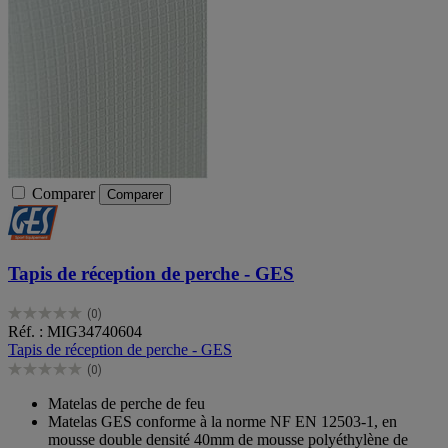
Comparer
Comparer
Tapis de réception de perche - GES
(0)
0.0
Réf. : MIG34740604
sur
Tapis de réception de perche - GES
5
(0)
étoiles.
0.0
sur
Matelas de perche de feu
5
Matelas GES conforme à la norme NF EN 12503-1, en
étoiles.
mousse double densité 40mm de mousse polyéthylène de