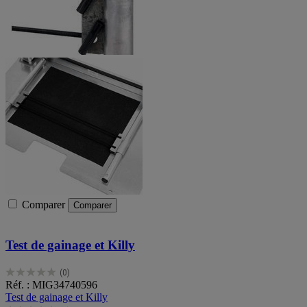
Comparer
Comparer
Test de gainage et Killy
(0)
0.0
Réf. : MIG34740596
sur
Test de gainage et Killy
5