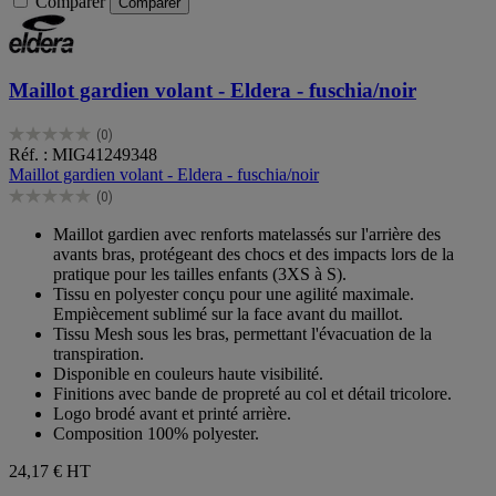
Comparer
Comparer
Maillot gardien volant - Eldera - fuschia/noir
(0)
0.0
Réf. : MIG41249348
sur
Maillot gardien volant - Eldera - fuschia/noir
5
(0)
étoiles.
0.0
sur
Maillot gardien avec renforts matelassés sur l'arrière des
5
avants bras, protégeant des chocs et des impacts lors de la
étoiles.
pratique pour les tailles enfants (3XS à S).
Tissu en polyester conçu pour une agilité maximale.
Empiècement sublimé sur la face avant du maillot.
Tissu Mesh sous les bras, permettant l'évacuation de la
transpiration.
Disponible en couleurs haute visibilité.
Finitions avec bande de propreté au col et détail tricolore.
Logo brodé avant et printé arrière.
Composition 100% polyester.
24,17 €
HT