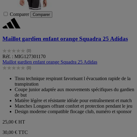
Comparer
Comparer
Maillot gardien enfant orange Squadra 25 Adidas
(0)
0.0
Réf. : MIG127301170
sur
Maillot gardien enfant orange Squadra 25 Adidas
5
(0)
étoiles.
0.0
sur
Tissu technique respirant favorisant l évacuation rapide de la
5
transpiration
étoiles.
Coupe junior adaptée aux mouvements spécifiques du gardien
de but
Matière légère et résistante idéale pour entraînement et match
Manches Longues offrant confort et protection pendant le jeu
Design moderne compatible flocage club, numéro et sponsor
25,00 €
HT
30,00 € TTC