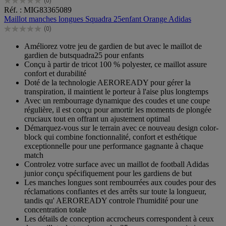
(0)
0.0
Réf. : MIG83365089
sur
Maillot manches longues Squadra 25enfant Orange Adidas
5
(0)
étoiles.
0.0
sur
Améliorez votre jeu de gardien de but avec le maillot de
5
gardien de butsquadra25 pour enfants
étoiles.
Conçu à partir de tricot 100 % polyester, ce maillot assure
confort et durabilité
Doté de la technologie AEROREADY pour gérer la
transpiration, il maintient le porteur à l'aise plus longtemps
Avec un rembourrage dynamique des coudes et une coupe
régulière, il est conçu pour amortir les moments de plongée
cruciaux tout en offrant un ajustement optimal
Démarquez-vous sur le terrain avec ce nouveau design color-
block qui combine fonctionnalité, confort et esthétique
exceptionnelle pour une performance gagnante à chaque
match
Controlez votre surface avec un maillot de football Adidas
junior conçu spécifiquement pour les gardiens de but
Les manches longues sont rembourrées aux coudes pour des
réclamations confiantes et des arrêts sur toute la longueur,
tandis qu' AEROREADY controle l'humidité pour une
concentration totale
Les détails de conception accrocheurs correspondent à ceux