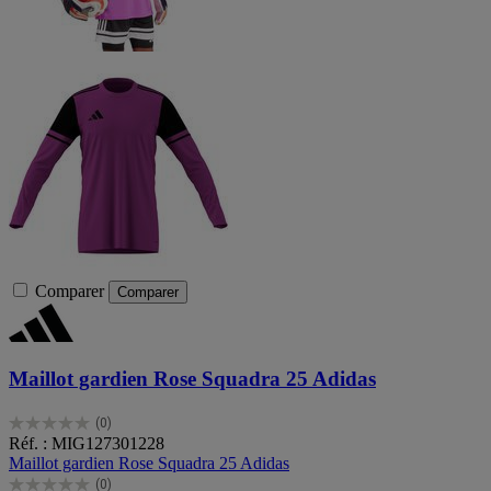
Comparer
Comparer
Maillot gardien Rose Squadra 25 Adidas
(0)
0.0
Réf. : MIG127301228
sur
Maillot gardien Rose Squadra 25 Adidas
5
(0)
étoiles.