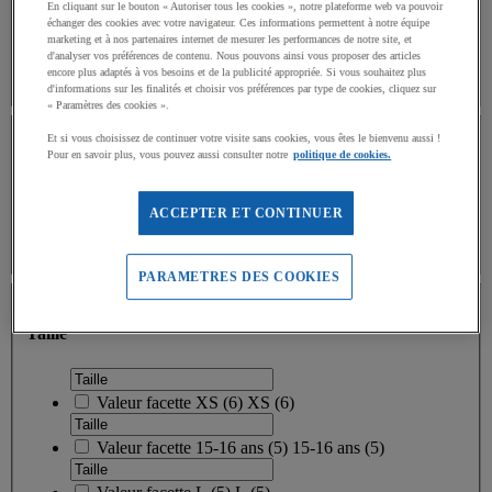
En cliquant sur le bouton « Autoriser tous les cookies », notre plateforme web va pouvoir
Limite inférieure
Limite supérieure
€
échanger des cookies avec votre navigateur. Ces informations permettent à notre équipe
- €
marketing et à nos partenaires internet de mesurer les performances de notre site, et
d'analyser vos préférences de contenu. Nous pouvons ainsi vous proposer des articles
encore plus adaptés à vos besoins et de la publicité appropriée. Si vous souhaitez plus
d'informations sur les finalités et choisir vos préférences par type de cookies, cliquez sur
« Paramètres des cookies ».
Matière textile
Et si vous choisissez de continuer votre visite sans cookies, vous êtes le bienvenu aussi !
Pour en savoir plus, vous pouvez aussi consulter notre
politique de cookies.
Matière textile
ACCEPTER ET CONTINUER
Valeur facette
Polyester
(
11
)
Polyester
(11)
PARAMETRES DES COOKIES
Taille
Taille
Valeur facette
XS
(
6
)
XS
(6)
Valeur facette
15-16 ans
(
5
)
15-16 ans
(5)