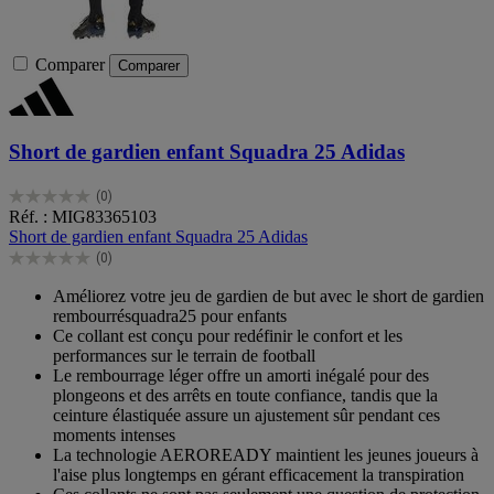
Comparer
Comparer
Short de gardien enfant Squadra 25 Adidas
(0)
0.0
Réf. : MIG83365103
sur
Short de gardien enfant Squadra 25 Adidas
5
(0)
étoiles.
0.0
sur
Améliorez votre jeu de gardien de but avec le short de gardien
5
rembourrésquadra25 pour enfants
étoiles.
Ce collant est conçu pour redéfinir le confort et les
performances sur le terrain de football
Le rembourrage léger offre un amorti inégalé pour des
plongeons et des arrêts en toute confiance, tandis que la
ceinture élastiquée assure un ajustement sûr pendant ces
moments intenses
La technologie AEROREADY maintient les jeunes joueurs à
l'aise plus longtemps en gérant efficacement la transpiration