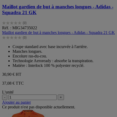
Maillot gardien de but à manches longues - Adidas -
Squadra 21 GK
(0)
0.0
Réf. : MIG34735022
sur
Maillot gardien de but à manches longues - Adidas - Squadra 21 GK
5
(0)
étoiles.
0.0
sur
Coupe standard avec base incurvée à l'arrière.
5
Manches longues.
étoiles.
Encolure ras-du-cou.
Technologie Aeroready : absorbe la transpiration.
Matière : Interlock 100 % polyester recyclé.
30,90 €
HT
37,08 € TTC
L'unité
-
+
Ajouter au panier
Ce produit n'est pas disponible actuellement.