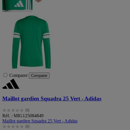
Comparer
Comparer
Maillot gardien Squadra 25 Vert - Adidas
(0)
0.0
Réf. : MIG125084849
sur
Maillot gardien Squadra 25 Vert - Adidas
5
(0)
étoiles.
0.0