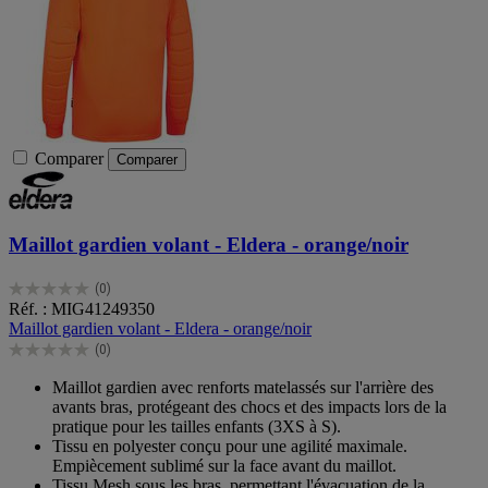
Comparer
Comparer
Maillot gardien volant - Eldera - orange/noir
(0)
0.0
Réf. : MIG41249350
sur
Maillot gardien volant - Eldera - orange/noir
5
(0)
étoiles.
0.0
sur
Maillot gardien avec renforts matelassés sur l'arrière des
5
avants bras, protégeant des chocs et des impacts lors de la
étoiles.
pratique pour les tailles enfants (3XS à S).
Tissu en polyester conçu pour une agilité maximale.
Empiècement sublimé sur la face avant du maillot.
Tissu Mesh sous les bras, permettant l'évacuation de la