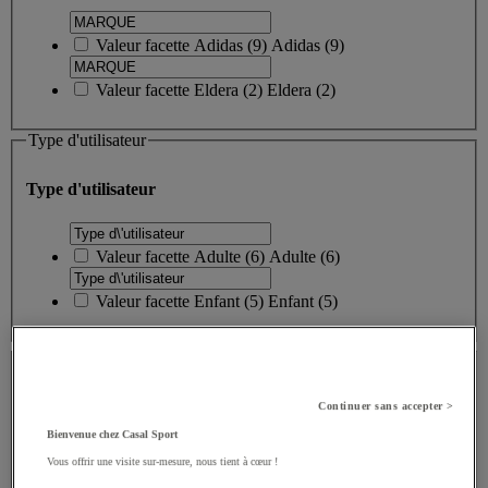
Valeur facette
Adidas
(
9
)
Adidas
(9)
Valeur facette
Eldera
(
2
)
Eldera
(2)
Type d'utilisateur
Type d'utilisateur
Valeur facette
Adulte
(
6
)
Adulte
(6)
Valeur facette
Enfant
(
5
)
Enfant
(5)
PRIX
PRIX
Continuer sans accepter >
Bienvenue chez Casal Sport
Vous offrir une visite sur-mesure, nous tient à cœur !
Valeur facette
Moins de 100 €
(
11
)
Moins de 100 €
(11)