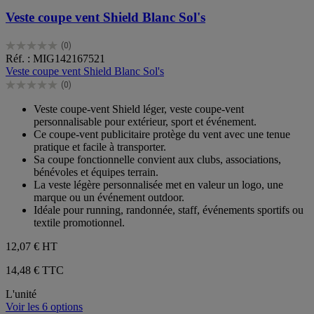
Veste coupe vent Shield Blanc Sol's
(0)
0.0
Réf. : MIG142167521
sur
Veste coupe vent Shield Blanc Sol's
5
(0)
étoiles.
0.0
sur
Veste coupe-vent Shield léger, veste coupe-vent
5
personnalisable pour extérieur, sport et événement.
étoiles.
Ce coupe-vent publicitaire protège du vent avec une tenue
pratique et facile à transporter.
Sa coupe fonctionnelle convient aux clubs, associations,
bénévoles et équipes terrain.
La veste légère personnalisée met en valeur un logo, une
marque ou un événement outdoor.
Idéale pour running, randonnée, staff, événements sportifs ou
textile promotionnel.
12,07 €
HT
14,48 € TTC
L'unité
Voir les 6 options