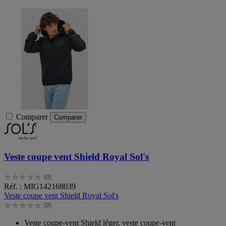
Comparer
Comparer
Veste coupe vent Shield Royal Sol's
(0)
0.0
Réf. : MIG142168039
sur
Veste coupe vent Shield Royal Sol's
5
(0)
étoiles.
0.0
sur
Veste coupe-vent Shield léger, veste coupe-vent