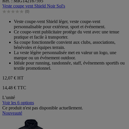
Réf. : MIG142167595
sur
Veste coupe vent Shield Noir Sol's
5
(0)
étoiles.
0.0
sur
Veste coupe-vent Shield léger, veste coupe-vent
5
personnalisable pour extérieur, sport et événement.
étoiles.
Ce coupe-vent publicitaire protège du vent avec une tenue
pratique et facile à transporter.
Sa coupe fonctionnelle convient aux clubs, associations,
bénévoles et équipes terrain.
La veste légère personnalisée met en valeur un logo, une
marque ou un événement outdoor.
Idéale pour running, randonnée, staff, événements sportifs ou
textile promotionnel.
12,07 €
HT
14,48 € TTC
L'unité
Voir les 6 options
Ce produit n'est pas disponible actuellement.
Nouveauté