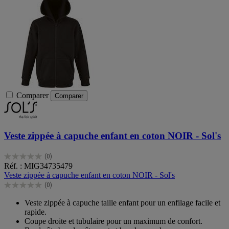
Comparer
Comparer
Veste zippée à capuche enfant en coton NOIR - Sol's
(0)
0.0
Réf. : MIG34735479
sur
Veste zippée à capuche enfant en coton NOIR - Sol's
5
(0)
étoiles.
0.0
sur
Veste zippée à capuche taille enfant pour un enfilage facile et
5
rapide.
étoiles.
Coupe droite et tubulaire pour un maximum de confort.