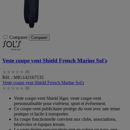
Comparer
Comparer
Veste coupe vent Shield French Marine Sol's
(0)
0.0
Réf. : MIG142167535
sur
Veste coupe vent Shield French Marine Sol's
5
(0)
étoiles.
0.0
sur
Veste coupe-vent Shield léger, veste coupe-vent
5
personnalisable pour extérieur, sport et événement.
étoiles.
Ce coupe-vent publicitaire protège du vent avec une tenue
pratique et facile à transporter.
Sa coupe fonctionnelle convient aux clubs, associations,
bénévoles et équipes terrain.
La veste légère personnalisée met en valeur un logo, une