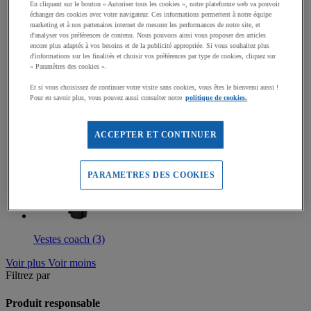
En cliquant sur le bouton « Autoriser tous les cookies », notre plateforme web va pouvoir
échanger des cookies avec votre navigateur. Ces informations permettent à notre équipe
Vestes polaires (43)
marketing et à nos partenaires internet de mesurer les performances de notre site, et
d'analyser vos préférences de contenu. Nous pouvons ainsi vous proposer des articles
encore plus adaptés à vos besoins et de la publicité appropriée. Si vous souhaitez plus
d'informations sur les finalités et choisir vos préférences par type de cookies, cliquez sur
« Paramètres des cookies ».
Et si vous choisissez de continuer votre visite sans cookies, vous êtes le bienvenu aussi !
Vestes doudounes (12)
Pour en savoir plus, vous pouvez aussi consulter notre
politique de cookies.
ACCEPTER ET CONTINUER
Vestes parka (8)
PARAMETRES DES COOKIES
Vestes coach (3)
Voir plus
Voir moins
Filtrez par
Produit responsable