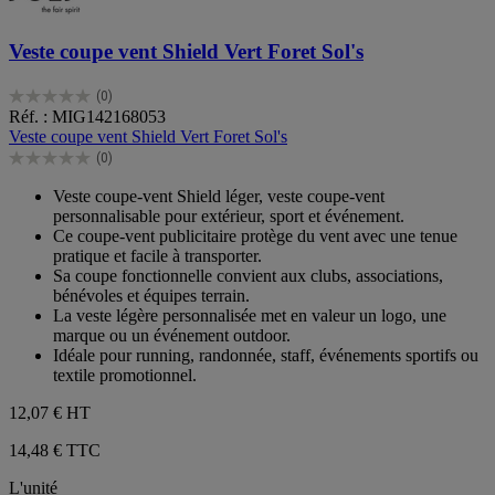
Veste coupe vent Shield Vert Foret Sol's
(0)
0.0
Réf. : MIG142168053
sur
Veste coupe vent Shield Vert Foret Sol's
5
(0)
étoiles.
0.0
sur
Veste coupe-vent Shield léger, veste coupe-vent
5
personnalisable pour extérieur, sport et événement.
étoiles.
Ce coupe-vent publicitaire protège du vent avec une tenue
pratique et facile à transporter.
Sa coupe fonctionnelle convient aux clubs, associations,
bénévoles et équipes terrain.
La veste légère personnalisée met en valeur un logo, une
marque ou un événement outdoor.
Idéale pour running, randonnée, staff, événements sportifs ou
textile promotionnel.
12,07 €
HT
14,48 € TTC
L'unité