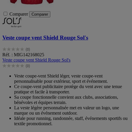
Comparer
Comparer
Veste coupe vent Shield Rouge Sol's
(0)
0.0
Réf. : MIG142168025
sur
Veste coupe vent Shield Rouge Sol's
5
(0)
étoiles.
0.0
sur
Veste coupe-vent Shield léger, veste coupe-vent
5
personnalisable pour extérieur, sport et événement.
étoiles.
Ce coupe-vent publicitaire protège du vent avec une tenue
pratique et facile à transporter.
Sa coupe fonctionnelle convient aux clubs, associations,
bénévoles et équipes terrain.
La veste légère personnalisée met en valeur un logo, une
marque ou un événement outdoor.
Idéale pour running, randonnée, staff, événements sportifs ou
textile promotionnel.