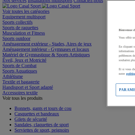
Nos services
Installations multisports
Contactez-nous
Voir toutes les catégories
Equipement multisport
Sports collectifs
Sports de raquettes
Bienvenue c
Musculation et Fitness
Sports outdoor
Vous offrir u
Aménagement extérieur - Stades, Aires de jeux
En cliquant s
Aménagement intérieur - Gymnases et locaux
informations 
Matériel de Gymnastique & Sports Artistiques
préférences d
Éveil, Jeux et Motricité
souhaitez plu
Sports de Combat
Et si vous ch
Sports Aquatiques
notre
politi
Athlétisme
Textile et bagagerie
Handisport et Sport adapté
PARAME
Accessoires textile
Voir tous les produits
Bonnets, gants et tours de cou
Casquettes et bandeaux
Gilets de sécurité
Sandales, claquettes de sport
Serviettes de sport, peignoirs