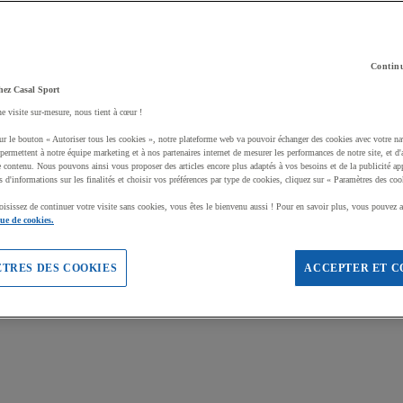
Continu
hez Casal Sport
ne visite sur-mesure, nous tient à cœur !
ur le bouton « Autoriser tous les cookies », notre plateforme web va pouvoir échanger des cookies avec votre na
permettent à notre équipe marketing et à nos partenaires internet de mesurer les performances de notre site, et d'
e contenu. Nous pouvons ainsi vous proposer des articles encore plus adaptés à vos besoins et de la publicité ap
s d'informations sur les finalités et choisir vos préférences par type de cookies, cliquez sur « Paramètres des coo
oisissez de continuer votre visite sans cookies, vous êtes le bienvenu aussi ! Pour en savoir plus, vous pouvez a
que de cookies.
TRES DES COOKIES
ACCEPTER ET C