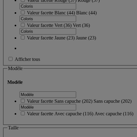
Valeur facette
Rouge
(
57
)
Rouge
(57)
Valeur facette
Blanc
(
44
)
Blanc
(44)
Valeur facette
Vert
(
36
)
Vert
(36)
Valeur facette
Jaune
(
23
)
Jaune
(23)
Afficher tous
Modèle
Modèle
Valeur facette
Sans capuche
(
202
)
Sans capuche
(202)
Valeur facette
Avec capuche
(
116
)
Avec capuche
(116)
Taille