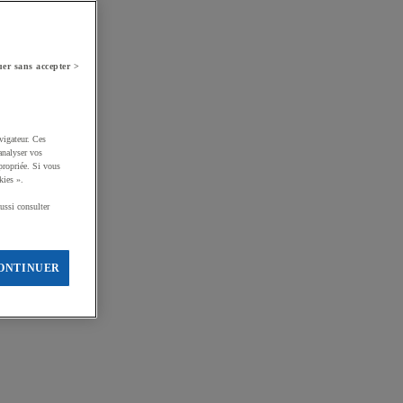
er sans accepter >
vigateur. Ces
analyser vos
propriée. Si vous
kies ».
ussi consulter
ONTINUER