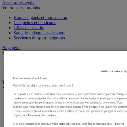
Accessoires textile
Voir tous les produits
Bonnets, gants et tours de cou
Casquettes et bandeaux
Gilets de sécurité
Sandales, claquettes de sport
Serviettes de sport, peignoirs
Bagagerie
Voir tous les produits
Sacs de sport
Sacs à dos
Continuer sans acce
Sacoches et porte-documents
Bienvenue chez Casal Sport
Textile Multisport
Vous offrir une visite sur-mesure, nous tient à cœur !
Voir tous les produits
En cliquant sur le bouton « Autoriser tous les cookies », notre plateforme web va pouvoir échanger 
Shorts de sport
cookies avec votre navigateur. Ces informations permettent à notre équipe marketing et à nos partena
Sous-vêtements sport
internet de mesurer les performances de notre site, et d'analyser vos préférences de contenu. Nous
Premieres couches, sous-maillots
pouvons ainsi vous proposer des articles encore plus adaptés à vos besoins et de la publicité appropr
Si vous souhaitez plus d'informations sur les finalités et choisir vos préférences par type de cookies,
Débardeurs de sport
cliquez sur « Paramètres des cookies ».
Survêtements
Maillots de sport
Et si vous choisissez de continuer votre visite sans cookies, vous êtes le bienvenu aussi ! Pour en