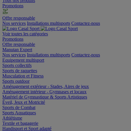
Tous nos produits
Promotions
Offre responsable
Nos services
Installations multisports
Contactez-nous
Voir toutes les catégories
Promotions
Offre responsable
Manutan Expert
Nos services
Installations multisports
Contactez-nous
Equipement multisport
Sports collectifs
Sports de raquettes
Musculation et Fitness
Sports outdoor
Aménagement extérieur - Stades, Aires de jeux
Aménagement intérieur - Gymnases et locaux
Matériel de Gymnastique & Sports Artistiques
Éveil, Jeux et Motricité
Sports de Combat
Sports Aquatiques
Athlétisme
Textile et bagagerie
Handisport et Sport adapté