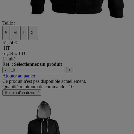
Taille :
S
M
L
XL
51,24 €
HT
61,49 €
TTC
L'unité
Ref. :
Sélectionnez un produit
-
+
Ajouter au panier
Ce produit n'est pas disponible actuellement.
Quantité minimum de commande : 10
Besoin d'un devis ?