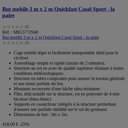
But mobile 3 m x 2 m Quickfast Casal Sport - la
paire
(0)
0.0
Réf. : MIG5772940
sur
But mobile 3 m x 2 m Quickfast Casal Sport - la paire
5
(0)
étoiles.
0.0
sur
Cage mobile léger et facilement transportable idéal pour le
5
cécifoot
étoiles.
Assemblage simple et rapide (moins de 2 minutes).
Structure au sol en acier de qualité supérieur résistant à toutes
conditions météorologiques.
Structure en tubes composites pour assurer la tension générale
et une tenue parfaite du but.
Montants recouverts d'une bâche ultra-résistante
Filet, déjà installé sur la structure, est en polyester de 4 mm
bicolore (bleu-blanc)
Supports en caoutchouc intégrés à la structure permettant
d'assurer une parfaite stabilité sur le sol du gymnase.
Dimensions de but : 3m x 2m.
418,00 €
-25%