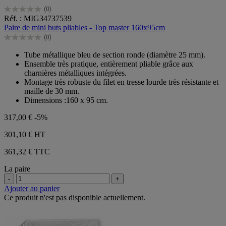
(0)
0.0
Réf. : MIG34737539
sur
Paire de mini buts pliables - Top master 160x95cm
5
(0)
étoiles.
0.0
sur
Tube métallique bleu de section ronde (diamètre 25 mm).
5
Ensemble très pratique, entièrement pliable grâce aux
étoiles.
charnières métalliques intégrées.
Montage très robuste du filet en tresse lourde très résistante et
maille de 30 mm.
Dimensions :160 x 95 cm.
317,00 €
-5%
301,10 €
HT
361,32 € TTC
La paire
-
+
Ajouter au panier
Ce produit n'est pas disponible actuellement.