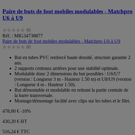
Paire de buts de foot mobiles modulables - Matchpro
U6 à U9
(0)
0.0
Réf. : MIG34738877
sur
Paire de buts de foot mobiles modulables - Matchpro U6 à U9
5
(0)
étoiles.
0.0
sur
But en tubes PVC renforcé haute densité, structure garantie 2
5
ans.
étoiles.
2 supports centraux arrières pour une stabilité optimale.
Modulable donc 2 dimensions du but possibles : U6/U7
(version : Longueur 3 m - Hauteur 1.50 m) et U8/U9 (version
: Longueur 4 m - Hauteur 1.50).
But démontable et modulable en retirant la partie centrale de
la barre transversale.
Montage/démontage facilité avec clips sur les tubes et le filet.
478,00 €
-10%
430,20 €
HT
516,24 € TTC