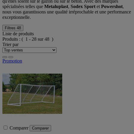
qu'elles soient sur le gazon ou sur le béton. Avec des marques
spécialisées telles que
Metaluplast
,
Sodex Sport
et
Powershot
,
nous vous garantissons une qualité irréprochable et une performance
exceptionnelle.
Filtres
48
Liste de produits
Produits :
( 1 - 28 sur 48 )
Trier par
Promotion
Comparer
Comparer