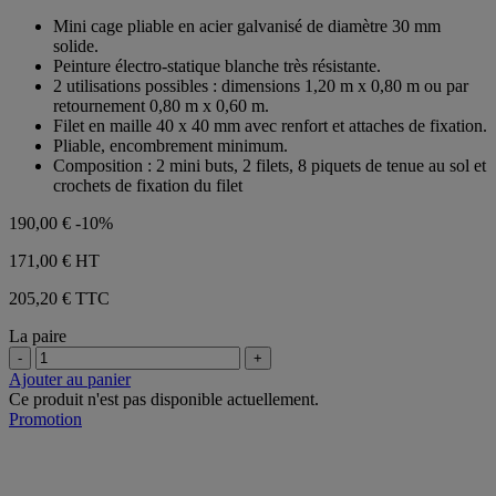
1
sur
Mini cage pliable en acier galvanisé de diamètre 30 mm
avis
5
solide.
étoiles.
Peinture électro-statique blanche très résistante.
1
2 utilisations possibles : dimensions 1,20 m x 0,80 m ou par
avis
retournement 0,80 m x 0,60 m.
Filet en maille 40 x 40 mm avec renfort et attaches de fixation.
Pliable, encombrement minimum.
Composition : 2 mini buts, 2 filets, 8 piquets de tenue au sol et
crochets de fixation du filet
190,00 €
-10%
171,00 €
HT
205,20 € TTC
La paire
-
+
Ajouter au panier
Ce produit n'est pas disponible actuellement.
Promotion