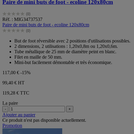
Paire de mini buts de foot - ecoline 120x80cm
(0)
0.0
Réf. : MIG34737537
sur
Paire de mini buts de foot - ecoline 120x80cm
5
(0)
étoiles.
0.0
sur
But de foot réversible avec 2 positions d'utilisations possibles.
5
2 dimensions, 2 utilisations : 1,20x0,8m ou 1,20x0,6m.
étoiles.
Tube métallique de 25 mm de diamètre peint en blanc.
Filet en maille de 50 mm.
Mini-but facilement démontable et très économique.
117,00 €
-15%
99,40 €
HT
119,28 € TTC
La paire
-
+
Ajouter au panier
Ce produit n'est pas disponible actuellement.
Promotion