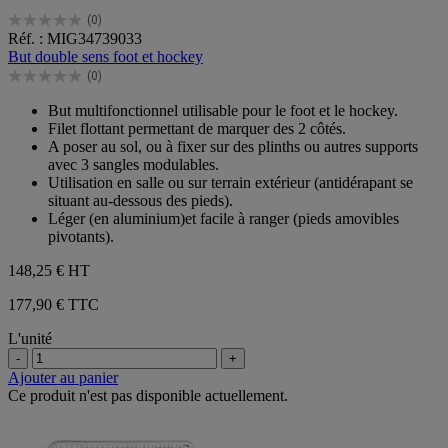
(0)
0.0
Réf. : MIG34739033
sur
But double sens foot et hockey
5
(0)
étoiles.
0.0
sur
But multifonctionnel utilisable pour le foot et le hockey.
5
Filet flottant permettant de marquer des 2 côtés.
étoiles.
A poser au sol, ou à fixer sur des plinths ou autres supports
avec 3 sangles modulables.
Utilisation en salle ou sur terrain extérieur (antidérapant se
situant au-dessous des pieds).
Léger (en aluminium)et facile à ranger (pieds amovibles
pivotants).
148,25 €
HT
177,90 € TTC
L'unité
-
+
Ajouter au panier
Ce produit n'est pas disponible actuellement.