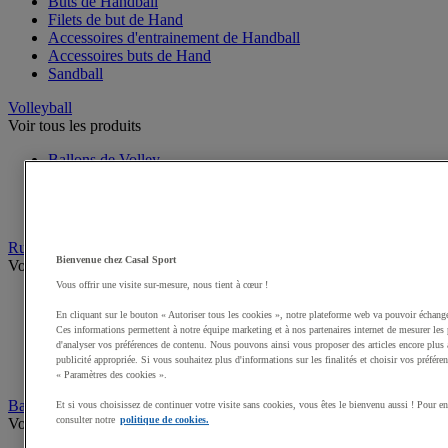
Buts de Handball
Filets de but de Hand
Accessoires d'entrainement de Handball
Accessoires buts de Hand
Sandball
Volleyball
Voir tous les produits
Ballons de Volley
Poteaux, Accessoires terrains de Volley
Filets de Volley
Beach Volley
Rugby
Bienvenue chez Casal Sport
Voir tous les produits
Vous offrir une visite sur-mesure, nous tient à cœur !
Ballons de Rugby
Poteaux de Rugby, buts de Rugby
En cliquant sur le bouton « Autoriser tous les cookies », notre plateforme web va pouvoir échange
Ces informations permettent à notre équipe marketing et à nos partenaires internet de mesurer les 
Equipement d'entrainement Rugby
d'analyser vos préférences de contenu. Nous pouvons ainsi vous proposer des articles encore plus 
Boucliers de Rugby, Sacs de plaquage
publicité appropriée. Si vous souhaitez plus d'informations sur les finalités et choisir vos préfére
Accessoires terrain de Rugby
« Paramètres des cookies ».
Baseball et Softball
Et si vous choisissez de continuer votre visite sans cookies, vous êtes le bienvenu aussi ! Pour e
consulter notre
politique de cookies.
Voir tous les produits