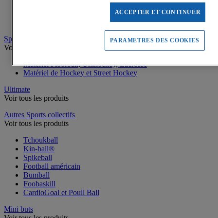
Battes de Baseball
ACCEPTER ET CONTINUER
Balles de Baseball et Softball
Gants, Protections, Accessoires de Baseball
Sports de crosse
PARAMETRES DES COOKIES
Voir tous les produits
Matériel Floorball, Unihockey, Lacrosse
Matériel de Hockey et Street Hockey
Ultimate
Voir tous les produits
Autres Sports collectifs
Voir tous les produits
Tchoukball
Kin-ball®
Spikeball
Football américain
Bumball
Foobaskill
CardioGoal et Poull Ball
Mini buts
Voir tous les produits