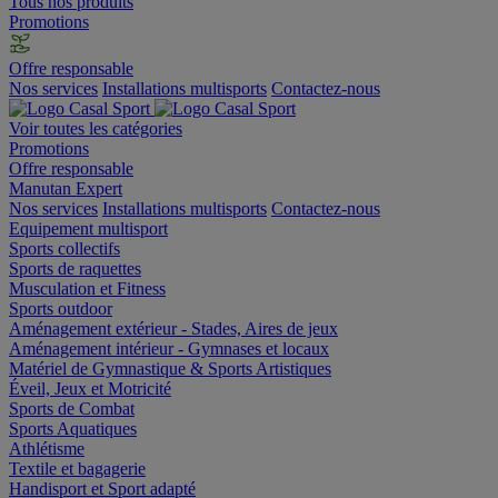
Tous nos produits
Promotions
Offre responsable
Nos services
Installations multisports
Contactez-nous
Voir toutes les catégories
Promotions
Offre responsable
Manutan Expert
Nos services
Installations multisports
Contactez-nous
Equipement multisport
Sports collectifs
Sports de raquettes
Musculation et Fitness
Sports outdoor
Aménagement extérieur - Stades, Aires de jeux
Aménagement intérieur - Gymnases et locaux
Matériel de Gymnastique & Sports Artistiques
Éveil, Jeux et Motricité
Sports de Combat
Sports Aquatiques
Athlétisme
Textile et bagagerie
Handisport et Sport adapté