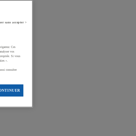
er sans accepter >
vigateur. Ces
analyser vos
propriée. Si vous
kies ».
ussi consulter
ONTINUER