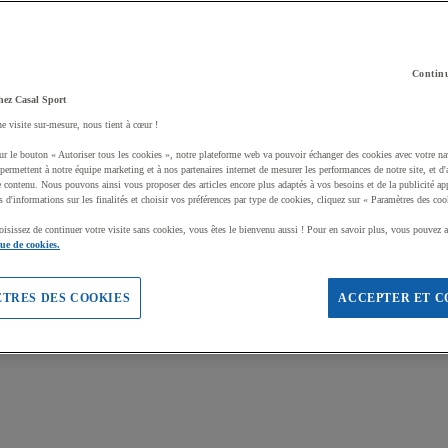
Continu
hez Casal Sport
ne visite sur-mesure, nous tient à cœur !
ur le bouton « Autoriser tous les cookies », notre plateforme web va pouvoir échanger des cookies avec votre na
permettent à notre équipe marketing et à nos partenaires internet de mesurer les performances de notre site, et d'
e contenu. Nous pouvons ainsi vous proposer des articles encore plus adaptés à vos besoins et de la publicité ap
s d'informations sur les finalités et choisir vos préférences par type de cookies, cliquez sur « Paramètres des coo
oisissez de continuer votre visite sans cookies, vous êtes le bienvenu aussi ! Pour en savoir plus, vous pouvez a
que de cookies.
TRES DES COOKIES
ACCEPTER ET C