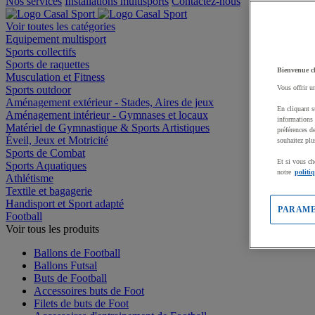
Nos services
Installations multisports
Contactez-nous
Voir toutes les catégories
Equipement multisport
Sports collectifs
Sports de raquettes
Bienvenue c
Musculation et Fitness
Sports outdoor
Vous offrir u
Aménagement extérieur - Stades, Aires de jeux
En cliquant s
Aménagement intérieur - Gymnases et locaux
informations 
Matériel de Gymnastique & Sports Artistiques
préférences d
Éveil, Jeux et Motricité
souhaitez plu
Sports de Combat
Et si vous ch
Sports Aquatiques
notre
politi
Athlétisme
Textile et bagagerie
Handisport et Sport adapté
PARAME
Football
Voir tous les produits
Ballons de Football
Ballons Futsal
Buts de Football
Accessoires buts de Foot
Filets de buts de Foot