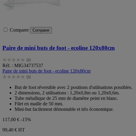
Comparer
Comparer
Paire de mini buts de foot - ecoline 120x80cm
(0)
0.0
Réf. : MIG34737537
sur
Paire de mini buts de foot - ecoline 120x80cm
5
(0)
étoiles.
0.0
sur
But de foot réversible avec 2 positions d'utilisations possibles.
5
2 dimensions, 2 utilisations : 1,20x0,8m ou 1,20x0,6m.
étoiles.
Tube métallique de 25 mm de diamètre peint en blanc.
Filet en maille de 50 mm.
Mini-but facilement démontable et très économique.
117,00 €
-15%
99,40 €
HT