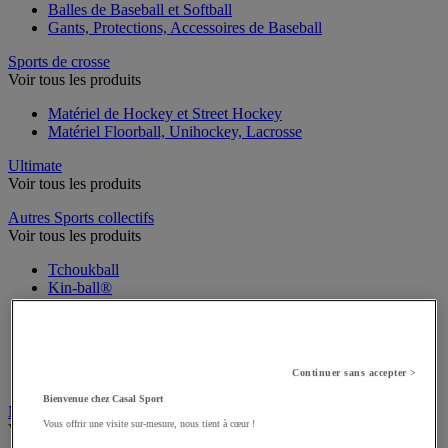
Balles de Baseball et Softball
Gants, Protections, Accessoires de Baseball
Sports de crosse
Voir tous les produits
Matériel de Hockey et Street Hockey
Matériel Floorball, Unihockey, Lacrosse
Ultimate
Voir tous les produits
Autres Sports collectifs
Voir tous les produits
Tchoukball
Kin-ball®
Spikeball
Football américain
Bumball
Foobaskill
Continuer sans accepter >
CardioGoal et Poull Ball
Bienvenue chez Casal Sport
Mini buts
Vous offrir une visite sur-mesure, nous tient à cœur !
Voir tous les produits