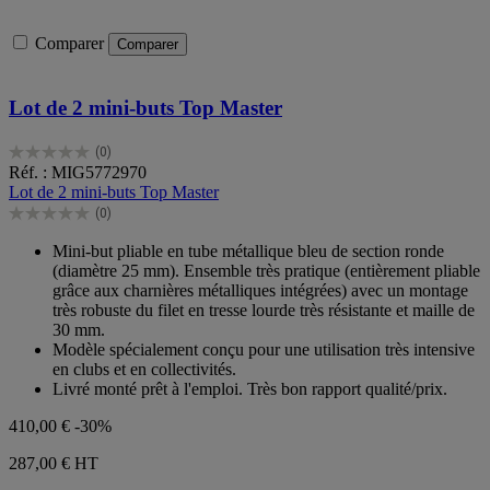
Comparer
Comparer
Lot de 2 mini-buts Top Master
(0)
0.0
Réf. : MIG5772970
sur
Lot de 2 mini-buts Top Master
5
(0)
étoiles.
0.0
sur
Mini-but pliable en tube métallique bleu de section ronde
5
(diamètre 25 mm). Ensemble très pratique (entièrement pliable
étoiles.
grâce aux charnières métalliques intégrées) avec un montage
très robuste du filet en tresse lourde très résistante et maille de
30 mm.
Modèle spécialement conçu pour une utilisation très intensive
en clubs et en collectivités.
Livré monté prêt à l'emploi. Très bon rapport qualité/prix.
410,00 €
-30%
287,00 €
HT