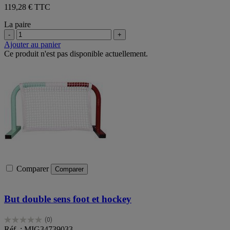
119,28 € TTC
La paire
-
+
Ajouter au panier
Ce produit n'est pas disponible actuellement.
Comparer
Comparer
But double sens foot et hockey
(0)
0.0
Réf. : MIG34739033