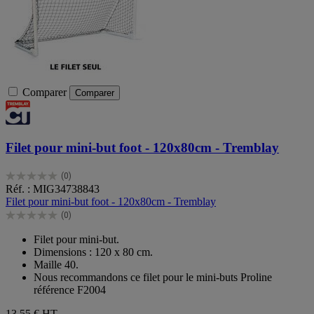
Comparer
Comparer
Filet pour mini-but foot - 120x80cm - Tremblay
(0)
0.0
Réf. : MIG34738843
sur
Filet pour mini-but foot - 120x80cm - Tremblay
5
(0)
étoiles.
0.0
sur
Filet pour mini-but.
5
Dimensions : 120 x 80 cm.
étoiles.
Maille 40.
Nous recommandons ce filet pour le mini-buts Proline
référence F2004
13,55 €
HT