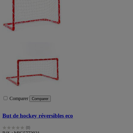
Comparer
Comparer
But de hockey réversibles eco
(0)
0.0