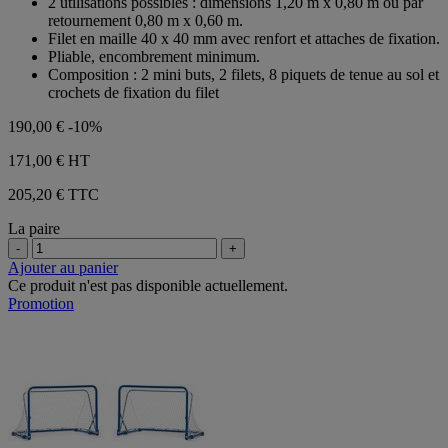
2 utilisations possibles : dimensions 1,20 m x 0,80 m ou par
avis
retournement 0,80 m x 0,60 m.
Filet en maille 40 x 40 mm avec renfort et attaches de fixation.
Pliable, encombrement minimum.
Composition : 2 mini buts, 2 filets, 8 piquets de tenue au sol et
crochets de fixation du filet
190,00 €
-10%
171,00 €
HT
205,20 € TTC
La paire
-
+
Ajouter au panier
Ce produit n'est pas disponible actuellement.
Promotion