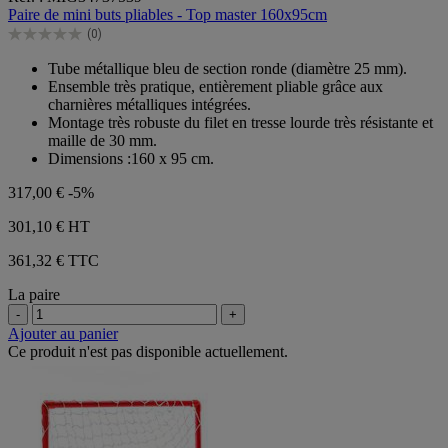
sur
Paire de mini buts pliables - Top master 160x95cm
5
(0)
étoiles.
0.0
sur
Tube métallique bleu de section ronde (diamètre 25 mm).
5
Ensemble très pratique, entièrement pliable grâce aux
étoiles.
charnières métalliques intégrées.
Montage très robuste du filet en tresse lourde très résistante et
maille de 30 mm.
Dimensions :160 x 95 cm.
317,00 €
-5%
301,10 €
HT
361,32 € TTC
La paire
-
+
Ajouter au panier
Ce produit n'est pas disponible actuellement.