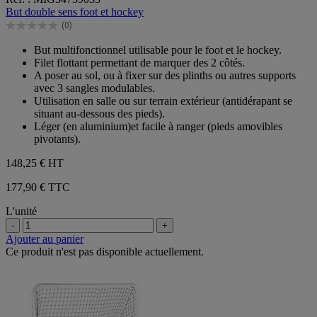
sur
But double sens foot et hockey
5
(0)
étoiles.
0.0
sur
But multifonctionnel utilisable pour le foot et le hockey.
5
Filet flottant permettant de marquer des 2 côtés.
étoiles.
A poser au sol, ou à fixer sur des plinths ou autres supports
avec 3 sangles modulables.
Utilisation en salle ou sur terrain extérieur (antidérapant se
situant au-dessous des pieds).
Léger (en aluminium)et facile à ranger (pieds amovibles
pivotants).
148,25 €
HT
177,90 € TTC
L'unité
-
+
Ajouter au panier
Ce produit n'est pas disponible actuellement.