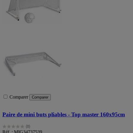
Comparer
Comparer
Paire de mini buts pliables - Top master 160x95cm
(0)
0.0
Réf. : MIG34737539