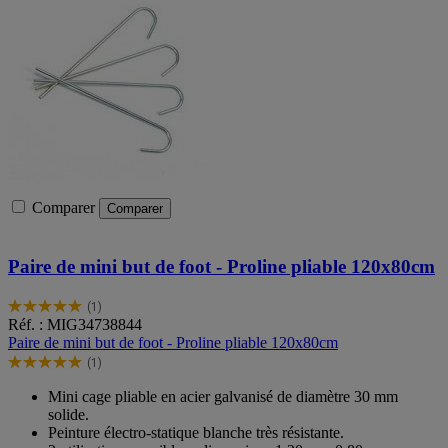
Comparer
Comparer
Paire de mini but de foot - Proline pliable 120x80cm
(1)
5.0
Réf. : MIG34738844
sur
Paire de mini but de foot - Proline pliable 120x80cm
5
(1)
étoiles.
5.0
1
sur
Mini cage pliable en acier galvanisé de diamètre 30 mm
avis
5
solide.
étoiles.
Peinture électro-statique blanche très résistante.
1