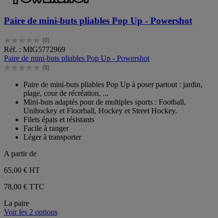
Paire de mini-buts pliables Pop Up - Powershot
(0)
0.0
Réf. : MIG5772969
sur
Paire de mini-buts pliables Pop Up - Powershot
5
(0)
étoiles.
0.0
sur
Paire de mini-buts pliables Pop Up à poser partout : jardin,
5
plage, cour de récréation, ...
étoiles.
Mini-buts adaptés pour de multiples sports : Football,
Unihockey et Floorball, Hockey et Street Hockey.
Filets épais et résistants
Facile à ranger
Léger à transporter
A partir de
65,00 €
HT
78,00 € TTC
La paire
Voir les 2 options