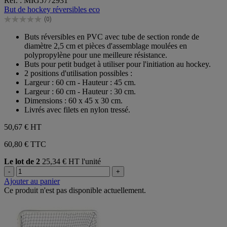
Réf. : MIG5772931
sur
But de hockey réversibles eco
5
(0)
étoiles.
0.0
sur
Buts réversibles en PVC avec tube de section ronde de
5
diamètre 2,5 cm et pièces d'assemblage moulées en
étoiles.
polypropylène pour une meilleure résistance.
Buts pour petit budget à utiliser pour l'initiation au hockey.
2 positions d'utilisation possibles :
Largeur : 60 cm - Hauteur : 45 cm.
Largeur : 60 cm - Hauteur : 30 cm.
Dimensions : 60 x 45 x 30 cm.
Livrés avec filets en nylon tressé.
50,67 €
HT
60,80 € TTC
Le lot de 2
25,34 € HT l'unité
-
+
Ajouter au panier
Ce produit n'est pas disponible actuellement.