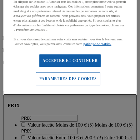
En cliquant sur le bouton « Autoriser tous les cookies », notre plateforme web va pouvoir
Accueil
échanger des cookies avec votre navigateur. Ces informations permettent à notre équipe
Sports collectifs
marketing et à nos partenaires internet de mesurer les performances de notre site, et
Sports de crosse
d'analyser vos préférences de contenu. Nous pouvons ainsi vous proposer des articles
encore plus adaptés à vos besoins et de la publicité appropriée. Si vous souhaitez plus
Matériel de Hockey et Street Hockey
d'informations sur les finalités et choisir vos préférences par type de cookies, cliquez sur
Buts de Hockey
« Paramètres des cookies ».
Filtrez par
Et si vous choisissez de continuer votre visite sans cookies, vous êtes le bienvenu aussi !
Pour en savoir plus, vous pouvez aussi consulter notre
politique de cookies.
Produit responsable
ACCEPTER ET CONTINUER
En savoir plus sur notre démarche responsable
PARAMETRES DES COOKIES
oui
(
2
)
PRIX
PRIX
Valeur facette
Moins de 100 €
(
5
)
Moins de 100 €
(5)
Valeur facette
Entre 100 € et 200 €
(
3
)
Entre 100 € et