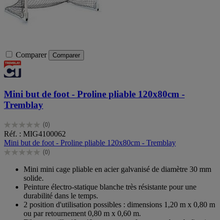
Comparer
Comparer
Mini but de foot - Proline pliable 120x80cm -
Tremblay
(0)
0.0
Réf. : MIG4100062
sur
Mini but de foot - Proline pliable 120x80cm - Tremblay
5
(0)
étoiles.
0.0
sur
Mini mini cage pliable en acier galvanisé de diamètre 30 mm
5
solide.
étoiles.
Peinture électro-statique blanche très résistante pour une
durabilité dans le temps.
2 position d'utilisation possibles : dimensions 1,20 m x 0,80 m
ou par retournement 0,80 m x 0,60 m.