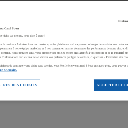
Continu
hez Casal Sport
ne visite sur-mesure, nous tient à cœur !
ur le bouton « Autoriser tous les cookies », notre plateforme web va pouvoir échanger des cookies avec votre na
permettent à notre équipe marketing et à nos partenaires internet de mesurer les performances de notre site, et d'
e contenu. Nous pouvons ainsi vous proposer des articles encore plus adaptés à vos besoins et de la publicité ap
s d'informations sur les finalités et choisir vos préférences par type de cookies, cliquez sur « Paramètres des coo
oisissez de continuer votre visite sans cookies, vous êtes le bienvenu aussi ! Pour en savoir plus, vous pouvez a
que de cookies.
TRES DES COOKIES
ACCEPTER ET C