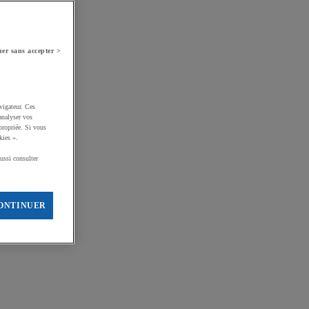
er sans accepter >
vigateur. Ces
analyser vos
propriée. Si vous
kies ».
ussi consulter
ONTINUER