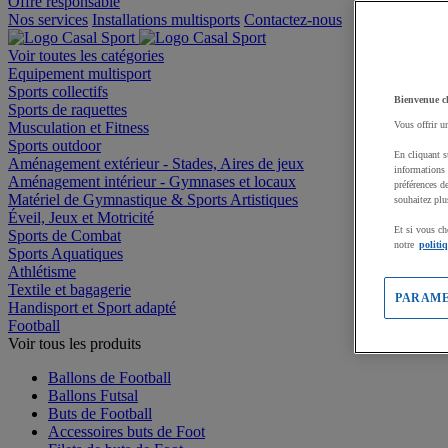
Offre responsable
Nos services
Installations multisports
Contactez-nous
Voir toutes les catégories
Equipement multisport
Sports collectifs
Bienvenue c
Sports de raquettes
Musculation et Fitness
Vous offrir u
Sports outdoor
En cliquant s
Aménagement extérieur - Stades, Aires de jeux
informations 
Aménagement intérieur - Gymnases et locaux
préférences d
Matériel de Gymnastique & Sports Artistiques
souhaitez plu
Éveil, Jeux et Motricité
Et si vous ch
Sports de Combat
notre
politi
Sports Aquatiques
Athlétisme
Textile et bagagerie
PARAME
Handisport et Sport adapté
Football
Voir tous les produits
Ballons de Football
Ballons Futsal
Buts de Football
Accessoires buts de Foot