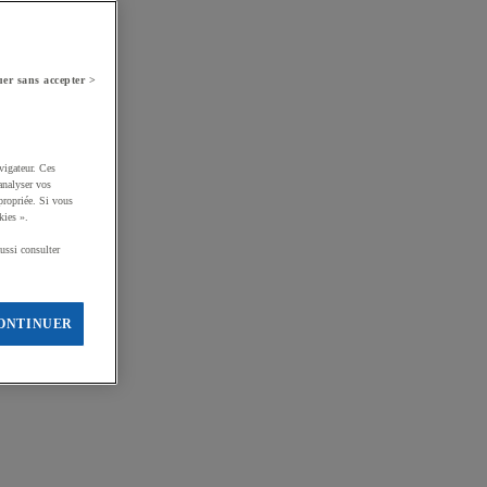
er sans accepter >
vigateur. Ces
analyser vos
propriée. Si vous
kies ».
ussi consulter
ONTINUER