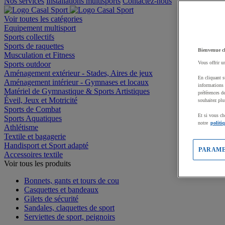
Nos services
Installations multisports
Contactez-nous
Voir toutes les catégories
Equipement multisport
Sports collectifs
Sports de raquettes
Bienvenue c
Musculation et Fitness
Sports outdoor
Vous offrir u
Aménagement extérieur - Stades, Aires de jeux
En cliquant s
Aménagement intérieur - Gymnases et locaux
informations 
Matériel de Gymnastique & Sports Artistiques
préférences d
Éveil, Jeux et Motricité
souhaitez plu
Sports de Combat
Et si vous ch
Sports Aquatiques
notre
politi
Athlétisme
Textile et bagagerie
Handisport et Sport adapté
PARAME
Accessoires textile
Voir tous les produits
Bonnets, gants et tours de cou
Casquettes et bandeaux
Gilets de sécurité
Sandales, claquettes de sport
Serviettes de sport, peignoirs