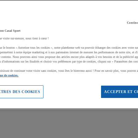
Continu
hez Casal Sport
ne visite sur-mesure, nous tient à cœur !
ur le bouton « Autoriser tous les cookies », notre plateforme web va pouvoir échanger des cookies avec votre na
permettent à notre équipe marketing et à nos partenaires internet de mesurer les performances de notre site, et d'
e contenu. Nous pouvons ainsi vous proposer des articles encore plus adaptés à vos besoins et de la publicité ap
s d'informations sur les finalités et choisir vos préférences par type de cookies, cliquez sur « Paramètres des coo
oisissez de continuer votre visite sans cookies, vous êtes le bienvenu aussi ! Pour en savoir plus, vous pouvez a
que de cookies.
TRES DES COOKIES
ACCEPTER ET C