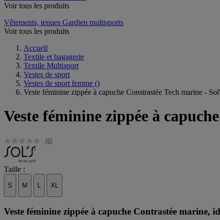
Voir tous les produits
Vêtements, tenues Gardien multisports
Voir tous les produits
Accueil
Textile et bagagerie
Textile Multisport
Vestes de sport
Vestes de sport femme
()
Veste féminine zippée à capuche Constrastée Tech marine - Sol
Veste féminine zippée à capuche
(0)
Taille :
S
M
L
XL
Veste féminine zippée à capuche Contrastée marine, id