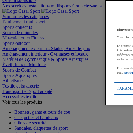
Offre responsable
Nos services
Installations multisports
Contactez-nous
Voir toutes les catégories
Equipement multisport
Sports collectifs
Bienvenue c
Sports de raquettes
Musculation et Fitness
Vous offrir u
Sports outdoor
En cliquant s
Aménagement extérieur - Stades, Aires de jeux
informations 
Aménagement intérieur - Gymnases et locaux
préférences d
Matériel de Gymnastique & Sports Artistiques
souhaitez plu
Éveil, Jeux et Motricité
Et si vous ch
Sports de Combat
notre
politi
Sports Aquatiques
Athlétisme
Textile et bagagerie
PARAME
Handisport et Sport adapté
Accessoires textile
Voir tous les produits
Bonnets, gants et tours de cou
Casquettes et bandeaux
Gilets de sécurité
Sandales, claquettes de sport