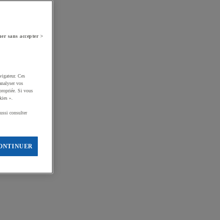
er sans accepter >
vigateur. Ces
analyser vos
propriée. Si vous
kies ».
ussi consulter
ONTINUER