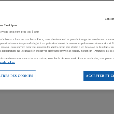
Continu
hez Casal Sport
ne visite sur-mesure, nous tient à cœur !
ur le bouton « Autoriser tous les cookies », notre plateforme web va pouvoir échanger des cookies avec votre na
permettent à notre équipe marketing et à nos partenaires internet de mesurer les performances de notre site, et d'
e contenu. Nous pouvons ainsi vous proposer des articles encore plus adaptés à vos besoins et de la publicité ap
s d'informations sur les finalités et choisir vos préférences par type de cookies, cliquez sur « Paramètres des coo
oisissez de continuer votre visite sans cookies, vous êtes le bienvenu aussi ! Pour en savoir plus, vous pouvez a
que de cookies.
TRES DES COOKIES
ACCEPTER ET C