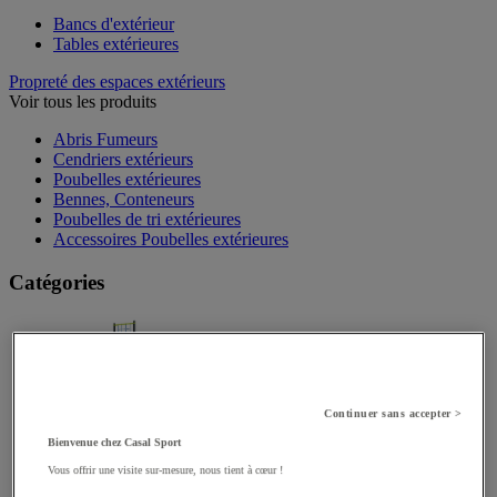
Bancs d'extérieur
Tables extérieures
Propreté des espaces extérieurs
Voir tous les produits
Abris Fumeurs
Cendriers extérieurs
Poubelles extérieures
Bennes, Conteneurs
Poubelles de tri extérieures
Accessoires Poubelles extérieures
Catégories
Jeux de grimpe, filets (82)
Continuer sans accepter >
Bienvenue chez Casal Sport
Vous offrir une visite sur-mesure, nous tient à cœur !