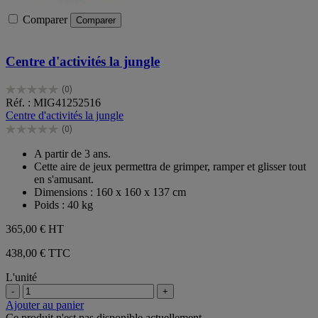
Comparer
Comparer
Centre d'activités la jungle
(0)
0.0
Réf. : MIG41252516
sur
Centre d'activités la jungle
5
(0)
étoiles.
0.0
sur
A partir de 3 ans.
5
Cette aire de jeux permettra de grimper, ramper et glisser tout
étoiles.
en s'amusant.
Dimensions : 160 x 160 x 137 cm
Poids : 40 kg
365,00 €
HT
438,00 € TTC
L'unité
-
+
Ajouter au panier
Ce produit n'est pas disponible actuellement.