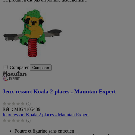
Comparer
Comparer
Jeux ressort Koala 2 places - Manutan Expert
(0)
0.0
Réf. : MIG4105439
sur
Jeux ressort Koala 2 places - Manutan Expert
5
(0)
étoiles.
0.0
sur
Poutre et figurine sans entretien
5