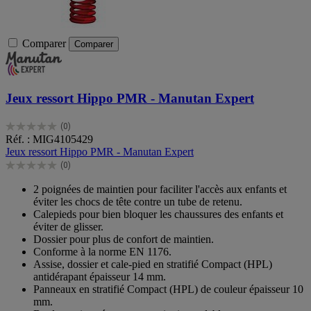
Comparer
Comparer
Jeux ressort Hippo PMR - Manutan Expert
(0)
0.0
Réf. : MIG4105429
sur
Jeux ressort Hippo PMR - Manutan Expert
5
(0)
étoiles.
0.0
sur
2 poignées de maintien pour faciliter l'accès aux enfants et
5
éviter les chocs de tête contre un tube de retenu.
étoiles.
Calepieds pour bien bloquer les chaussures des enfants et
éviter de glisser.
Dossier pour plus de confort de maintien.
Conforme à la norme EN 1176.
Assise, dossier et cale-pied en stratifié Compact (HPL)
antidérapant épaisseur 14 mm.
Panneaux en stratifié Compact (HPL) de couleur épaisseur 10
mm.