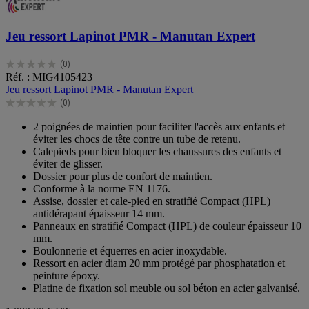
Jeu ressort Lapinot PMR - Manutan Expert
(0)
0.0
Réf. : MIG4105423
sur
Jeu ressort Lapinot PMR - Manutan Expert
5
(0)
étoiles.
0.0
sur
2 poignées de maintien pour faciliter l'accès aux enfants et
5
éviter les chocs de tête contre un tube de retenu.
étoiles.
Calepieds pour bien bloquer les chaussures des enfants et
éviter de glisser.
Dossier pour plus de confort de maintien.
Conforme à la norme EN 1176.
Assise, dossier et cale-pied en stratifié Compact (HPL)
antidérapant épaisseur 14 mm.
Panneaux en stratifié Compact (HPL) de couleur épaisseur 10
mm.
Boulonnerie et équerres en acier inoxydable.
Ressort en acier diam 20 mm protégé par phosphatation et
peinture époxy.
Platine de fixation sol meuble ou sol béton en acier galvanisé.