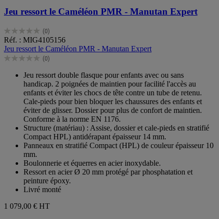
Jeu ressort le Caméléon PMR - Manutan Expert
(0)
0.0
Réf. : MIG4105156
sur
Jeu ressort le Caméléon PMR - Manutan Expert
5
(0)
étoiles.
0.0
sur
Jeu ressort double flasque pour enfants avec ou sans
5
handicap. 2 poignées de maintien pour facilité l'accès au
étoiles.
enfants et éviter les chocs de tête contre un tube de retenu.
Cale-pieds pour bien bloquer les chaussures des enfants et
éviter de glisser. Dossier pour plus de confort de maintien.
Conforme à la norme EN 1176.
Structure (matériau) : Assise, dossier et cale-pieds en stratifié
Compact HPL) antidérapant épaisseur 14 mm.
Panneaux en stratifié Compact (HPL) de couleur épaisseur 10
mm.
Boulonnerie et équerres en acier inoxydable.
Ressort en acier Ø 20 mm protégé par phosphatation et
peinture époxy.
Livré monté
1 079,00 €
HT