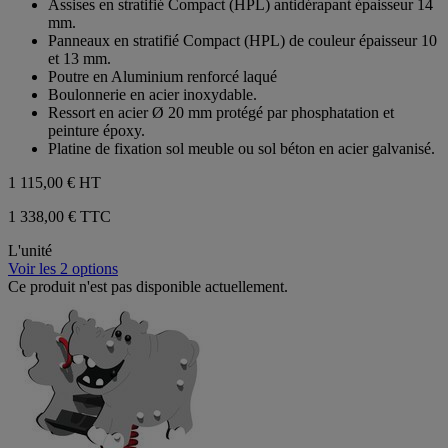
Assises en stratifié Compact (HPL) antidérapant épaisseur 14
étoiles.
mm.
Panneaux en stratifié Compact (HPL) de couleur épaisseur 10
et 13 mm.
Poutre en Aluminium renforcé laqué
Boulonnerie en acier inoxydable.
Ressort en acier Ø 20 mm protégé par phosphatation et
peinture époxy.
Platine de fixation sol meuble ou sol béton en acier galvanisé.
1 115,00 €
HT
1 338,00 € TTC
L'unité
Voir les 2 options
Ce produit n'est pas disponible actuellement.