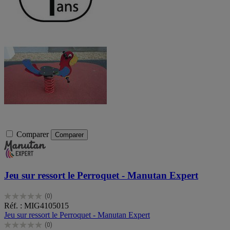
Comparer
Comparer
Jeu sur ressort le Perroquet - Manutan Expert
(0)
0.0
Réf. : MIG4105015
sur
Jeu sur ressort le Perroquet - Manutan Expert
5
(0)
étoiles.
0.0