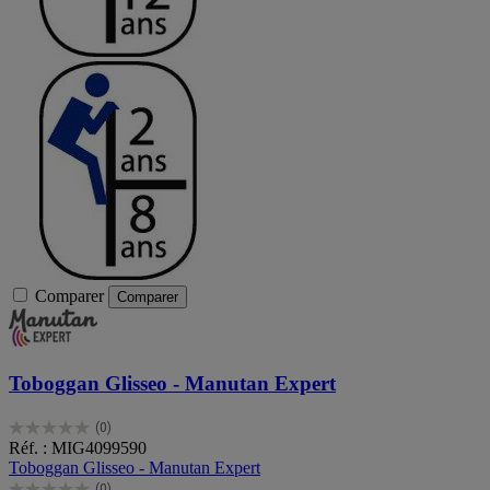
Comparer
Comparer
Toboggan Glisseo - Manutan Expert
(0)
0.0
Réf. : MIG4099590
sur
Toboggan Glisseo - Manutan Expert
5
(0)