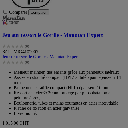
Comparer
Comparer
Jeu sur ressort le Gorille - Manutan Expert
(0)
0.0
Réf. : MIG4105005
sur
Jeu sur ressort le Gorille - Manutan Expert
5
(0)
étoiles.
0.0
sur
Meilleur maintien des enfants grâce aux panneaux latéraux
5
Assise en stratifié compact (HPL) antidérapant épaisseur 14
étoiles.
mm.
Panneau en stratifié compact (HPL) épaisseur 10 mm.
Ressort en acier Ø 20mm protégé par phosphatation et
peinture époxy.
Boulonnerie, tubes et mains courantes en acier inoxydable.
Platine de fixation en acier galvanisé.
Livré monté.
1 015,00 €
HT