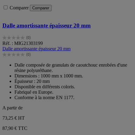
Comparer
Comparer
Dalle amortissante épaisseur 20 mm
(0)
0.0
Réf. : MIG21303199
sur
Dalle amortissante épaisseur 20 mm
5
(0)
étoiles.
0.0
sur
Dalle composée de granulats de caoutchouc enrobées d'une
5
résine polyuréthane.
étoiles.
Dimensions : 1000 mm x 1000 mm.
Épaisseur : 20 mm
Disponible en différents coloris.
Fabriqué en Europe.
Conforme à la norme EN 1177.
A partir de
73,25 €
HT
87,90 € TTC