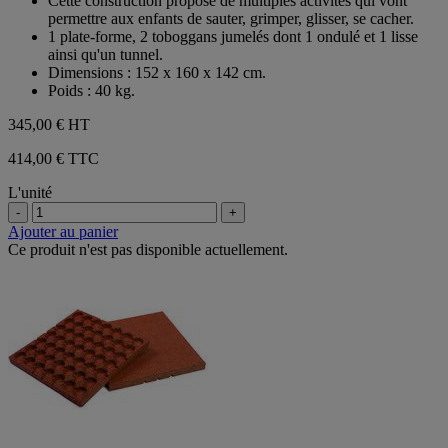
Cette construction propose de multiples activités qui vont
étoiles.
permettre aux enfants de sauter, grimper, glisser, se cacher.
1 plate-forme, 2 toboggans jumelés dont 1 ondulé et 1 lisse
ainsi qu'un tunnel.
Dimensions : 152 x 160 x 142 cm.
Poids : 40 kg.
345,00 €
HT
414,00 € TTC
L'unité
-
+
Ajouter au panier
Ce produit n'est pas disponible actuellement.