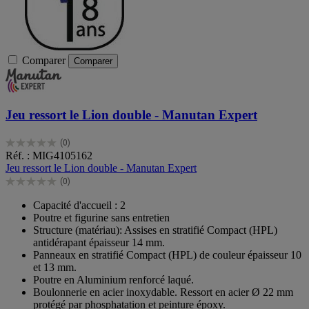
Comparer
Comparer
Jeu ressort le Lion double - Manutan Expert
(0)
0.0
Réf. : MIG4105162
sur
Jeu ressort le Lion double - Manutan Expert
5
(0)
étoiles.
0.0
sur
Capacité d'accueil : 2
5
Poutre et figurine sans entretien
étoiles.
Structure (matériau): Assises en stratifié Compact (HPL)
antidérapant épaisseur 14 mm.
Panneaux en stratifié Compact (HPL) de couleur épaisseur 10
et 13 mm.
Poutre en Aluminium renforcé laqué.
Boulonnerie en acier inoxydable. Ressort en acier Ø 22 mm
protégé par phosphatation et peinture époxy.