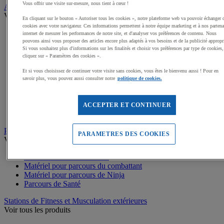
Vous offrir une visite sur-mesure, nous tient à cœur !
Aires de jeux exterieur
Voir tous les produits
En cliquant sur le bouton « Autoriser tous les cookies », notre plateforme web va pouvoir échanger 
cookies avec votre navigateur. Ces informations permettent à notre équipe marketing et à nos partena
Dalles amortissantes Jeux extérieurs
internet de mesurer les performances de notre site, et d'analyser vos préférences de contenu. Nous
Jeux sur ressort
pouvons ainsi vous proposer des articles encore plus adaptés à vos besoins et de la publicité appropr
Si vous souhaitez plus d'informations sur les finalités et choisir vos préférences par type de cookies,
Balançoires
cliquez sur « Paramètres des cookies ».
Cabanes
Jeux de grimpe, filets
Et si vous choisissez de continuer votre visite sans cookies, vous êtes le bienvenu aussi ! Pour en
Panneaux d'informations
savoir plus, vous pouvez aussi consulter notre
politique de cookies.
Structures de jeux enfants
Jeux rotatifs, équilibre
Bacs à sable
ACCEPTER ET CONTINUER
Toboggans
Parcours sportif
PARAMETRES DES COOKIES
Voir tous les produits
Matériel de Street Workout
Matériel pour parcours du combattant
Matériel pour parcours de Ninja
Parcours de Santé
Stations de Fitness et Musculation extérieures
Voir tous les produits