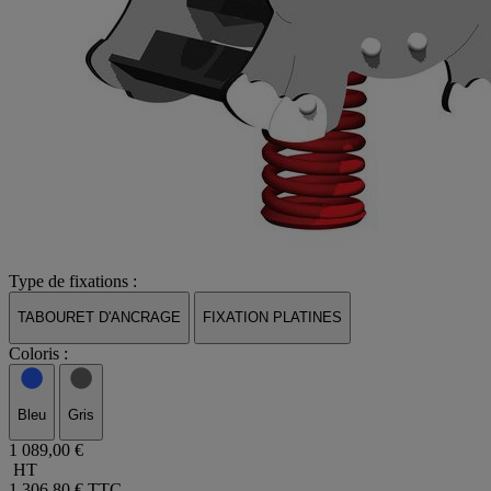
Type de fixations :
TABOURET D'ANCRAGE
FIXATION PLATINES
Coloris :
Bleu
Gris
1 089,00 €
HT
1 306,80 €
TTC