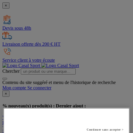
×
Devis sous 48h
Livraison offerte dès 200 € HT
Service client à votre écoute
Chercher
Contenu du site suggéré et menu de l'historique de recherche
Mon compte
Se connecter
×
% nouveau(x) produit(s) :
Dernier ajout :
Voir mon panier
Poursuivre mes achats
Tous nos produits
Continuer sans accepter >