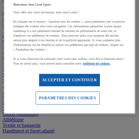
Promotions
Bienvenue chez Casal Sport
Vous offrir une visite sur-mesure, nous tient à cœur !
Offre responsable
Nos services
Installations multisports
Contactez-nous
En cliquant sur le bouton « Autoriser tous les cookies », notre plateforme web va pouvoir
échanger des cookies avec votre navigateur. Ces informations permettent à notre équipe
Voir toutes les catégories
marketing et à nos partenaires internet de mesurer les performances de notre site, et
Promotions
d'analyser vos préférences de contenu. Nous pouvons ainsi vous proposer des articles
encore plus adaptés à vos besoins et de la publicité appropriée. Si vous souhaitez plus
Offre responsable
d'informations sur les finalités et choisir vos préférences par type de cookies, cliquez sur
Manutan Expert
« Paramètres des cookies ».
Nos services
Installations multisports
Contactez-nous
Equipement multisport
Et si vous choisissez de continuer votre visite sans cookies, vous êtes le bienvenu aussi !
Sports collectifs
Pour en savoir plus, vous pouvez aussi consulter notre
politique de cookies.
Sports de raquettes
Musculation et Fitness
Sports outdoor
ACCEPTER ET CONTINUER
Aménagement extérieur - Stades, Aires de jeux
Aménagement intérieur - Gymnases et locaux
Matériel de Gymnastique & Sports Artistiques
PARAMETRES DES COOKIES
Éveil, Jeux et Motricité
Sports de Combat
Sports Aquatiques
Athlétisme
Textile et bagagerie
Handisport et Sport adapté