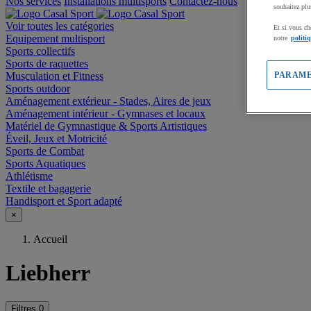
Nos services
Installations multisports
Contactez-nous
souhaitez plu
Voir toutes les catégories
Et si vous ch
Equipement multisport
notre
politi
Sports collectifs
Sports de raquettes
Musculation et Fitness
PARAME
Sports outdoor
Aménagement extérieur - Stades, Aires de jeux
Aménagement intérieur - Gymnases et locaux
Matériel de Gymnastique & Sports Artistiques
Éveil, Jeux et Motricité
Sports de Combat
Sports Aquatiques
Athlétisme
Textile et bagagerie
Handisport et Sport adapté
×
Accueil
Liebherr
Filtres
0