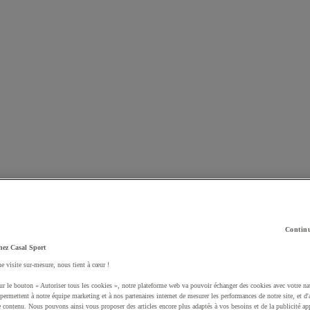
n produit à votre panier :
Continu
hez Casal Sport
ne visite sur-mesure, nous tient à cœur !
ur le bouton « Autoriser tous les cookies », notre plateforme web va pouvoir échanger des cookies avec votre na
permettent à notre équipe marketing et à nos partenaires internet de mesurer les performances de notre site, et d'
e contenu. Nous pouvons ainsi vous proposer des articles encore plus adaptés à vos besoins et de la publicité ap