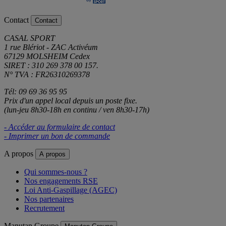
Contact
Contact
CASAL SPORT
1 rue Blériot - ZAC Activéum
67129 MOLSHEIM Cedex
SIRET : 310 269 378 00 157.
N° TVA : FR26310269378
Tél: 09 69 36 95 95
Prix d'un appel local depuis un poste fixe.
(lun-jeu 8h30-18h en continu / ven 8h30-17h)
- Accéder au formulaire de contact
- Imprimer un bon de commande
A propos
A propos
Qui sommes-nous ?
Nos engagements RSE
Loi Anti-Gaspillage (AGEC)
Nos partenaires
Recrutement
Manutan Groupe