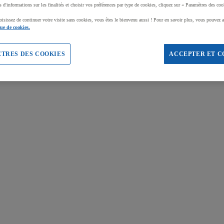
s d'informations sur les finalités et choisir vos préférences par type de cookies, cliquez sur « Paramètres des coo
oisissez de continuer votre visite sans cookies, vous êtes le bienvenu aussi ! Pour en savoir plus, vous pouvez a
que de cookies.
TRES DES COOKIES
ACCEPTER ET C