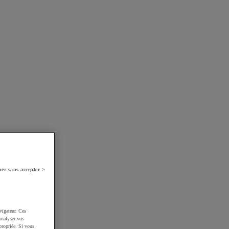
er sans accepter >
vigateur. Ces
analyser vos
propriée. Si vous