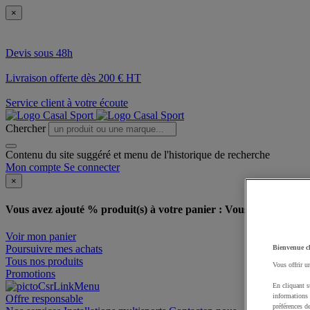
×
Devis sous 48h
Livraison offerte dès 200 € HT
Service client à votre écoute
Chercher
Contenu du site suggéré et menu de l'historique de recherche
Mon compte
Se connecter
×
Vous avez ajouté % produit(s) à votre panier :
Vous avez ajouté u
Voir mon panier
Poursuivre mes achats
Bienvenue c
Tous nos produits
Vous offrir u
Promotions
En cliquant s
informations 
Offre responsable
préférences d