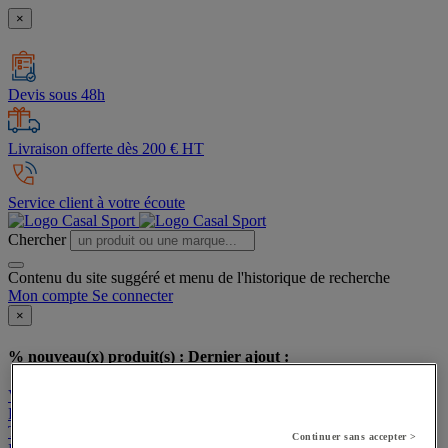
×
Devis sous 48h
Livraison offerte dès 200 € HT
Service client à votre écoute
Chercher
Contenu du site suggéré et menu de l'historique de recherche
Mon compte
Se connecter
×
% nouveau(x) produit(s) :
Dernier ajout :
Voir mon panier
Poursuivre mes achats
Tous nos produits
Continuer sans accepter >