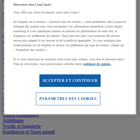
Promotions
Bienvenue chez Casal Sport
Vous offrir une visite sur-mesure, nous tient à cœur !
Offre responsable
Nos services
Installations multisports
Contactez-nous
En cliquant sur le bouton « Autoriser tous les cookies », notre plateforme web va pouvoir
échanger des cookies avec votre navigateur. Ces informations permettent à notre équipe
Voir toutes les catégories
marketing et à nos partenaires internet de mesurer les performances de notre site, et
Promotions
d'analyser vos préférences de contenu. Nous pouvons ainsi vous proposer des articles
encore plus adaptés à vos besoins et de la publicité appropriée. Si vous souhaitez plus
Offre responsable
d'informations sur les finalités et choisir vos préférences par type de cookies, cliquez sur
Manutan Expert
« Paramètres des cookies ».
Nos services
Installations multisports
Contactez-nous
Equipement multisport
Et si vous choisissez de continuer votre visite sans cookies, vous êtes le bienvenu aussi !
Sports collectifs
Pour en savoir plus, vous pouvez aussi consulter notre
politique de cookies.
Sports de raquettes
Musculation et Fitness
Sports outdoor
ACCEPTER ET CONTINUER
Aménagement extérieur - Stades, Aires de jeux
Aménagement intérieur - Gymnases et locaux
Matériel de Gymnastique & Sports Artistiques
PARAMETRES DES COOKIES
Éveil, Jeux et Motricité
Sports de Combat
Sports Aquatiques
Athlétisme
Textile et bagagerie
Handisport et Sport adapté