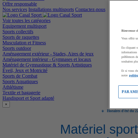
Offre responsable
Nos services
Installations multisports
Contactez-nous
Voir toutes les catégories
Equipement multisport
Sports collectifs
Bienvenue c
Sports de raquettes
Vous offrir u
Musculation et Fitness
Sports outdoor
En cliquant s
informations 
Aménagement extérieur - Stades, Aires de jeux
préférences d
Aménagement intérieur - Gymnases et locaux
souhaitez plu
Matériel de Gymnastique & Sports Artistiques
Éveil, Jeux et Motricité
Et si vous ch
Sports de Combat
notre
politi
Sports Aquatiques
Athlétisme
PARAME
Textile et bagagerie
Handisport et Sport adapté
×
☀️
Horaires d'été du 22
Matériel sport