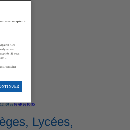
er sans accepter >
vigateur. Ces
analyser vos
propriée. Si vous
kies ».
ussi consulter
ONTINUER
 17h00
au
09 69 36 95 95
llèges, Lycées,