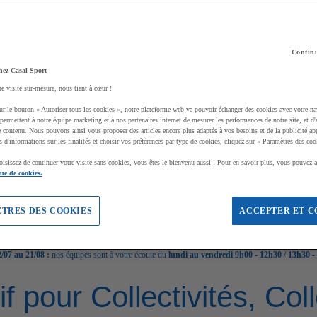
Continu
hez Casal Sport
ne visite sur-mesure, nous tient à cœur !
ur le bouton « Autoriser tous les cookies », notre plateforme web va pouvoir échanger des cookies avec votre na
permettent à notre équipe marketing et à nos partenaires internet de mesurer les performances de notre site, et d'
e contenu. Nous pouvons ainsi vous proposer des articles encore plus adaptés à vos besoins et de la publicité ap
s d'informations sur les finalités et choisir vos préférences par type de cookies, cliquez sur « Paramètres des coo
oisissez de continuer votre visite sans cookies, vous êtes le bienvenu aussi ! Pour en savoir plus, vous pouvez a
que de cookies.
TRES DES COOKIES
ACCEPTER ET C
/07 au 21/08 :
nos équipes sont à votre écoute du
lundi au vendredi 9h00 - 12h30 / 13h30 -
if pour Collectivités, Co