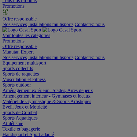
Tous nos produits
Promotions
Offre responsable
Nos services
Installations multisports
Contactez-nous
Voir toutes les catégories
Promotions
Offre responsable
Manutan Expert
Nos services
Installations multisports
Contactez-nous
Equipement multisport
Sports collectifs
Sports de raquettes
Musculation et Fitness
Sports outdoor
Aménagement extérieur - Stades, Aires de jeux
Aménagement intérieur - Gymnases et locaux
Matériel de Gymnastique & Sports Artistiques
Éveil, Jeux et Motricité
Sports de Combat
Sports Aquatiques
Athlétisme
Textile et bagagerie
Handisport et Sport adapté