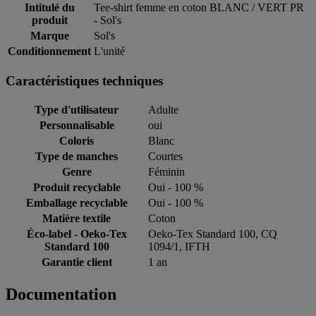
Intitulé du
Tee-shirt femme en coton BLANC / VERT PR
produit
- Sol's
Marque
Sol's
Conditionnement
L'unité
Caractéristiques techniques
Type d'utilisateur
Adulte
Personnalisable
oui
Coloris
Blanc
Type de manches
Courtes
Genre
Féminin
Produit recyclable
Oui - 100 %
Emballage recyclable
Oui - 100 %
Matière textile
Coton
Éco-label - Oeko-Tex
Oeko-Tex Standard 100, CQ
Standard 100
1094/1, IFTH
Garantie client
1 an
Documentation