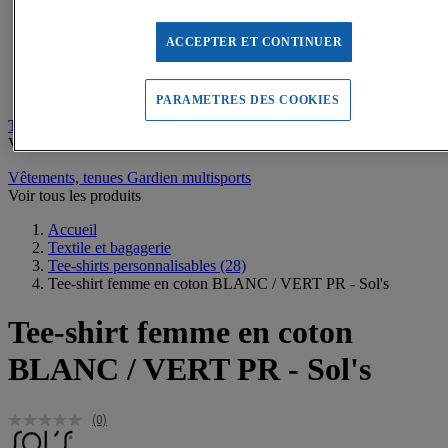
Sweats de sport
Maillots de bain, combinaisons de natation
Tee-shirts de sport
ACCEPTER ET CONTINUER
Polos de sport
Vestes de sport
Pantalons, Collants de sport
PARAMETRES DES COOKIES
Tee-shirts personnalisables
Voir tous les produits
Vêtements, tenues Gardien multisports
Voir tous les produits
Accueil
Textile et bagagerie
Tee-shirts personnalisables
(28)
Tee-shirt femme en coton BLANC / VERT PR - Sol's
Tee-shirt femme en coton
BLANC / VERT PR - Sol's
(0)