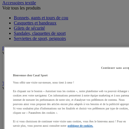
Accessoires textile
Voir tous les produits
Bonnets, gants et tours de cou
Casquettes et bandeaux
Gilets de sécurité
Sandales, claquettes de sport
Serviettes de sport, peignoirs
Bagagerie
Voir tous les produits
Sacs de sport
Sacs à dos
Continuer sans acce
Sacoches et porte-documents
Bienvenue chez Casal Sport
Vous offrir une visite sur-mesure, nous tient à cœur !
Textile Multisport
Voir tous les produits
En cliquant sur le bouton « Autoriser tous les cookies », notre plateforme web va pouvoir échanger 
cookies avec votre navigateur. Ces informations permettent à notre équipe marketing et à nos partena
Shorts de sport
internet de mesurer les performances de notre site, et d'analyser vos préférences de contenu. Nous
Sous-vêtements sport
pouvons ainsi vous proposer des articles encore plus adaptés à vos besoins et de la publicité appropr
Survêtements
Si vous souhaitez plus d'informations sur les finalités et choisir vos préférences par type de cookies,
cliquez sur « Paramètres des cookies ».
Premieres couches, sous-maillots
Débardeurs de sport
Et si vous choisissez de continuer votre visite sans cookies, vous êtes le bienvenu aussi ! Pour en
Maillots de sport
savoir plus, vous pouvez aussi consulter notre
politique de cookies.