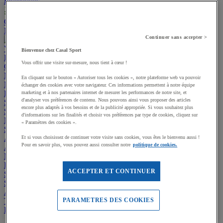
Promotions
Offre responsable
Nos services
Installations multisports
Contactez-nous
Continuer sans accepter >
Voir toutes les catégories
Bienvenue chez Casal Sport
Promotions
Vous offrir une visite sur-mesure, nous tient à cœur !
Offre responsable
Manutan Expert
En cliquant sur le bouton « Autoriser tous les cookies », notre plateforme web va pouvoir
Nos services
Installations multisports
Contactez-nous
échanger des cookies avec votre navigateur. Ces informations permettent à notre équipe
Equipement multisport
marketing et à nos partenaires internet de mesurer les performances de notre site, et
d'analyser vos préférences de contenu. Nous pouvons ainsi vous proposer des articles
Sports collectifs
encore plus adaptés à vos besoins et de la publicité appropriée. Si vous souhaitez plus
Sports de raquettes
d'informations sur les finalités et choisir vos préférences par type de cookies, cliquez sur
Musculation et Fitness
« Paramètres des cookies ».
Sports outdoor
Aménagement extérieur - Stades, Aires de jeux
Et si vous choisissez de continuer votre visite sans cookies, vous êtes le bienvenu aussi !
Pour en savoir plus, vous pouvez aussi consulter notre
politique de cookies.
Aménagement intérieur - Gymnases et locaux
Matériel de Gymnastique & Sports Artistiques
Éveil, Jeux et Motricité
ACCEPTER ET CONTINUER
Sports de Combat
Sports Aquatiques
Athlétisme
Textile et bagagerie
PARAMETRES DES COOKIES
Handisport et Sport adapté