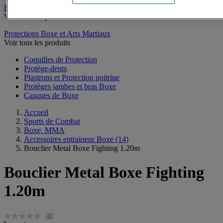
Escrime
Voir tous les produits
Protections Boxe et Arts Martiaux
Voir tous les produits
Coquilles de Protection
Protège-dents
Plastrons et Protection poitrine
Protèges jambes et bras Boxe
Casques de Boxe
Accueil
Sports de Combat
Boxe, MMA
Accessoires entraineur Boxe
(14)
Bouclier Metal Boxe Fighting 1.20m
Bouclier Metal Boxe Fighting
1.20m
(0)