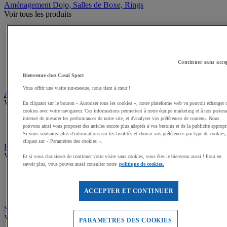
Aménagement Dojo, Salles de Boxe, Rings
Voir tous les produits
Rings, salle de Boxe et Accessoires
Equipements, accessoires de Dojo
Plateaux de Lutte
Cages MMA
Continuer sans acce
Sacs de frappe, Potences
Poires et Ballons de frappe
Bienvenue chez Casal Sport
Vous offrir une visite sur-mesure, nous tient à cœur !
Arts Martiaux
Voir tous les produits
En cliquant sur le bouton « Autoriser tous les cookies », notre plateforme web va pouvoir échanger 
cookies avec votre navigateur. Ces informations permettent à notre équipe marketing et à nos partena
internet de mesurer les performances de notre site, et d'analyser vos préférences de contenu. Nous
Kimonos Arts Martiaux
pouvons ainsi vous proposer des articles encore plus adaptés à vos besoins et de la publicité appropr
Ceintures, Zoories Arts Martiaux
Si vous souhaitez plus d'informations sur les finalités et choisir vos préférences par type de cookies,
cliquez sur « Paramètres des cookies ».
Boxe, MMA
Voir tous les produits
Et si vous choisissez de continuer votre visite sans cookies, vous êtes le bienvenu aussi ! Pour en
savoir plus, vous pouvez aussi consulter notre
politique de cookies.
Gants de Boxe, MMA
Mitaines et sous gants de Boxe
Accessoires entraineur Boxe
ACCEPTER ET CONTINUER
Self défense, Krav Maga
Voir tous les produits
PARAMETRES DES COOKIES