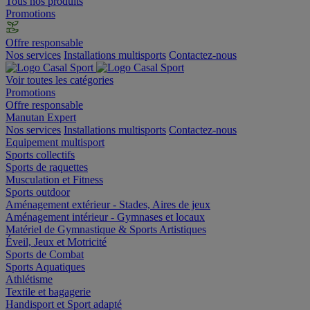
Tous nos produits
Promotions
Offre responsable
Nos services
Installations multisports
Contactez-nous
Voir toutes les catégories
Promotions
Offre responsable
Manutan Expert
Nos services
Installations multisports
Contactez-nous
Equipement multisport
Sports collectifs
Sports de raquettes
Musculation et Fitness
Sports outdoor
Aménagement extérieur - Stades, Aires de jeux
Aménagement intérieur - Gymnases et locaux
Matériel de Gymnastique & Sports Artistiques
Éveil, Jeux et Motricité
Sports de Combat
Sports Aquatiques
Athlétisme
Textile et bagagerie
Handisport et Sport adapté