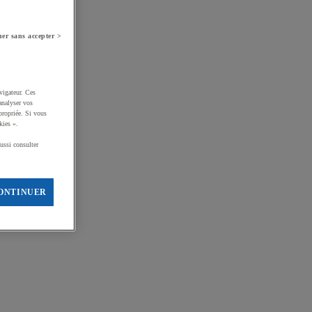
er sans accepter >
vigateur. Ces
analyser vos
propriée. Si vous
kies ».
ussi consulter
ONTINUER