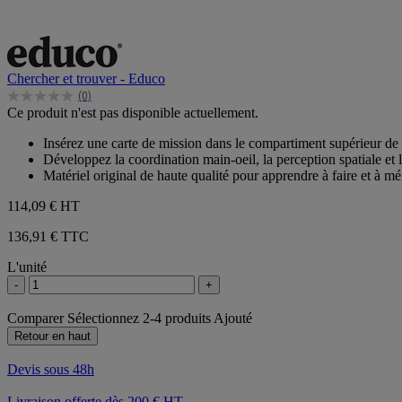
Chercher et trouver - Educo
(0)
0.0
Ce produit n'est pas disponible actuellement.
sur
5
Insérez une carte de mission dans le compartiment supérieur de l
étoiles.
Développez la coordination main-oeil, la perception spatiale et l
Matériel original de haute qualité pour apprendre à faire et à m
114,09 €
HT
136,91 € TTC
L'unité
-
+
Comparer
Sélectionnez 2-4 produits
Ajouté
Retour en haut
Devis sous 48h
Livraison offerte dès 200 € HT