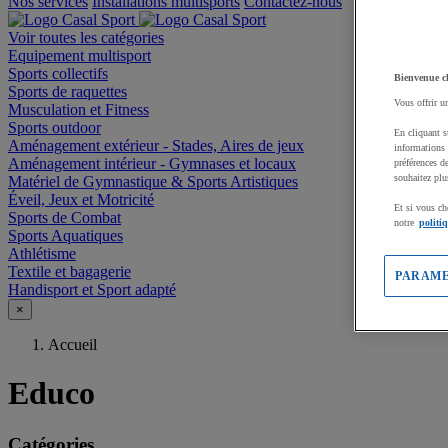
Nos services
Installations multisports
Contactez-nous
Voir toutes les catégories
Equipement multisport
Sports collectifs
Bienvenue c
Sports de raquettes
Vous offrir u
Musculation et Fitness
Sports outdoor
En cliquant s
Aménagement extérieur - Stades, Aires de jeux
informations 
Aménagement intérieur - Gymnases et locaux
préférences d
souhaitez plu
Matériel de Gymnastique & Sports Artistiques
Éveil, Jeux et Motricité
Et si vous ch
Sports de Combat
notre
politi
Sports Aquatiques
Athlétisme
Textile et bagagerie
PARAME
Handisport et Sport adapté
×
Accueil
Educo
Catégories