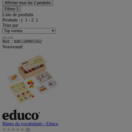
Afficher tous les 2 produits
Filtres
2
Liste de produits
Produits :
( 1 - 2 )
Trier par
Réf. : MIG58995502
Nouveauté
Bingo du vocabulaire - Educo
(0)
0.0