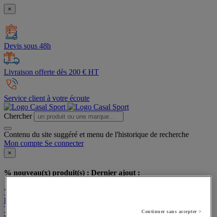
×
Devis sous 48h
Livraison offerte dès 200 € HT
Service client à votre écoute
Chercher
Contenu du site suggéré et menu de l'historique de recherche
Mon compte
Se connecter
×
% nouveau(x) produit(s) :
Dernier ajout :
Voir mon panier
Poursuivre mes achats
Tous nos produits
Continuer sans accepter >