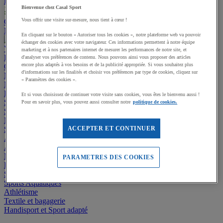
Promotions
Bienvenue chez Casal Sport
Vous offrir une visite sur-mesure, nous tient à cœur !
Offre responsable
Nos services
Installations multisports
Contactez-nous
En cliquant sur le bouton « Autoriser tous les cookies », notre plateforme web va pouvoir
échanger des cookies avec votre navigateur. Ces informations permettent à notre équipe
Voir toutes les catégories
marketing et à nos partenaires internet de mesurer les performances de notre site, et
Promotions
d'analyser vos préférences de contenu. Nous pouvons ainsi vous proposer des articles
encore plus adaptés à vos besoins et de la publicité appropriée. Si vous souhaitez plus
Offre responsable
d'informations sur les finalités et choisir vos préférences par type de cookies, cliquez sur
Manutan Expert
« Paramètres des cookies ».
Nos services
Installations multisports
Contactez-nous
Equipement multisport
Et si vous choisissez de continuer votre visite sans cookies, vous êtes le bienvenu aussi !
Sports collectifs
Pour en savoir plus, vous pouvez aussi consulter notre
politique de cookies.
Sports de raquettes
Musculation et Fitness
Sports outdoor
ACCEPTER ET CONTINUER
Aménagement extérieur - Stades, Aires de jeux
Aménagement intérieur - Gymnases et locaux
Matériel de Gymnastique & Sports Artistiques
PARAMETRES DES COOKIES
Éveil, Jeux et Motricité
Sports de Combat
Sports Aquatiques
Athlétisme
Textile et bagagerie
Handisport et Sport adapté