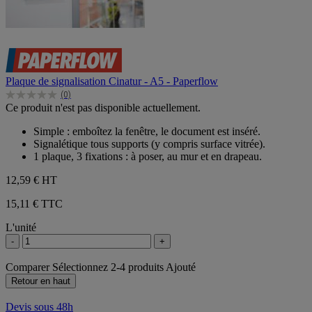
Plaque de signalisation Cinatur - A5 - Paperflow
(0)
0.0
Ce produit n'est pas disponible actuellement.
sur
5
Simple : emboîtez la fenêtre, le document est inséré.
étoiles.
Signalétique tous supports (y compris surface vitrée).
1 plaque, 3 fixations : à poser, au mur et en drapeau.
12,59 €
HT
15,11 € TTC
L'unité
-
+
Comparer
Sélectionnez 2-4 produits
Ajouté
Retour en haut
Devis sous 48h