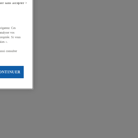
er sans accepter >
vigateur. Ces
analyser vos
propriée. Si vous
kies ».
ussi consulter
ONTINUER