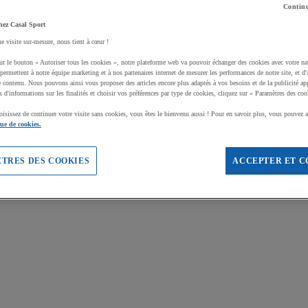
Continu
hez Casal Sport
ne visite sur-mesure, nous tient à cœur !
ur le bouton « Autoriser tous les cookies », notre plateforme web va pouvoir échanger des cookies avec votre na
permettent à notre équipe marketing et à nos partenaires internet de mesurer les performances de notre site, et d'
e contenu. Nous pouvons ainsi vous proposer des articles encore plus adaptés à vos besoins et de la publicité ap
s d'informations sur les finalités et choisir vos préférences par type de cookies, cliquez sur « Paramètres des coo
oisissez de continuer votre visite sans cookies, vous êtes le bienvenu aussi ! Pour en savoir plus, vous pouvez a
que de cookies.
TRES DES COOKIES
ACCEPTER ET C