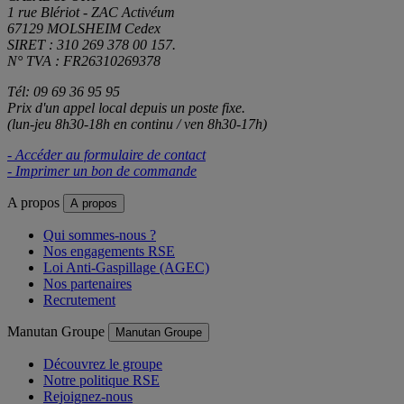
1 rue Blériot - ZAC Activéum
67129 MOLSHEIM Cedex
SIRET : 310 269 378 00 157.
N° TVA : FR26310269378
Tél: 09 69 36 95 95
Prix d'un appel local depuis un poste fixe.
(lun-jeu 8h30-18h en continu / ven 8h30-17h)
- Accéder au formulaire de contact
- Imprimer un bon de commande
A propos
A propos
Qui sommes-nous ?
Nos engagements RSE
Loi Anti-Gaspillage (AGEC)
Nos partenaires
Recrutement
Manutan Groupe
Manutan Groupe
Découvrez le groupe
Notre politique RSE
Rejoignez-nous