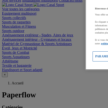
Nos services
Installations multisports
Contactez-nous
Voir toutes les catégories
Bienvenue c
Equipement multisport
Vous offrir u
Sports collectifs
Sports de raquettes
En cliquant s
informations 
Musculation et Fitness
préférences d
Sports outdoor
souhaitez plu
Aménagement extérieur - Stades, Aires de jeux
Aménagement intérieur - Gymnases et locaux
Et si vous ch
Matériel de Gymnastique & Sports Artistiques
notre
politi
Éveil, Jeux et Motricité
Sports de Combat
Sports Aquatiques
PARAME
Athlétisme
Textile et bagagerie
Handisport et Sport adapté
×
Accueil
Paperflow
Catégories