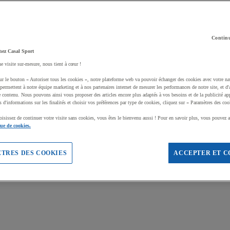
Continu
hez Casal Sport
ne visite sur-mesure, nous tient à cœur !
ur le bouton « Autoriser tous les cookies », notre plateforme web va pouvoir échanger des cookies avec votre na
permettent à notre équipe marketing et à nos partenaires internet de mesurer les performances de notre site, et d'
e contenu. Nous pouvons ainsi vous proposer des articles encore plus adaptés à vos besoins et de la publicité ap
s d'informations sur les finalités et choisir vos préférences par type de cookies, cliquez sur « Paramètres des coo
oisissez de continuer votre visite sans cookies, vous êtes le bienvenu aussi ! Pour en savoir plus, vous pouvez a
que de cookies.
TRES DES COOKIES
ACCEPTER ET C