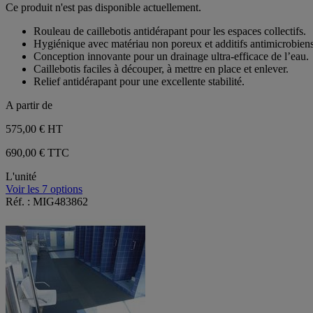
Ce produit n'est pas disponible actuellement.
sur
5
Rouleau de caillebotis antidérapant pour les espaces collectifs.
étoiles.
Hygiénique avec matériau non poreux et additifs antimicrobiens
Conception innovante pour un drainage ultra-efficace de l’eau.
Caillebotis faciles à découper, à mettre en place et enlever.
Relief antidérapant pour une excellente stabilité.
A partir de
575,00 €
HT
690,00 € TTC
L'unité
Voir les 7 options
Réf. : MIG483862