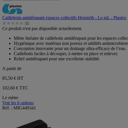
Caillebotis antidérapant espaces collectifs Heronrib - Le mL - Plastex
(0)
0.0
Ce produit n'est pas disponible actuellement.
sur
5
Mètre linéaire de caillebotis antidérapant pour les espaces collec
étoiles.
Hygiénique avec matériau non poreux et additifs antimicrobiens
Conception innovante pour un drainage ultra-efficace de l’eau.
Caillebotis faciles à découper, à mettre en place et enlever.
Relief antidérapant pour une excellente stabilité.
A partir de
85,50 €
HT
102,60 € TTC
Le mètre
Voir les 6 options
Réf. : MIG449341