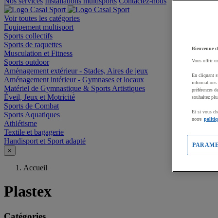
Nos services
Installations multisports
Contactez-nous
Voir toutes les catégories
Equipement multisport
Sports collectifs
Sports de raquettes
Bienvenue c
Musculation et Fitness
Sports outdoor
Vous offrir u
Aménagement extérieur - Stades, Aires de jeux
En cliquant s
Aménagement intérieur - Gymnases et locaux
informations 
Matériel de Gymnastique & Sports Artistiques
préférences d
Éveil, Jeux et Motricité
souhaitez plu
Sports de Combat
Et si vous ch
Sports Aquatiques
notre
politi
Athlétisme
Textile et bagagerie
Handisport et Sport adapté
PARAME
×
Accueil
Plastex
Catégories