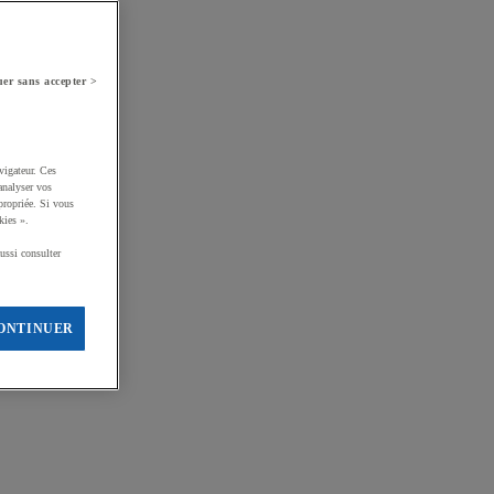
er sans accepter >
vigateur. Ces
analyser vos
propriée. Si vous
kies ».
ussi consulter
ONTINUER