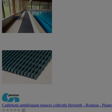
Caillebotis antidérapant espaces collectifs Heronrib - Rouleau - Plaste
(0)
0.0