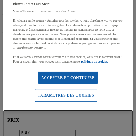
Accueil
Bienvenue chez Casal Sport
Vous offrir une visite sur-mesure, nous tient à cœur !
Rebond
En cliquant sur le bouton « Autoriser tous les cookies », notre plateforme web va pouvoir
échanger des cookies avec votre navigateur. Ces informations permettent à notre équipe
marketing et à nos partenaires internet de mesurer les performances de notre site, et
Catégories
d'analyser vos préférences de contenu. Nous pouvons ainsi vous proposer des articles
encore plus adaptés à vos besoins et de la publicité appropriée. Si vous souhaitez plus
d'informations sur les finalités et choisir vos préférences par type de cookies, cliquez sur
Sports collectifs (3)
« Paramètres des cookies ».
Filtrez par
Et si vous choisissez de continuer votre visite sans cookies, vous êtes le bienvenu aussi !
MARQUE
Pour en savoir plus, vous pouvez aussi consulter notre
politique de cookies.
MARQUE
ACCEPTER ET CONTINUER
Valeur facette
Rebond
(
3
)
Rebond
(3)
PARAMETRES DES COOKIES
PRIX
PRIX