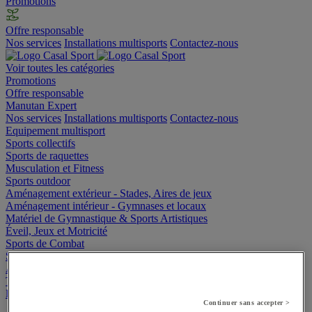
Promotions
Offre responsable
Nos services
Installations multisports
Contactez-nous
Voir toutes les catégories
Promotions
Offre responsable
Manutan Expert
Nos services
Installations multisports
Contactez-nous
Equipement multisport
Sports collectifs
Sports de raquettes
Musculation et Fitness
Sports outdoor
Aménagement extérieur - Stades, Aires de jeux
Aménagement intérieur - Gymnases et locaux
Matériel de Gymnastique & Sports Artistiques
Éveil, Jeux et Motricité
Sports de Combat
Sports Aquatiques
Athlétisme
Textile et bagagerie
Handisport et Sport adapté
Continuer sans accepter >