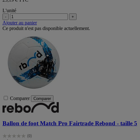
L'unité
-
+
Ajouter au panier
Ce produit n'est pas disponible actuellement.
Comparer
Comparer
Ballon de foot Match Pro Fairtrade Rebond - taille 5
(0)
0.0