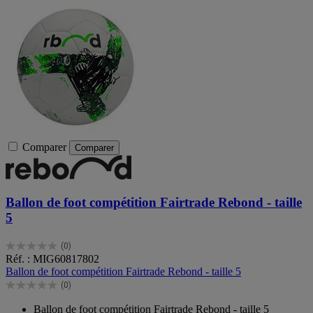
Comparer
Comparer
Ballon de foot compétition Fairtrade Rebond - taille
5
(0)
0.0
Réf. : MIG60817802
sur
Ballon de foot compétition Fairtrade Rebond - taille 5
5
(0)
étoiles.
0.0
sur
Ballon de foot compétition Fairtrade Rebond - taille 5