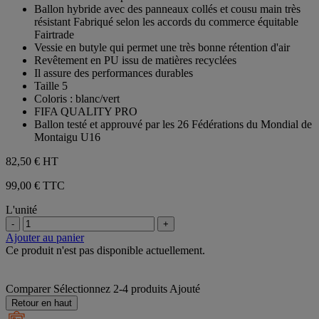
5
Ballon hybride avec des panneaux collés et cousu main très
étoiles.
résistant Fabriqué selon les accords du commerce équitable
Fairtrade
Vessie en butyle qui permet une très bonne rétention d'air
Revêtement en PU issu de matières recyclées
Il assure des performances durables
Taille 5
Coloris : blanc/vert
FIFA QUALITY PRO
Ballon testé et approuvé par les 26 Fédérations du Mondial de
Montaigu U16
82,50 €
HT
99,00 € TTC
L'unité
-
+
Ajouter au panier
Ce produit n'est pas disponible actuellement.
Comparer
Sélectionnez 2-4 produits
Ajouté
Retour en haut