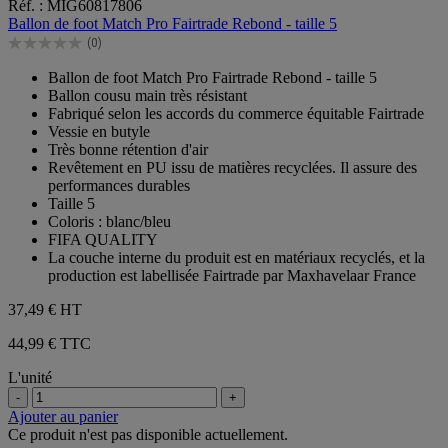
Réf. : MIG60817806
sur
Ballon de foot Match Pro Fairtrade Rebond - taille 5
5
(0)
étoiles.
0.0
sur
Ballon de foot Match Pro Fairtrade Rebond - taille 5
5
Ballon cousu main très résistant
étoiles.
Fabriqué selon les accords du commerce équitable Fairtrade
Vessie en butyle
Très bonne rétention d'air
Revêtement en PU issu de matières recyclées. Il assure des
performances durables
Taille 5
Coloris : blanc/bleu
FIFA QUALITY
La couche interne du produit est en matériaux recyclés, et la
production est labellisée Fairtrade par Maxhavelaar France
37,49 €
HT
44,99 € TTC
L'unité
-
+
Ajouter au panier
Ce produit n'est pas disponible actuellement.