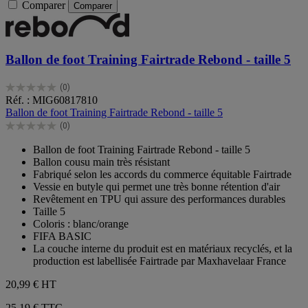
Comparer
Comparer
Ballon de foot Training Fairtrade Rebond - taille 5
(0)
0.0
Réf. : MIG60817810
sur
Ballon de foot Training Fairtrade Rebond - taille 5
5
(0)
étoiles.
0.0
sur
Ballon de foot Training Fairtrade Rebond - taille 5
5
Ballon cousu main très résistant
étoiles.
Fabriqué selon les accords du commerce équitable Fairtrade
Vessie en butyle qui permet une très bonne rétention d'air
Revêtement en TPU qui assure des performances durables
Taille 5
Coloris : blanc/orange
FIFA BASIC
La couche interne du produit est en matériaux recyclés, et la
production est labellisée Fairtrade par Maxhavelaar France
20,99 €
HT
25,19 € TTC