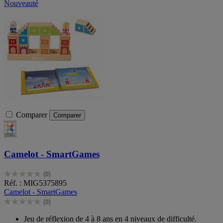
Nouveauté
Comparer
Comparer
Camelot - SmartGames
(0)
0.0
Réf. : MIG5375895
sur
Camelot - SmartGames
5
(0)
étoiles.
0.0
sur
Jeu de réflexion de 4 à 8 ans en 4 niveaux de difficulté.