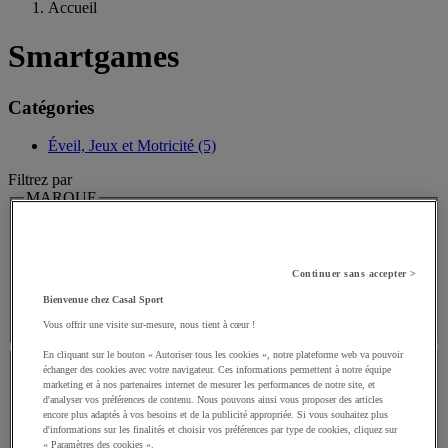
Accueil
Smartgames
Catégories
Éveil, Jeux et Motricité (5)
Filtrez par
MARQUE
MARQUE
Continuer sans accepter >
Bienvenue chez Casal Sport
Valeur facette
SmartGames
(
5
)
SmartGames
(5)
Vous offrir une visite sur-mesure, nous tient à cœur !
PRIX
En cliquant sur le bouton « Autoriser tous les cookies », notre plateforme web va pouvoir
échanger des cookies avec votre navigateur. Ces informations permettent à notre équipe
marketing et à nos partenaires internet de mesurer les performances de notre site, et
PRIX
d'analyser vos préférences de contenu. Nous pouvons ainsi vous proposer des articles
encore plus adaptés à vos besoins et de la publicité appropriée. Si vous souhaitez plus
d'informations sur les finalités et choisir vos préférences par type de cookies, cliquez sur
« Paramètres des cookies ».