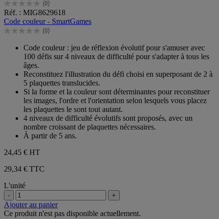
(0)
0.0
Réf. : MIG8629618
sur
Code couleur - SmartGames
5
(0)
étoiles.
0.0
sur
Code couleur : jeu de réflexion évolutif pour s'amuser avec
5
100 défis sur 4 niveaux de difficulté pour s'adapter à tous les
étoiles.
âges.
Reconstituez l'illustration du défi choisi en superposant de 2 à
5 plaquettes translucides.
Si la forme et la couleur sont déterminantes pour reconstituer
les images, l'ordre et l'orientation selon lesquels vous placez
les plaquettes le sont tout autant.
4 niveaux de difficulté évolutifs sont proposés, avec un
nombre croissant de plaquettes nécessaires.
À partir de 5 ans.
24,45 €
HT
29,34 € TTC
L'unité
-
+
Ajouter au panier
Ce produit n'est pas disponible actuellement.