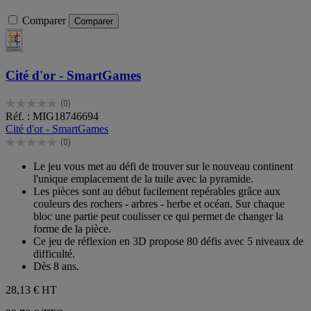
Comparer
Comparer
Cité d'or - SmartGames
(0)
0.0
Réf. : MIG18746694
sur
Cité d'or - SmartGames
5
(0)
étoiles.
0.0
sur
Le jeu vous met au défi de trouver sur le nouveau continent
5
l'unique emplacement de la tuile avec la pyramide.
étoiles.
Les pièces sont au début facilement repérables grâce aux
couleurs des rochers - arbres - herbe et océan. Sur chaque
bloc une partie peut coulisser ce qui permet de changer la
forme de la pièce.
Ce jeu de réflexion en 3D propose 80 défis avec 5 niveaux de
difficulté.
Dès 8 ans.
28,13 €
HT