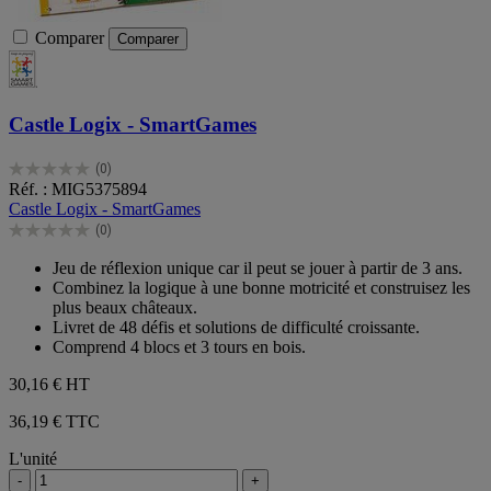
Comparer
Comparer
Castle Logix - SmartGames
(0)
0.0
Réf. : MIG5375894
sur
Castle Logix - SmartGames
5
(0)
étoiles.
0.0
sur
Jeu de réflexion unique car il peut se jouer à partir de 3 ans.
5
Combinez la logique à une bonne motricité et construisez les
étoiles.
plus beaux châteaux.
Livret de 48 défis et solutions de difficulté croissante.
Comprend 4 blocs et 3 tours en bois.
30,16 €
HT
36,19 € TTC
L'unité
-
+