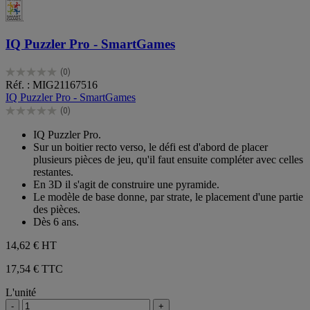
IQ Puzzler Pro - SmartGames
(0)
0.0
Réf. : MIG21167516
sur
IQ Puzzler Pro - SmartGames
5
(0)
étoiles.
0.0
sur
IQ Puzzler Pro.
5
Sur un boitier recto verso, le défi est d'abord de placer
étoiles.
plusieurs pièces de jeu, qu'il faut ensuite compléter avec celles
restantes.
En 3D il s'agit de construire une pyramide.
Le modèle de base donne, par strate, le placement d'une partie
des pièces.
Dès 6 ans.
14,62 €
HT
17,54 € TTC
L'unité
-
+