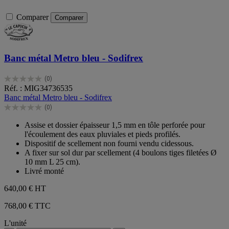
Comparer
Comparer
Banc métal Metro bleu - Sodifrex
(0)
0.0
Réf. : MIG34736535
sur
Banc métal Metro bleu - Sodifrex
5
(0)
étoiles.
0.0
sur
Assise et dossier épaisseur 1,5 mm en tôle perforée pour
5
l'écoulement des eaux pluviales et pieds profilés.
étoiles.
Dispositif de scellement non fourni vendu cidessous.
A fixer sur sol dur par scellement (4 boulons tiges filetées Ø
10 mm L 25 cm).
Livré monté
640,00 €
HT
768,00 € TTC
L'unité