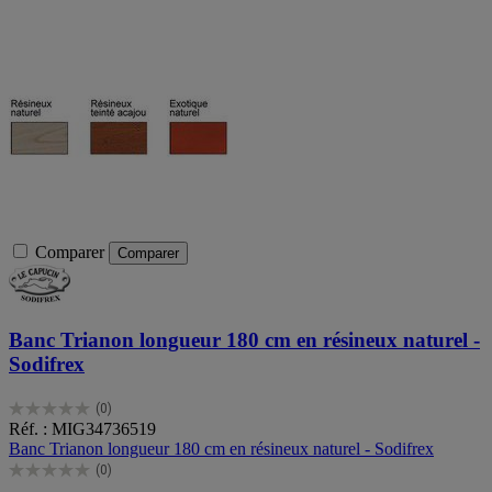
Comparer
Comparer
Banc Trianon longueur 180 cm en résineux naturel -
Sodifrex
(0)
0.0
Réf. : MIG34736519
sur
Banc Trianon longueur 180 cm en résineux naturel - Sodifrex
5
(0)
étoiles.
0.0