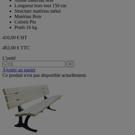
Assise matériau bois
Longueur hors tout 150 cm
Structure matériau métal
Matériau Bois
Coloris Pin
Poids 16 kg
410,00 €
HT
492,00 € TTC
L'unité
-
+
Ajouter au panier
Ce produit n'est pas disponible actuellement.