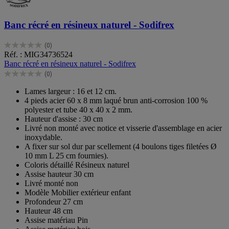
Banc récré en résineux naturel - Sodifrex
(0)
0.0
Réf. : MIG34736524
sur
Banc récré en résineux naturel - Sodifrex
5
(0)
étoiles.
0.0
sur
Lames largeur : 16 et 12 cm.
5
4 pieds acier 60 x 8 mm laqué brun anti-corrosion 100 %
étoiles.
polyester et tube 40 x 40 x 2 mm.
Hauteur d'assise : 30 cm
Livré non monté avec notice et visserie d'assemblage en acier
inoxydable.
A fixer sur sol dur par scellement (4 boulons tiges filetées Ø
10 mm L 25 cm fournies).
Coloris détaillé Résineux naturel
Assise hauteur 30 cm
Livré monté non
Modèle Mobilier extérieur enfant
Profondeur 27 cm
Hauteur 48 cm
Assise matériau Pin