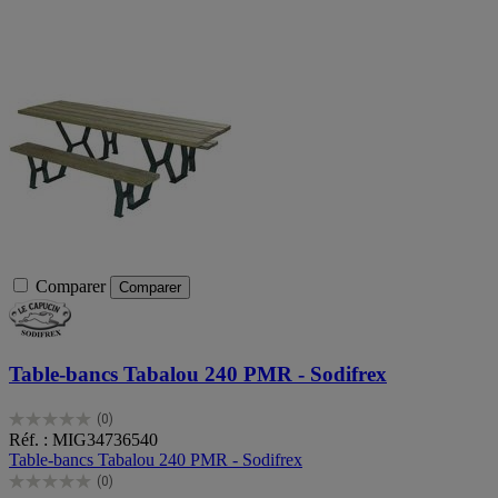
Comparer
Comparer
Table-bancs Tabalou 240 PMR - Sodifrex
(0)
0.0
Réf. : MIG34736540
sur
Table-bancs Tabalou 240 PMR - Sodifrex
5
(0)
étoiles.
0.0