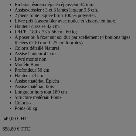
sur
En bois résineux épicéa épaisseur 34 mm.
5
Assise/dossier : 3 et 3 lames largeur 9,5 cm.
étoiles.
2 pieds fonte laquée brun 100 % polyester.
Livré prêt à assembler avec notice et visserie en inox.
Hauteur d'assise 42 cm.
L/H/P : 180 x 73 x 56 cm. 60 kg.
A poser ou à fixer sur sol dur par scellement (4 boulons tiges
filetées Ø 10 mm L 25 cm fournies).
Coloris détaillé Naturel
Assise hauteur 42 cm
Livré monté non
Modèle Banc
Profondeur 56 cm
Hauteur 73 cm
Assise matériau Épicéa
Assise matériau bois
Longueur hors tout 180 cm
Structure matériau Fonte
Coloris -
Poids 60 kg
549,00 €
HT
658,80 € TTC