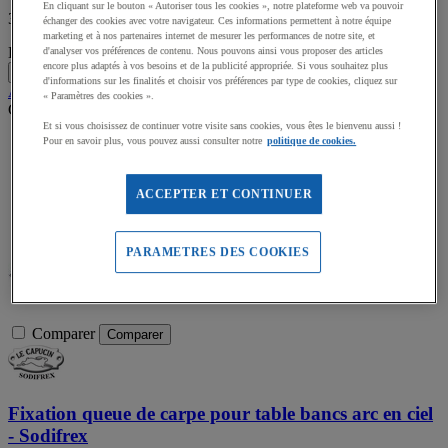
En cliquant sur le bouton « Autoriser tous les cookies », notre plateforme web va pouvoir
38,40 € TTC
échanger des cookies avec votre navigateur. Ces informations permettent à notre équipe
marketing et à nos partenaires internet de mesurer les performances de notre site, et
L'unité
d'analyser vos préférences de contenu. Nous pouvons ainsi vous proposer des articles
encore plus adaptés à vos besoins et de la publicité appropriée. Si vous souhaitez plus
-
+
d'informations sur les finalités et choisir vos préférences par type de cookies, cliquez sur
Ajouter au panier
« Paramètres des cookies ».
Ce produit n'est pas disponible actuellement.
Et si vous choisissez de continuer votre visite sans cookies, vous êtes le bienvenu aussi !
Pour en savoir plus, vous pouvez aussi consulter notre
politique de cookies.
ACCEPTER ET CONTINUER
PARAMETRES DES COOKIES
Comparer
Comparer
Fixation queue de carpe pour table bancs arc en ciel
- Sodifrex