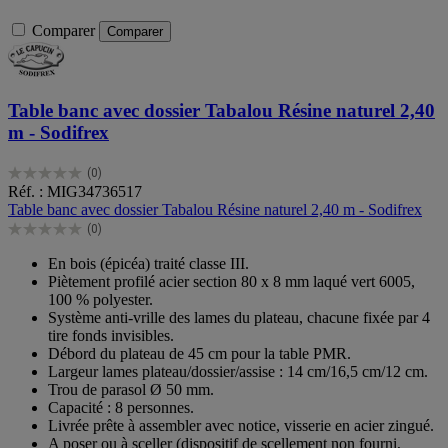
Comparer
Comparer
Table banc avec dossier Tabalou Résine naturel 2,40
m - Sodifrex
(0)
0.0
Réf. : MIG34736517
sur
Table banc avec dossier Tabalou Résine naturel 2,40 m - Sodifrex
5
(0)
étoiles.
0.0
sur
En bois (épicéa) traité classe III.
5
Piètement profilé acier section 80 x 8 mm laqué vert 6005,
étoiles.
100 % polyester.
Système anti-vrille des lames du plateau, chacune fixée par 4
tire fonds invisibles.
Débord du plateau de 45 cm pour la table PMR.
Largeur lames plateau/dossier/assise : 14 cm/16,5 cm/12 cm.
Trou de parasol Ø 50 mm.
Capacité : 8 personnes.
Livrée prête à assembler avec notice, visserie en acier zingué.
A poser ou à sceller (dispositif de scellement non fourni,