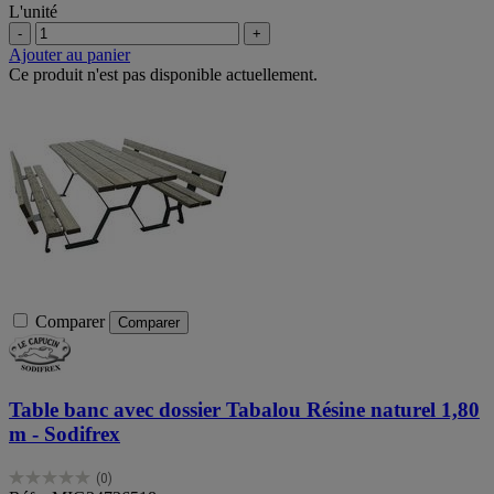
L'unité
-
+
Ajouter au panier
Ce produit n'est pas disponible actuellement.
Comparer
Comparer
Table banc avec dossier Tabalou Résine naturel 1,80
m - Sodifrex
(0)
0.0