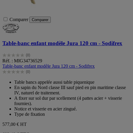
Comparer
Comparer
Table-banc enfant modèle Jura 120 cm - Sodifrex
(0)
0.0
Réf. : MIG34736529
sur
Table-banc enfant modèle Jura 120 cm - Sodifrex
5
(0)
étoiles.
0.0
sur
Table bancs appelée aussi table piquenique
5
En sapin du Nord classe III sauf pied en pin maritime classe
étoiles.
IV, naturel de traitement.
A fixer sur sol dur par scellement (4 pattes acier + visserie
fournies).
Notice et visserie en acier zingué.
Type de fixation
577,00 €
HT