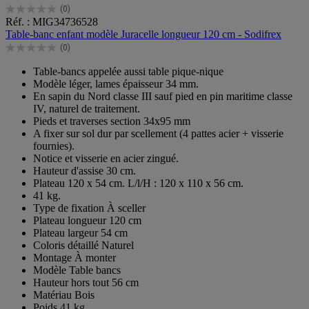
(0)
0.0
Réf. : MIG34736528
sur
Table-banc enfant modèle Juracelle longueur 120 cm - Sodifrex
5
(0)
étoiles.
0.0
sur
Table-bancs appelée aussi table pique-nique
5
Modèle léger, lames épaisseur 34 mm.
étoiles.
En sapin du Nord classe III sauf pied en pin maritime classe
IV, naturel de traitement.
Pieds et traverses section 34x95 mm
A fixer sur sol dur par scellement (4 pattes acier + visserie
fournies).
Notice et visserie en acier zingué.
Hauteur d'assise 30 cm.
Plateau 120 x 54 cm. L/l/H : 120 x 110 x 56 cm.
41 kg.
Type de fixation À sceller
Plateau longueur 120 cm
Plateau largeur 54 cm
Coloris détaillé Naturel
Montage À monter
Modèle Table bancs
Hauteur hors tout 56 cm
Matériau Bois
Poids 41 kg