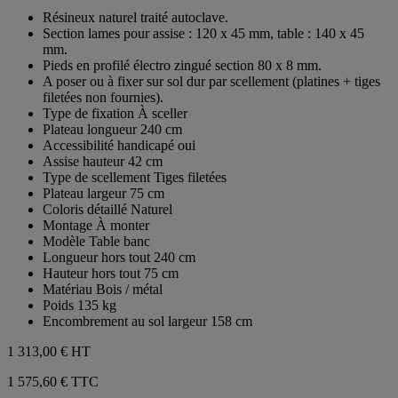
sur
Résineux naturel traité autoclave.
5
Section lames pour assise : 120 x 45 mm, table : 140 x 45
étoiles.
mm.
Pieds en profilé électro zingué section 80 x 8 mm.
A poser ou à fixer sur sol dur par scellement (platines + tiges
filetées non fournies).
Type de fixation À sceller
Plateau longueur 240 cm
Accessibilité handicapé oui
Assise hauteur 42 cm
Type de scellement Tiges filetées
Plateau largeur 75 cm
Coloris détaillé Naturel
Montage À monter
Modèle Table banc
Longueur hors tout 240 cm
Hauteur hors tout 75 cm
Matériau Bois / métal
Poids 135 kg
Encombrement au sol largeur 158 cm
1 313,00 €
HT
1 575,60 € TTC