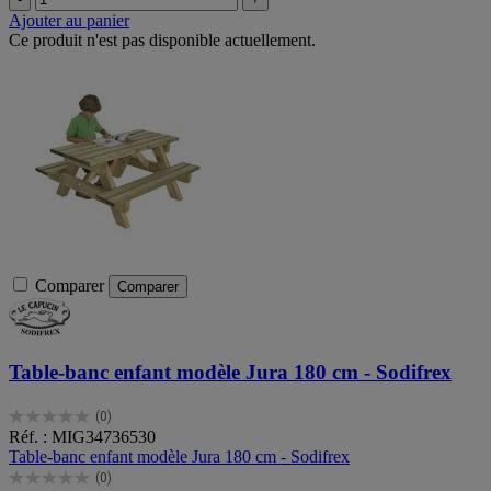
Ajouter au panier
Ce produit n'est pas disponible actuellement.
Comparer
Comparer
Table-banc enfant modèle Jura 180 cm - Sodifrex
(0)
0.0
Réf. : MIG34736530
sur
Table-banc enfant modèle Jura 180 cm - Sodifrex
5
(0)
étoiles.
0.0