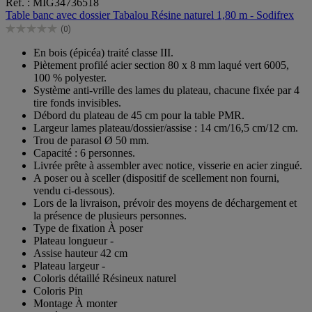
Réf. : MIG34736518
sur
Table banc avec dossier Tabalou Résine naturel 1,80 m - Sodifrex
5
(0)
étoiles.
0.0
sur
En bois (épicéa) traité classe III.
5
Piètement profilé acier section 80 x 8 mm laqué vert 6005,
étoiles.
100 % polyester.
Système anti-vrille des lames du plateau, chacune fixée par 4
tire fonds invisibles.
Débord du plateau de 45 cm pour la table PMR.
Largeur lames plateau/dossier/assise : 14 cm/16,5 cm/12 cm.
Trou de parasol Ø 50 mm.
Capacité : 6 personnes.
Livrée prête à assembler avec notice, visserie en acier zingué.
A poser ou à sceller (dispositif de scellement non fourni,
vendu ci-dessous).
Lors de la livraison, prévoir des moyens de déchargement et
la présence de plusieurs personnes.
Type de fixation À poser
Plateau longueur -
Assise hauteur 42 cm
Plateau largeur -
Coloris détaillé Résineux naturel
Coloris Pin
Montage À monter