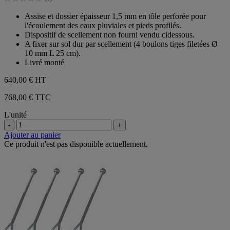
étoiles.
0.0
sur
Assise et dossier épaisseur 1,5 mm en tôle perforée pour
5
l'écoulement des eaux pluviales et pieds profilés.
étoiles.
Dispositif de scellement non fourni vendu cidessous.
A fixer sur sol dur par scellement (4 boulons tiges filetées Ø
10 mm L 25 cm).
Livré monté
640,00 €
HT
768,00 € TTC
L'unité
-
+
Ajouter au panier
Ce produit n'est pas disponible actuellement.