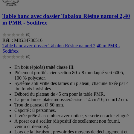
Table banc avec dossier Tabalou Résine naturel 2,40
m PMR - Sodifrex
(0)
0.0
Réf. : MIG34736516
sur
Table banc avec dossier Tabalou Résine naturel 2,40 m PMR -
5
Sodifrex
étoiles.
(0)
0.0
sur
En bois (épicéa) traité classe III.
5
Piètement profilé acier section 80 x 8 mm laqué vert 6005,
étoiles.
100 % polyester.
Système anti-vrille des lames du plateau, chacune fixée par 4
tire fonds invisibles.
Débord du plateau de 45 cm pour la table PMR.
Largeur lames plateau/dossier/assise : 14 cm/16,5 cm/12 cm.
Trou de parasol Ø 50 mm.
Capcité : 8 personnes.
Livrée prête à assembler avec notice, visserie en acier zingué.
A poser ou à sceller (dispositif de scellement non fourni,
vendu ci-dessous).
Lors de la livraison, prévoir des moyens de déchargement et