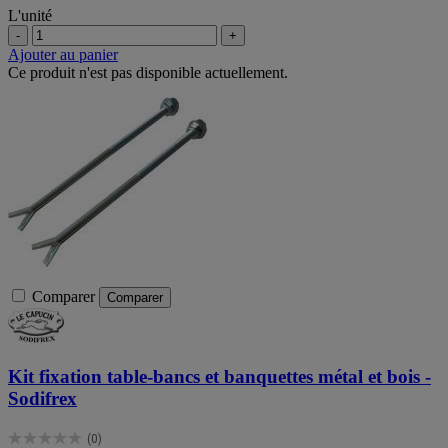
L'unité
-
+
Ajouter au panier
Ce produit n'est pas disponible actuellement.
Comparer
Comparer
Kit fixation table-bancs et banquettes métal et bois -
Sodifrex
(0)
0.0