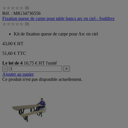
(0)
0.0
Réf. : MIG34736556
sur
Fixation queue de carpe pour table bancs arc en ciel - Sodifrex
5
(0)
étoiles.
0.0
sur
Kit de fixation queue de carpe pour Arc en ciel
5
étoiles.
43,00 €
HT
51,60 € TTC
Le lot de 4
10,75 € HT l'unité
-
+
Ajouter au panier
Ce produit n'est pas disponible actuellement.