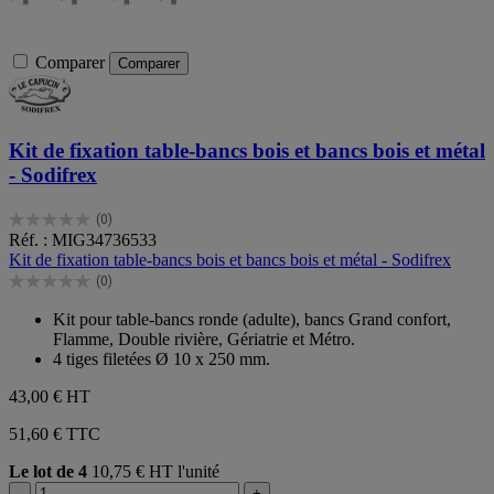
Comparer
Comparer
Kit de fixation table-bancs bois et bancs bois et métal
- Sodifrex
(0)
0.0
Réf. : MIG34736533
sur
Kit de fixation table-bancs bois et bancs bois et métal - Sodifrex
5
(0)
étoiles.
0.0
sur
Kit pour table-bancs ronde (adulte), bancs Grand confort,
5
Flamme, Double rivière, Gériatrie et Métro.
étoiles.
4 tiges filetées Ø 10 x 250 mm.
43,00 €
HT
51,60 € TTC
Le lot de 4
10,75 € HT l'unité
-
+