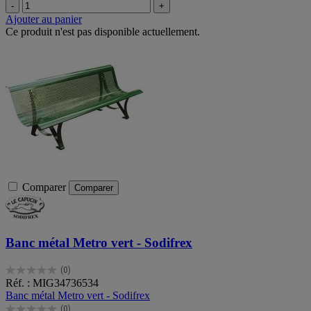
-
+
Ajouter au panier
Ce produit n'est pas disponible actuellement.
Comparer
Comparer
Banc métal Metro vert - Sodifrex
(0)
0.0
Réf. : MIG34736534
sur
Banc métal Metro vert - Sodifrex
5
(0)