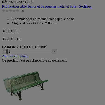
Réf. : MIG34736536
sur
Kit fixation table-bancs et banquettes métal et bois - Sodifrex
5
(0)
étoiles.
0.0
sur
A commander en même temps que le banc.
5
2 tiges filetées Ø 10 x 250 mm.
étoiles.
32,00 €
HT
38,40 € TTC
Le lot de 2
16,00 € HT l'unité
-
+
Ajouter au panier
Ce produit n'est pas disponible actuellement.