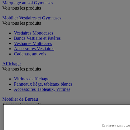
Marquage au sol Gymnases
Voir tous les produits
Mobilier Vestiaires et Gymnases
Voir tous les produits
Vestiaires Monocases
Bancs Vestiaire et Patères
Vestiaires Multicases
Accessoires Vestiaires
Cadenas, antivols
Affichage
Voir tous les produits
Vitrines d'affichage
Panneaux liège, tableaux blancs
Accessoires Tableaux, Vitrines
Mobilier de Bureau
Voir tous les produits
Bureaux
Tables de réunion
Chaises de bureau
Continuer sans acce
Coffre-fort, Lampes, Porte manteaux, Horloges