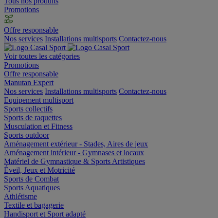
Tous nos produits
Promotions
Offre responsable
Nos services
Installations multisports
Contactez-nous
Voir toutes les catégories
Promotions
Offre responsable
Manutan Expert
Nos services
Installations multisports
Contactez-nous
Equipement multisport
Sports collectifs
Sports de raquettes
Musculation et Fitness
Sports outdoor
Aménagement extérieur - Stades, Aires de jeux
Aménagement intérieur - Gymnases et locaux
Matériel de Gymnastique & Sports Artistiques
Éveil, Jeux et Motricité
Sports de Combat
Sports Aquatiques
Athlétisme
Textile et bagagerie
Handisport et Sport adapté