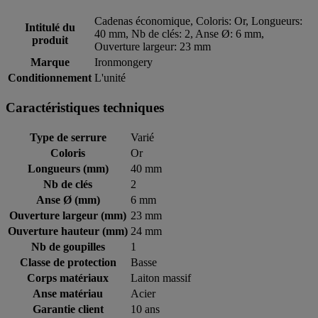
Cadenas économique, Coloris: Or, Longueurs:
Intitulé du
40 mm, Nb de clés: 2, Anse Ø: 6 mm,
produit
Ouverture largeur: 23 mm
Marque
Ironmongery
Conditionnement
L'unité
Caractéristiques techniques
Type de serrure
Varié
Coloris
Or
Longueurs (mm)
40 mm
Nb de clés
2
Anse Ø (mm)
6 mm
Ouverture largeur (mm)
23 mm
Ouverture hauteur (mm)
24 mm
Nb de goupilles
1
Classe de protection
Basse
Corps matériaux
Laiton massif
Anse matériau
Acier
Garantie client
10 ans