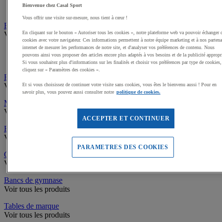
Bienvenue chez Casal Sport
Armoires, Caissons de bureau
Vous offrir une visite sur-mesure, nous tient à cœur !
Electroménager, Restauration
En cliquant sur le bouton « Autoriser tous les cookies », notre plateforme web va pouvoir échanger 
Voir tous les produits
cookies avec votre navigateur. Ces informations permettent à notre équipe marketing et à nos partena
internet de mesurer les performances de notre site, et d'analyser vos préférences de contenu. Nous
Mobilier de restauration
pouvons ainsi vous proposer des articles encore plus adaptés à vos besoins et de la publicité appropr
Arts de la table
Si vous souhaitez plus d'informations sur les finalités et choisir vos préférences par type de cookies,
cliquez sur « Paramètres des cookies ».
Revêtements de sols Intérieurs
Voir tous les produits
Et si vous choisissez de continuer votre visite sans cookies, vous êtes le bienvenu aussi ! Pour en
savoir plus, vous pouvez aussi consulter notre
politique de cookies.
Mâts, Cordes à grimper
Voir tous les produits
ACCEPTER ET CONTINUER
Espaliers
Voir tous les produits
PARAMETRES DES COOKIES
Gradins, Tribunes
Voir tous les produits
Bancs de gymnase
Voir tous les produits
Tables de marque
Voir tous les produits