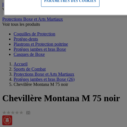
PARAMETRES DES COOKIES
Escrime
Voir tous les produits
Protections Boxe et Arts Martiaux
Voir tous les produits
Coquilles de Protection
Protège-dents
Plastrons et Protection poitrine
Protèges jambes et bras Boxe
Casques de Boxe
Accueil
Sports de Combat
Protections Boxe et Arts Martiaux
Protèges jambes et bras Boxe
(26)
Chevillère Montana M 75 noir
Chevillère Montana M 75 noir
(0)