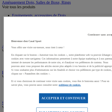
Aménagement Dojo, Salles de Boxe, Rings
Voir tous les produits
Equipements, accessoires de Dojo
Rings, salle de Boxe et Accessoires
Plateaux de Lutte
Cages MMA
Sacs de frappe, Potences
Continuer sans acce
Poires et Ballons de frappe
Bienvenue chez Casal Sport
Arts Martiaux
Vous offrir une visite sur-mesure, nous tient à cœur !
Voir tous les produits
En cliquant sur le bouton « Autoriser tous les cookies », notre plateforme web va pouvoir échanger 
Kimonos Arts Martiaux
cookies avec votre navigateur. Ces informations permettent à notre équipe marketing et à nos partena
internet de mesurer les performances de notre site, et d'analyser vos préférences de contenu. Nous
Ceintures, Zoories Arts Martiaux
pouvons ainsi vous proposer des articles encore plus adaptés à vos besoins et de la publicité appropr
Si vous souhaitez plus d'informations sur les finalités et choisir vos préférences par type de cookies,
Boxe, MMA
cliquez sur « Paramètres des cookies ».
Voir tous les produits
Et si vous choisissez de continuer votre visite sans cookies, vous êtes le bienvenu aussi ! Pour en
Gants de Boxe, MMA
savoir plus, vous pouvez aussi consulter notre
politique de cookies.
Mitaines et sous gants de Boxe
Accessoires entraineur Boxe
ACCEPTER ET CONTINUER
Self défense, Krav Maga
Voir tous les produits