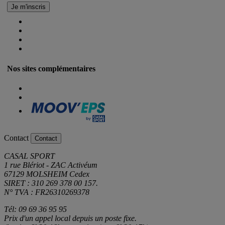
Nos sites complémentaires
Contact
Contact
CASAL SPORT
1 rue Blériot - ZAC Activéum
67129 MOLSHEIM Cedex
SIRET : 310 269 378 00 157.
N° TVA : FR26310269378
Tél: 09 69 36 95 95
Prix d'un appel local depuis un poste fixe.