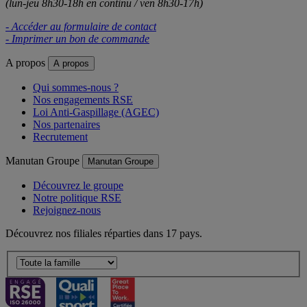
(lun-jeu 8h30-18h en continu / ven 8h30-17h)
- Accéder au formulaire de contact
- Imprimer un bon de commande
A propos
A propos
Qui sommes-nous ?
Nos engagements RSE
Loi Anti-Gaspillage (AGEC)
Nos partenaires
Recrutement
Manutan Groupe
Manutan Groupe
Découvrez le groupe
Notre politique RSE
Rejoignez-nous
Découvrez nos filiales réparties dans 17 pays.