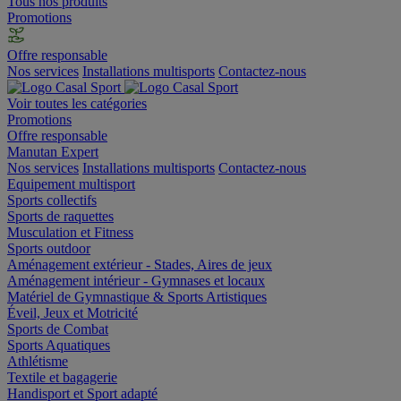
Tous nos produits
Promotions
Offre responsable
Nos services
Installations multisports
Contactez-nous
Voir toutes les catégories
Promotions
Offre responsable
Manutan Expert
Nos services
Installations multisports
Contactez-nous
Equipement multisport
Sports collectifs
Sports de raquettes
Musculation et Fitness
Sports outdoor
Aménagement extérieur - Stades, Aires de jeux
Aménagement intérieur - Gymnases et locaux
Matériel de Gymnastique & Sports Artistiques
Éveil, Jeux et Motricité
Sports de Combat
Sports Aquatiques
Athlétisme
Textile et bagagerie
Handisport et Sport adapté