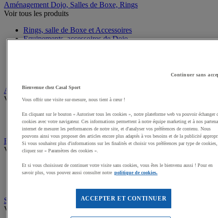
Aménagement Dojo, Salles de Boxe, Rings
Voir tous les produits
Rings, salle de Boxe et Accessoires
Equipements, accessoires de Dojo
Plateaux de Lutte
Cages MMA
Sacs de frappe, Potences
Poires et Ballons de frappe
Continuer sans acce
Bienvenue chez Casal Sport
Arts Martiaux
Voir tous les produits
Vous offrir une visite sur-mesure, nous tient à cœur !
Kimonos Arts Martiaux
En cliquant sur le bouton « Autoriser tous les cookies », notre plateforme web va pouvoir échanger 
cookies avec votre navigateur. Ces informations permettent à notre équipe marketing et à nos partena
Ceintures, Zoories Arts Martiaux
internet de mesurer les performances de notre site, et d'analyser vos préférences de contenu. Nous
pouvons ainsi vous proposer des articles encore plus adaptés à vos besoins et de la publicité appropr
Boxe, MMA
Si vous souhaitez plus d'informations sur les finalités et choisir vos préférences par type de cookies,
Voir tous les produits
cliquez sur « Paramètres des cookies ».
Gants de Boxe, MMA
Et si vous choisissez de continuer votre visite sans cookies, vous êtes le bienvenu aussi ! Pour en
savoir plus, vous pouvez aussi consulter notre
politique de cookies.
Mitaines et sous gants de Boxe
Accessoires entraineur Boxe
ACCEPTER ET CONTINUER
Self défense, Krav Maga
Voir tous les produits