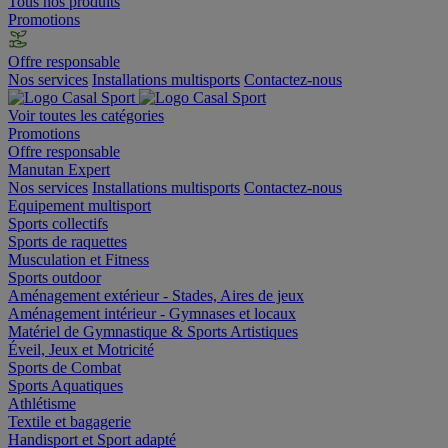
Tous nos produits
Promotions
Offre responsable
Nos services
Installations multisports
Contactez-nous
Voir toutes les catégories
Promotions
Offre responsable
Manutan Expert
Nos services
Installations multisports
Contactez-nous
Equipement multisport
Sports collectifs
Sports de raquettes
Musculation et Fitness
Sports outdoor
Aménagement extérieur - Stades, Aires de jeux
Aménagement intérieur - Gymnases et locaux
Matériel de Gymnastique & Sports Artistiques
Éveil, Jeux et Motricité
Sports de Combat
Sports Aquatiques
Athlétisme
Textile et bagagerie
Handisport et Sport adapté