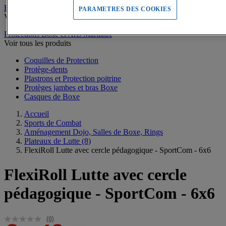
Escrime
PARAMETRES DES COOKIES
Voir tous les produits
Protections Boxe et Arts Martiaux
Voir tous les produits
Coquilles de Protection
Protège-dents
Plastrons et Protection poitrine
Protèges jambes et bras Boxe
Casques de Boxe
Accueil
Sports de Combat
Aménagement Dojo, Salles de Boxe, Rings
Plateaux de Lutte
(8)
FlexiRoll Lutte avec cercle pédagogique - SportCom - 6x6
FlexiRoll Lutte avec cercle
pédagogique - SportCom - 6x6
(0)