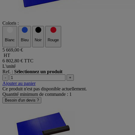
Coloris :
Blanc
Bleu
Noir
Rouge
5 669,00 €
HT
6 802,80 €
TTC
L'unité
Ref. :
Sélectionnez un produit
-
+
Ajouter au panier
Ce produit n'est pas disponible actuellement.
Quantité minimum de commande : 1
Besoin d'un devis ?