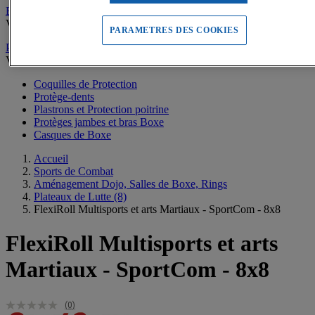
Escrime
Voir tous les produits
PARAMETRES DES COOKIES
Protections Boxe et Arts Martiaux
Voir tous les produits
Coquilles de Protection
Protège-dents
Plastrons et Protection poitrine
Protèges jambes et bras Boxe
Casques de Boxe
Accueil
Sports de Combat
Aménagement Dojo, Salles de Boxe, Rings
Plateaux de Lutte
(8)
FlexiRoll Multisports et arts Martiaux - SportCom - 8x8
FlexiRoll Multisports et arts
Martiaux - SportCom - 8x8
(0)