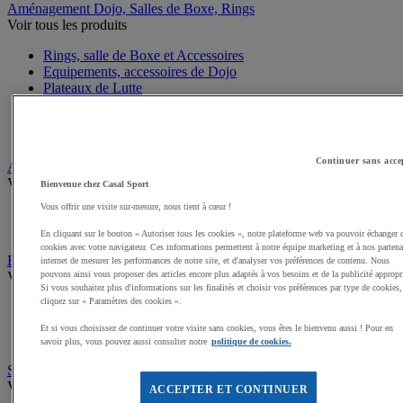
Aménagement Dojo, Salles de Boxe, Rings
Voir tous les produits
Rings, salle de Boxe et Accessoires
Equipements, accessoires de Dojo
Plateaux de Lutte
Cages MMA
Sacs de frappe, Potences
Poires et Ballons de frappe
Continuer sans acce
Arts Martiaux
Voir tous les produits
Bienvenue chez Casal Sport
Vous offrir une visite sur-mesure, nous tient à cœur !
Kimonos Arts Martiaux
Ceintures, Zoories Arts Martiaux
En cliquant sur le bouton « Autoriser tous les cookies », notre plateforme web va pouvoir échanger 
cookies avec votre navigateur. Ces informations permettent à notre équipe marketing et à nos partena
Boxe, MMA
internet de mesurer les performances de notre site, et d'analyser vos préférences de contenu. Nous
Voir tous les produits
pouvons ainsi vous proposer des articles encore plus adaptés à vos besoins et de la publicité appropr
Si vous souhaitez plus d'informations sur les finalités et choisir vos préférences par type de cookies,
cliquez sur « Paramètres des cookies ».
Gants de Boxe, MMA
Mitaines et sous gants de Boxe
Et si vous choisissez de continuer votre visite sans cookies, vous êtes le bienvenu aussi ! Pour en
Accessoires entraineur Boxe
savoir plus, vous pouvez aussi consulter notre
politique de cookies.
Self défense, Krav Maga
Voir tous les produits
ACCEPTER ET CONTINUER