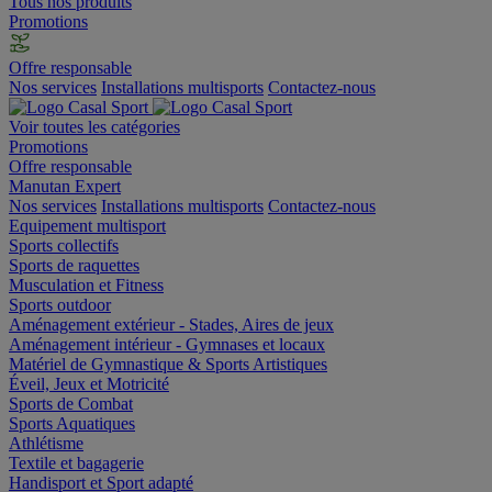
Tous nos produits
Promotions
Offre responsable
Nos services
Installations multisports
Contactez-nous
Voir toutes les catégories
Promotions
Offre responsable
Manutan Expert
Nos services
Installations multisports
Contactez-nous
Equipement multisport
Sports collectifs
Sports de raquettes
Musculation et Fitness
Sports outdoor
Aménagement extérieur - Stades, Aires de jeux
Aménagement intérieur - Gymnases et locaux
Matériel de Gymnastique & Sports Artistiques
Éveil, Jeux et Motricité
Sports de Combat
Sports Aquatiques
Athlétisme
Textile et bagagerie
Handisport et Sport adapté