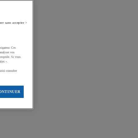
er sans accepter >
vigateur. Ces
analyser vos
propriée. Si vous
kies ».
ussi consulter
ONTINUER