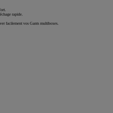
ort.
séchage rapide.
ever facilement vos Gants multiboxes.