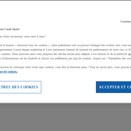
Continu
hez Casal Sport
ne visite sur-mesure, nous tient à cœur !
ur le bouton « Autoriser tous les cookies », notre plateforme web va pouvoir échanger des cookies avec votre na
permettent à notre équipe marketing et à nos partenaires internet de mesurer les performances de notre site, et d'
e contenu. Nous pouvons ainsi vous proposer des articles encore plus adaptés à vos besoins et de la publicité ap
s d'informations sur les finalités et choisir vos préférences par type de cookies, cliquez sur « Paramètres des coo
oisissez de continuer votre visite sans cookies, vous êtes le bienvenu aussi ! Pour en savoir plus, vous pouvez a
que de cookies.
TRES DES COOKIES
ACCEPTER ET C