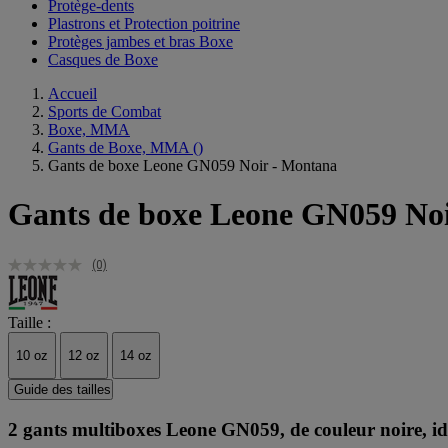
Protège-dents
Plastrons et Protection poitrine
Protèges jambes et bras Boxe
Casques de Boxe
Accueil
Sports de Combat
Boxe, MMA
Gants de Boxe, MMA
()
Gants de boxe Leone GN059 Noir - Montana
Gants de boxe Leone GN059 No
(0)
Taille :
10 oz
12 oz
14 oz
Guide des tailles
2 gants multiboxes Leone GN059, de couleur noire, i