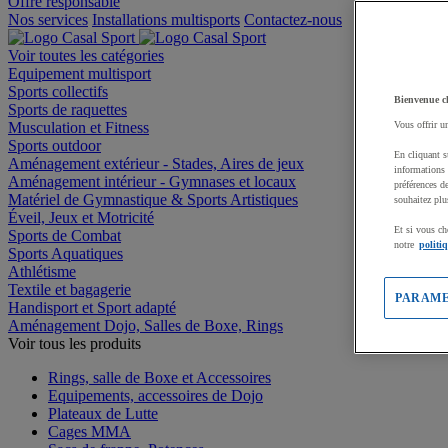
Offre responsable
Nos services
Installations multisports
Contactez-nous
Voir toutes les catégories
Equipement multisport
Sports collectifs
Bienvenue c
Sports de raquettes
Musculation et Fitness
Vous offrir u
Sports outdoor
En cliquant s
Aménagement extérieur - Stades, Aires de jeux
informations 
Aménagement intérieur - Gymnases et locaux
préférences d
Matériel de Gymnastique & Sports Artistiques
souhaitez plu
Éveil, Jeux et Motricité
Et si vous ch
Sports de Combat
notre
politi
Sports Aquatiques
Athlétisme
Textile et bagagerie
PARAME
Handisport et Sport adapté
Aménagement Dojo, Salles de Boxe, Rings
Voir tous les produits
Rings, salle de Boxe et Accessoires
Equipements, accessoires de Dojo
Plateaux de Lutte
Cages MMA